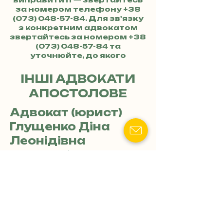
за номером телефону
+38
(073) 048-57-84
. Для зв'язку
з конкретним адвокатом
звертайтесь за номером
+38
(073) 048-57-84
та
уточнюйте, до якого
адвоката хочете потрапити.
ІНШІ АДВОКАТИ
АПОСТОЛОВЕ
Адвокат (юрист)
Глущенко Діна
Леонідівна
📍Адреса: Дніпропетровська
обл., м.Апостолове,
вул.Ярослава Мудрого, 31
+
📧 Email: hlushchenko.dina @
3
ukr.net
8
Послуги:
0
Консультації щодо прав
7
поліції перевіряти документи у