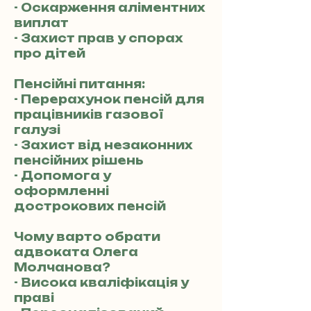
- Оскарження аліментних
виплат
- Захист прав у спорах
про дітей
Пенсійні питання:
- Перерахунок пенсій для
працівників газової
галузі
- Захист від незаконних
пенсійних рішень
- Допомога у
оформленні
дострокових пенсій
Чому варто обрати
адвоката Олега
Молчанова?
- Висока кваліфікація у
праві