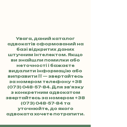
Увага, даний каталог
адвокатів сформований на
базі відкритих даних
штучним інтелектом. Якщо
ви знайшли помилки або
неточності і бажаєте
видалити інформацію або
виправити її — звертайтесь
за номером телефону
+38
(073) 048-57-84
. Для зв'язку
з конкретним адвокатом
звертайтесь за номером
+38
(073) 048-57-84
та
уточнюйте, до якого
адвоката хочете потрапити.