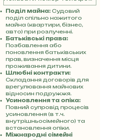
Поділ майна:
Судовий
поділ спільно нажитого
майна (квартири, бізнес,
авто) при розлученні.
Батьківські права:
Позбавлення або
поновлення батьківських
прав, визначення місця
проживання дитини.
Шлюбні контракти:
Складання договорів для
врегулювання майнових
відносин подружжя.
Усиновлення та опіка:
Повний супровід процесів
усиновлення (в т.ч.
внутрішньосімейного) та
встановлення опіки.
Міжнародні сімейні