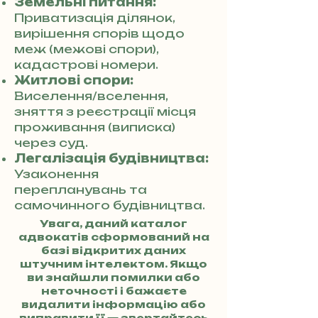
Земельні питання:
Приватизація ділянок,
вирішення спорів щодо
меж (межові спори),
кадастрові номери.
Житлові спори:
Виселення/вселення,
зняття з реєстрації місця
проживання (виписка)
через суд.
Легалізація будівництва:
Узаконення
перепланувань та
самочинного будівництва.
Увага, даний каталог
адвокатів сформований на
базі відкритих даних
штучним інтелектом. Якщо
ви знайшли помилки або
неточності і бажаєте
видалити інформацію або
виправити її — звертайтесь