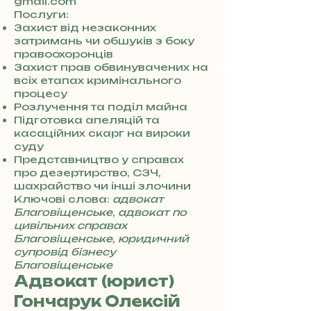
3
gmail.com
8
Послуги:
0
Захист від незаконних
7
затримань чи обшуків з боку
3
правоохоронців
0
Захист прав обвинувачених на
4
всіх етапах кримінального
8
процесу
5
Розлучення та поділ майна
7
Підготовка апеляцій та
8
касаційних скарг на вироки
4
суду
Представництво у справах
про дезертирство, СЗЧ,
шахрайство чи інші злочини
Ключові слова:
адвокат
Благовіщенське
,
адвокат по
цивільних справах
Благовіщенське
,
юридичний
супровід бізнесу
Благовіщенське
Адвокат (юрист)
Гончарук Олексій