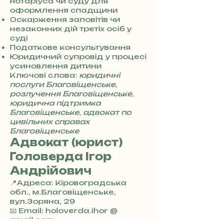
7
нотаріуса чи суду для
3
оформлення спадщини
0
Оскарження заповітів чи
4
незаконних дій третіх осіб у
8
суді
5
Податкове консультування
7
Юридичний супровід у процесі
8
усиновлення дитини
4
Ключові слова:
юридичні
послуги Благовіщенське
,
розлучення Благовіщенське
,
юридична підтримка
Благовіщенське
,
адвокат по
цивільних справах
Благовіщенське
Адвокат (юрист)
Головерда Ігор
Андрійович
📍Адреса: Кіровоградська
обл., м.Благовіщенське,
вул.Зоряна, 29
+
📧 Email: holoverda.ihor @