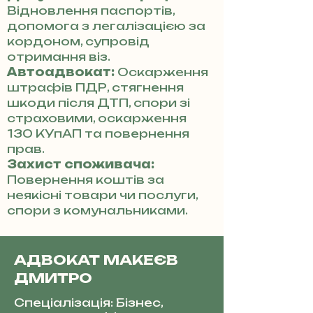
Відновлення паспортів,
допомога з легалізацією за
кордоном, супровід
отримання віз.
Автоадвокат:
Оскарження
штрафів ПДР, стягнення
шкоди після ДТП, спори зі
страховими, оскарження
130 КУпАП та повернення
прав.
Захист споживача:
Повернення коштів за
неякісні товари чи послуги,
спори з комунальниками.
АДВОКАТ МАКЕЄВ
ДМИТРО
Спеціалізація: Бізнес,