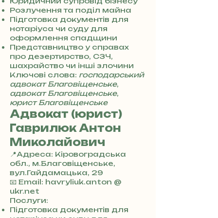
0
Юридичний супровід бізнесу
7
Розлучення та поділ майна
3
Підготовка документів для
0
нотаріуса чи суду для
4
оформлення спадщини
8
Представництво у справах
5
про дезертирство, СЗЧ,
7
шахрайство чи інші злочини
8
Ключові слова:
господарський
4
адвокат Благовіщенське
,
адвокат Благовіщенське
,
юрист Благовіщенське
Адвокат (юрист)
Гаврилюк Антон
Миколайович
📍Адреса: Кіровоградська
обл., м.Благовіщенське,
вул.Гайдамацька, 29
+
📧 Email: havryliuk.anton @
3
ukr.net
8
Послуги:
0
Підготовка документів для