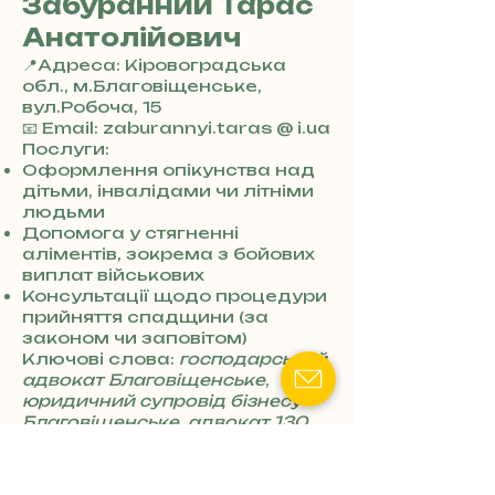
Забуранний Тарас
Анатолійович
📍Адреса: Кіровоградська
обл., м.Благовіщенське,
вул.Робоча, 15
+
📧 Email: zaburannyi.taras @ i.ua
3
Послуги:
8
Оформлення опікунства над
0
дітьми, інвалідами чи літніми
7
людьми
3
Допомога у стягненні
0
аліментів, зокрема з бойових
4
виплат військових
8
Консультації щодо процедури
5
прийняття спадщини (за
7
законом чи заповітом)
8
Ключові слова:
господарський
4
адвокат Благовіщенське
,
юридичний супровід бізнесу
Благовіщенське
,
адвокат 130
Благовіщенське
,
адвокат по
цивільних справах
Благовіщенське
,
юрист