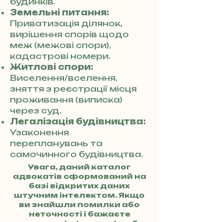
будинків.
Земельні питання:
Приватизація ділянок,
вирішення спорів щодо
меж (межові спори),
кадастрові номери.
Житлові спори:
Виселення/вселення,
зняття з реєстрації місця
проживання (виписка)
через суд.
Легалізація будівництва:
Узаконення
перепланувань та
самочинного будівництва.
Увага, даний каталог
адвокатів сформований на
базі відкритих даних
штучним інтелектом. Якщо
ви знайшли помилки або
неточності і бажаєте