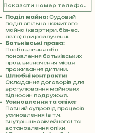
Показати номер телефону
Поділ майна:
Судовий
поділ спільно нажитого
майна (квартири, бізнес,
авто) при розлученні.
Батьківські права:
Позбавлення або
поновлення батьківських
прав, визначення місця
проживання дитини.
Шлюбні контракти:
Складання договорів для
врегулювання майнових
відносин подружжя.
Усиновлення та опіка:
Повний супровід процесів
усиновлення (в т.ч.
внутрішньосімейного) та
встановлення опіки.