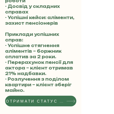
роботи
- Досвід у складних
справах
- Успішні кейси: аліменти,
захист пенсіонерів
Приклади успішних
справ:
- Успішне стягнення
аліментів – боржник
сплатив за 2 роки.
- Перерахунок пенсії для
актора – клієнт отримав
21% надбавки.
- Розлучення з поділом
квартири – клієнт зберіг
майно.
ОТРИМАТИ СТАТУС РЕКОМЕНДОВАНОГО АДВОКАТА