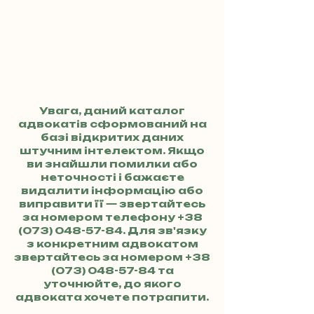
Увага, даний каталог
адвокатів сформований на
базі відкритих даних
штучним інтелектом. Якщо
ви знайшли помилки або
неточності і бажаєте
видалити інформацію або
виправити її — звертайтесь
за номером телефону
+38
(073) 048-57-84
. Для зв'язку
з конкретним адвокатом
звертайтесь за номером
+38
(073) 048-57-84
та
уточнюйте, до якого
адвоката хочете потрапити.