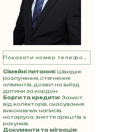
Показати номер телефону
Сімейні питання:
Швидке
розлучення, стягнення
аліментів, дозвіл на виїзд
дитини за кордон.
Борги та кредити:
Захист
від колекторів, скасування
виконавчих написів
нотаріуса, зняття арештів з
рахунків.
Документи та міграція: