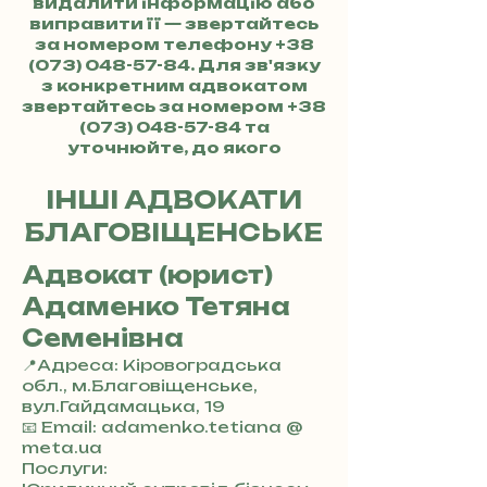
видалити інформацію або
виправити її — звертайтесь
за номером телефону
+38
(073) 048-57-84
. Для зв'язку
з конкретним адвокатом
звертайтесь за номером
+38
(073) 048-57-84
та
уточнюйте, до якого
адвоката хочете потрапити.
ІНШІ АДВОКАТИ
БЛАГОВІЩЕНСЬКЕ
Адвокат (юрист)
Адаменко Тетяна
Семенівна
📍Адреса: Кіровоградська
обл., м.Благовіщенське,
вул.Гайдамацька, 19
+
📧 Email: adamenko.tetiana @
3
meta.ua
8
Послуги: