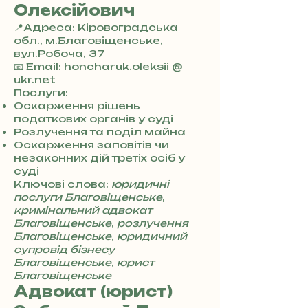
Олексійович
📍Адреса: Кіровоградська
обл., м.Благовіщенське,
вул.Робоча, 37
+
📧 Email: honcharuk.oleksii @
3
ukr.net
8
Послуги:
0
Оскарження рішень
7
податкових органів у суді
3
Розлучення та поділ майна
0
Оскарження заповітів чи
4
незаконних дій третіх осіб у
8
суді
5
Ключові слова:
юридичні
7
послуги Благовіщенське
,
8
кримінальний адвокат
4
Благовіщенське
,
розлучення
Благовіщенське
,
юридичний
супровід бізнесу
Благовіщенське
,
юрист
Благовіщенське
Адвокат (юрист)