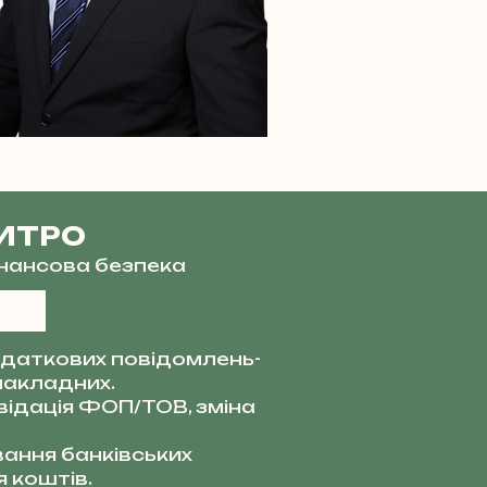
ИТРО
фінансова безпека
даткових повідомлень-
накладних.
квідація ФОП/ТОВ, зміна
ання банківських
 коштів.