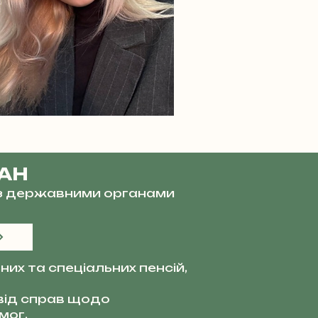
ВАН
и з державними органами
их та спеціальних пенсій,
від справ щодо
мог.