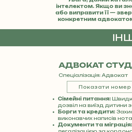
інтелектом. Якщо ви з
або виправити її — зв
конкретним адвокато
ІН
АДВОКАТ СТУ
Спеціалізація: Адвокат
Показати номер
Сімейні питання:
Швидке
дозвіл на виїзд дитини 
Борги та кредити:
Захи
виконавчих написів нотар
Документи та міграція
легалізацією за кордоно