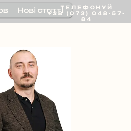
ТЕЛЕФОНУЙ
ов
Нові статті
+38 (073) 048-57-
84