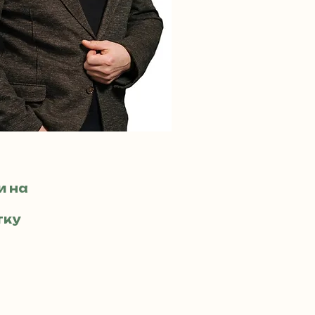
йних
и на
тку