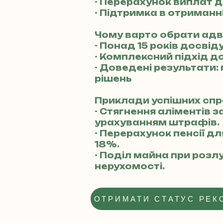
- Перерахунок виплат 
- Підтримка в отриманні
Чому варто обрати ад
- Понад 15 років досвід
- Комплексний підхід д
- Доведені результати:
рішень
Приклади успішних спр
- Стягнення аліментів з
урахуванням штрафів.
- Перерахунок пенсії д
18%.
- Поділ майна при розл
нерухомості.
ОТРИМАТИ СТАТУС РЕК