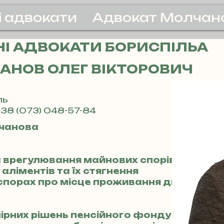
і адвокати
Адвокат Молчан
І АДВОКАТИ БОРИСПІЛЬА
АНОВ ОЛЕГ ВІКТОРОВИЧ
ль
38 (073) 048-57-84
чанова
а врегулювання майнових спорів
аліментів та їх стягнення
у спорах про місце проживання дитини
ірних рішень пенсійного фонду