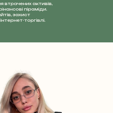
я втрачених активів,
інансові піраміди.
тів, захист
інтернет-торгівлі.