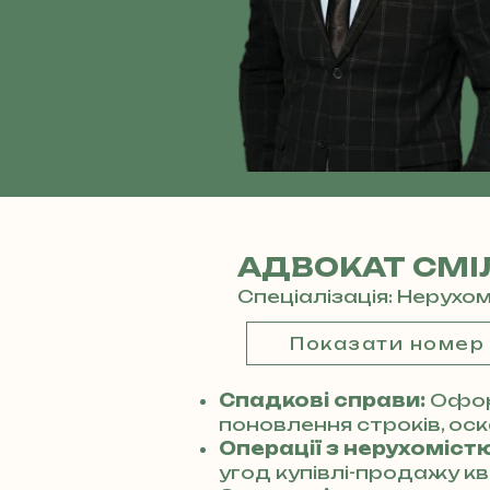
АДВОКАТ СМІ
Спеціалізація: Нерухо
Показати номер
Спадкові справи:
Офор
поновлення строків, оск
Операції з нерухомістю
угод купівлі-продажу кв