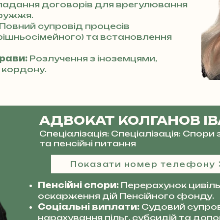
ладання договорів для врегулювання
ружжя.
Повний супровід процесів
трішньосімейного) та встановлення
прави:
Розлучення з іноземцями,
 кордону.
АДВОКАТ КОЛГАНОВ І
Спеціалізація: Спеціалізація: Спор
та пенсійні питання
Показати номер телефону
Пенсійні спори:
Перерахунок цивільн
оскарження дій Пенсійного фонду.
Соціальні виплати:
Судовий супро
нарахування пільг, субсидій та допо