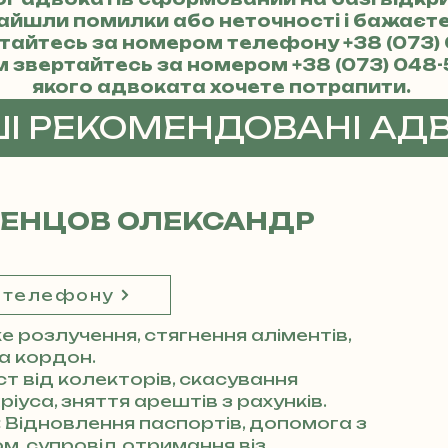
найшли помилки або неточності і бажає
ертайтесь за номером телефону
+38 (073)
м звертайтесь за номером
+38 (073) 048-
якого адвоката хочете потрапити.
ШІ РЕКОМЕНДОВАНІ АД
ДЕНЦОВ ОЛЕКСАНДР
 телефону
 розлучення, стягнення аліментів,
за кордон.
ст від колекторів, скасування
іуса, зняття арештів з рахунків.
:
Відновлення паспортів, допомога з
м, супровід отримання віз.