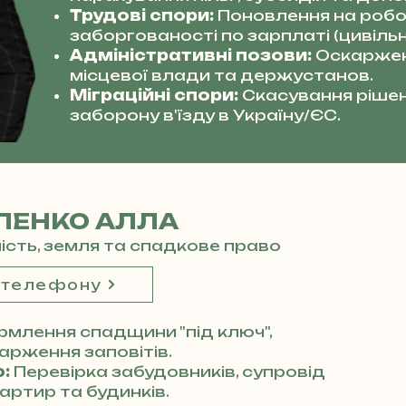
Трудові спори:
Поновлення на робот
заборгованості по зарплаті (цивільн
Адміністративні позови:
Оскаржен
місцевої влади та держустанов.
Міграційні спори:
Скасування рішен
заборону в'їзду в Україну/ЄС.
ЛЕНКО АЛЛА
мість, земля та спадкове право
 телефону
млення спадщини "під ключ",
арження заповітів.
:
Перевірка забудовників, супровід
артир та будинків.