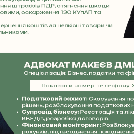
ння штрафів ПДР, стягнення шкоди
аховими, оскарження 130 КУпАП та
ернення коштів за неякісні товари чи
льниками.
АДВОКАТ МАКЕЄВ ДМ
Спеціалізація: Бізнес, податки та 
Показати номер телефону
Податковий захист:
Скасування по
рішень, розблокування податкових 
Супровід бізнесу:
Реєстрація та лі
КВЕДів, розробка договорів.
Фінансовий моніторинг:
Розблокув
рахунків, підтвердження походження