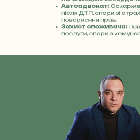
Автоадвокат:
Оскарже
після ДТП, спори зі стр
повернення прав.
Захист споживача:
Пов
послуги, спори з комуна