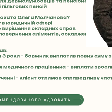
для держслужбовців та пенсіонерів МВС
 пільгових пенсій
воката Олега Молчанова?
у в юридичній сфері
о вирішення складних справ
 повернення аліментів, оскарження пенсі
ав:
а 3 роки – боржник виплатив повну суму з
ля медичного працівника – виплати зросл
ученні – клієнт отримав справедливу час
ОМЕНДОВАНОГО АДВОКАТА