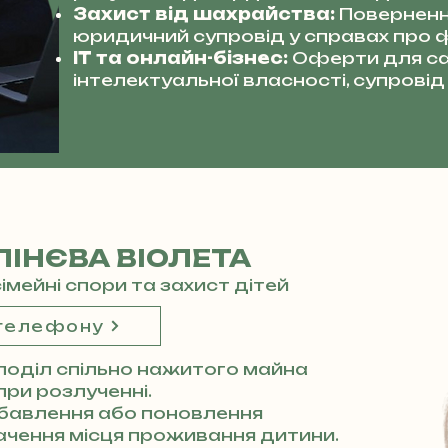
Захист від шахрайства:
Поверненн
юридичний супровід у справах про ф
IT та онлайн-бізнес:
Оферти для сай
інтелектуальної власності, супровід 
ІНЄВА ВІОЛЕТА
сімейні спори та захист дітей
 телефону
поділ спільно нажитого майна
 при розлученні.
бавлення або поновлення
начення місця проживання дитини.