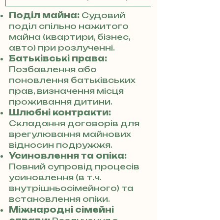
Поділ майна:
Судовий
поділ спільно нажитого
майна (квартири, бізнес,
авто) при розлученні.
Батьківські права:
Позбавлення або
поновлення батьківських
прав, визначення місця
проживання дитини.
Шлюбні контракти:
Складання договорів для
врегулювання майнових
відносин подружжя.
Усиновлення та опіка:
Повний супровід процесів
усиновлення (в т.ч.
внутрішньосімейного) та
встановлення опіки.
Міжнародні сімейні