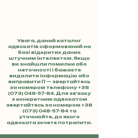
Увага, даний каталог
адвокатів сформований на
базі відкритих даних
штучним інтелектом. Якщо
ви знайшли помилки або
неточності і бажаєте
видалити інформацію або
виправити її — звертайтесь
за номером телефону
+38
(073) 048-57-84
. Для зв'язку
з конкретним адвокатом
звертайтесь за номером
+38
(073) 048-57-84
та
уточнюйте, до якого
адвоката хочете потрапити.