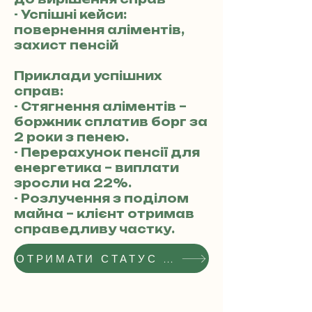
- Успішні кейси:
повернення аліментів,
захист пенсій
Приклади успішних
справ:
- Стягнення аліментів –
боржник сплатив борг за
2 роки з пенею.
- Перерахунок пенсії для
енергетика – виплати
зросли на 22%.
- Розлучення з поділом
майна – клієнт отримав
справедливу частку.
ОТРИМАТИ СТАТУС РЕКОМЕНДОВАНОГО АДВОКАТА