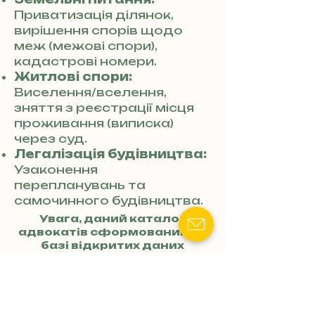
Приватизація ділянок,
вирішення спорів щодо
меж (межові спори),
кадастрові номери.
Житлові спори:
Виселення/вселення,
зняття з реєстрації місця
проживання (виписка)
через суд.
Легалізація будівництва:
Узаконення
перепланувань та
самочинного будівництва.
Увага, даний каталог
адвокатів сформований на
базі відкритих даних
штучним інтелектом. Якщо
ви знайшли помилки або
неточності і бажаєте
видалити інформацію або
виправити її — звертайтесь