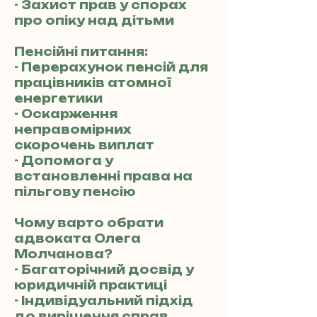
- Захист прав у спорах
про опіку над дітьми
Пенсійні питання:
- Перерахунок пенсій для
працівників атомної
енергетики
- Оскарження
неправомірних
скорочень виплат
- Допомога у
встановленні права на
пільгову пенсію
Чому варто обрати
адвоката Олега
Молчанова?
- Багаторічний досвід у
юридичній практиці
- Індивідуальний підхід
до вирішення справ