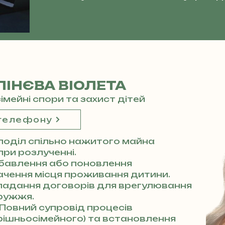
ІНЄВА ВІОЛЕТА
сімейні спори та захист дітей
 телефону
поділ спільно нажитого майна
 при розлученні.
бавлення або поновлення
начення місця проживання дитини.
ладання договорів для врегулювання
ружжя.
Повний супровід процесів
трішньосімейного) та встановлення