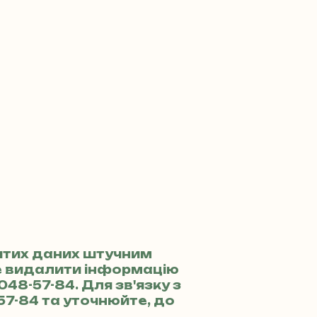
итих даних штучним
те видалити інформацію
 048-57-84
. Для зв'язку з
57-84
та уточнюйте, до