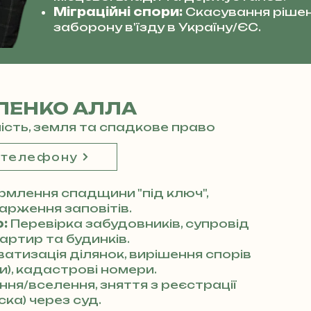
Міграційні спори:
Скасування рішен
заборону в'їзду в Україну/ЄС.
ЛЕНКО АЛЛА
мість, земля та спадкове право
 телефону
млення спадщини "під ключ",
арження заповітів.
:
Перевірка забудовників, супровід
артир та будинків.
атизація ділянок, вирішення спорів
), кадастрові номери.
ня/вселення, зняття з реєстрації
ка) через суд.