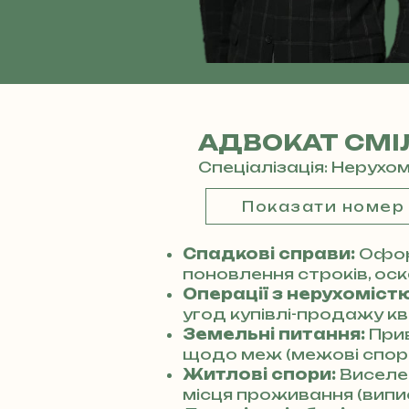
АДВОКАТ СМІ
Спеціалізація: Нерухо
Показати номер
Спадкові справи:
Офор
поновлення строків, оск
Операції з нерухомістю
угод купівлі-продажу кв
Земельні питання:
Прив
щодо меж (межові спори
Житлові спори:
Виселен
місця проживання (випис