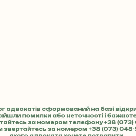
ог адвокатів сформований на базі відкр
найшли помилки або неточності і бажає
ертайтесь за номером телефону
+38 (073)
м звертайтесь за номером
+38 (073) 048-
якого адвоката хочете потрапити.