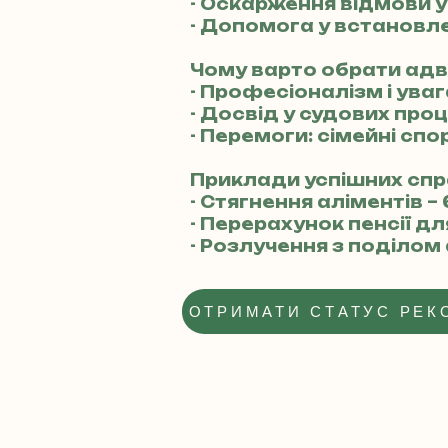
- Оскарження відмови у
- Допомога у встановле
Чому варто обрати ад
- Професіоналізм і ува
- Досвід у судових про
- Перемоги: сімейні спо
Приклади успішних спр
- Стягнення аліментів –
- Перерахунок пенсії д
- Розлучення з поділом 
ОТРИМАТИ СТАТУС РЕК