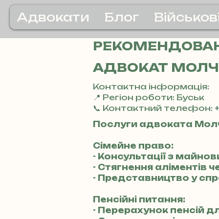
Адвокати
Блог
Військов
РЕКОМЕНДОВАН
АДВОКАТ МОЛЧ
Контактна інформація:
📍 Регіон роботи: Буськ
📞 Контактний телефон: +
Послуги адвоката Мол
Сімейне право:
- Консультації з майнов
- Стягнення аліментів ч
- Представництво у спр
Пенсійні питання:
- Перерахунок пенсій д