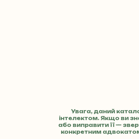
Увага, даний катал
інтелектом. Якщо ви з
або виправити її — зв
конкретним адвокато