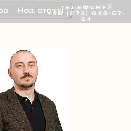
ТЕЛЕФОНУЙ
ов
Нові статті
+38 (073) 048-57-
84