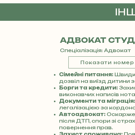
ІН
АДВОКАТ СТУ
Спеціалізація: Адвокат
Показати номер
Сімейні питання:
Швидке
дозвіл на виїзд дитини 
Борги та кредити:
Захи
виконавчих написів нотар
Документи та міграція
легалізацією за кордоно
Автоадвокат:
Оскарже
після ДТП, спори зі стр
повернення прав.
Захист споживача:
Пов