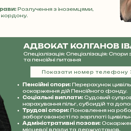
прави:
Розлучення з іноземцями,
 кордону.
АДВОКАТ КОЛГАНОВ І
Спеціалізація: Спеціалізація: Спор
та пенсійні питання
Показати номер телефону
Пенсійні спори:
Перерахунок цивільн
оскарження дій Пенсійного фонду.
Соціальні виплати:
Судовий супро
нарахування пільг, субсидій та допо
Трудові спори:
Поновлення на робот
заборгованості по зарплаті (цивільн
Адміністративні позови:
Оскаржен
місцевої влади та держустанов.