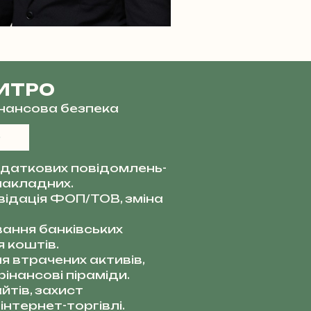
ИТРО
фінансова безпека
даткових повідомлень-
накладних.
квідація ФОП/ТОВ, зміна
ання банківських
 коштів.
я втрачених активів,
інансові піраміди.
тів, захист
інтернет-торгівлі.