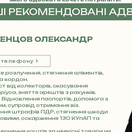
ШІ РЕКОМЕНДОВАНІ АД
ДЕНЦОВ ОЛЕКСАНДР
 телефону
 розлучення, стягнення аліментів,
за кордон.
ст від колекторів, скасування
іуса, зняття арештів з рахунків.
:
Відновлення паспортів, допомога з
м, супровід отримання віз.
ння штрафів ПДР, стягнення шкоди
аховими, оскарження 130 КУпАП та
ернення коштів за неякісні товари чи