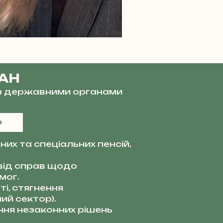
ВАН
и з державними органами
их та спеціальних пенсій,
від справ щодо
мог.
і, стягнення
ий сектор).
ня незаконних рішень