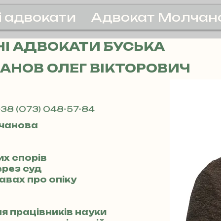
і адвокати
Адвокат Молчан
І АДВОКАТИ БУСЬКА
АНОВ ОЛЕГ ВІКТОРОВИЧ
38 (073) 048-57-84
чанова
их спорів
ерез суд
авах про опіку
ля працівників науки