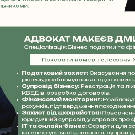
льниками.
АДВОКАТ МАКЕЄВ ДМ
Спеціалізація: Бізнес, податки та 
Показати номер телефону
Податковий захист:
Скасування по
рішень, розблокування податкових 
Супровід бізнесу:
Реєстрація та лі
КВЕДів, розробка договорів.
Фінансовий моніторинг:
Розблокув
рахунків, підтвердження походження
Захист від шахрайства:
Поверненн
юридичний супровід у справах про ф
IT та онлайн-бізнес:
Оферти для сай
інтелектуальної власності, супровід 