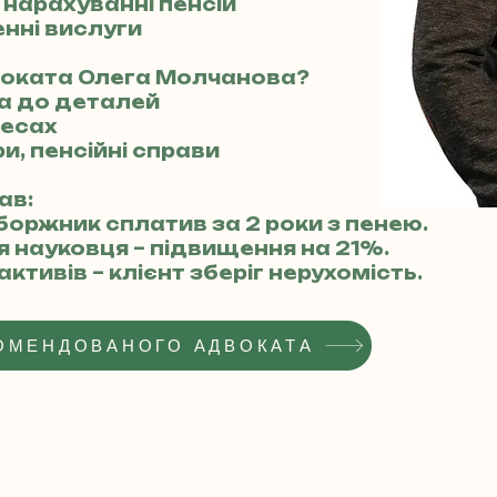
 нарахуванні пенсій
нні вислуги
воката Олега Молчанова?
га до деталей
цесах
ри, пенсійні справи
ав:
 боржник сплатив за 2 роки з пенею.
ля науковця – підвищення на 21%.
активів – клієнт зберіг нерухомість.
ОМЕНДОВАНОГО АДВОКАТА