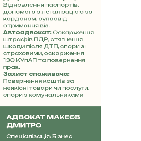
Відновлення паспортів,
допомога з легалізацією за
кордоном, супровід
отримання віз.
Автоадвокат:
Оскарження
штрафів ПДР, стягнення
шкоди після ДТП, спори зі
страховими, оскарження
130 КУпАП та повернення
прав.
Захист споживача:
Повернення коштів за
неякісні товари чи послуги,
спори з комунальниками.
АДВОКАТ МАКЕЄВ
ДМИТРО
Спеціалізація: Бізнес,