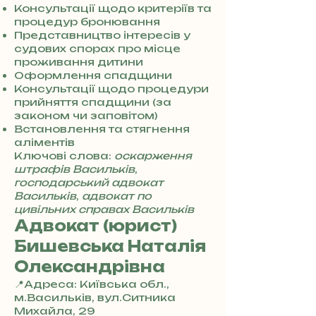
0
Консультації щодо критеріїв та
7
процедур бронювання
3
Представництво інтересів у
0
судових спорах про місце
4
проживання дитини
8
Оформлення спадщини
5
Консультації щодо процедури
7
прийняття спадщини (за
8
законом чи заповітом)
4
Встановлення та стягнення
аліментів
Ключові слова:
оскарження
штрафів Васильків
,
господарський адвокат
Васильків
,
адвокат по
цивільних справах Васильків
Адвокат (юрист)
Бишевська Наталія
Олександрівна
📍Адреса: Київська обл.,
м.Васильків, вул.Ситника
Михайла, 29