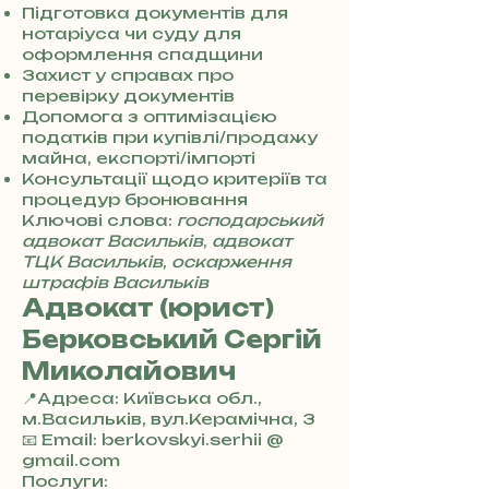
0
Підготовка документів для
7
нотаріуса чи суду для
3
оформлення спадщини
0
Захист у справах про
4
перевірку документів
8
Допомога з оптимізацією
5
податків при купівлі/продажу
7
майна, експорті/імпорті
8
Консультації щодо критеріїв та
4
процедур бронювання
Ключові слова:
господарський
адвокат Васильків
,
адвокат
ТЦК Васильків
,
оскарження
штрафів Васильків
Адвокат (юрист)
Берковський Сергій
Миколайович
📍Адреса: Київська обл.,
м.Васильків, вул.Керамічна, 3
+
📧 Email: berkovskyi.serhii @
3
gmail.com
8
Послуги: