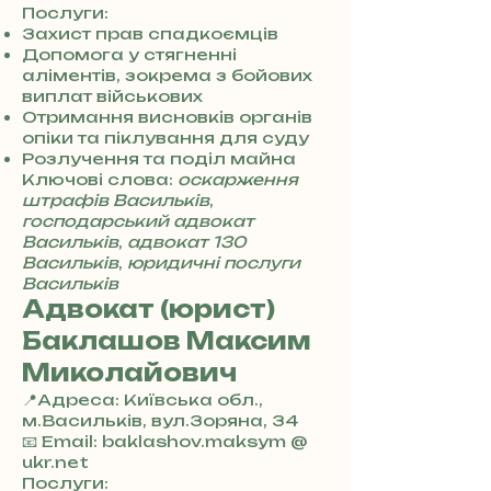
8
Послуги:
0
Захист прав спадкоємців
7
Допомога у стягненні
3
аліментів, зокрема з бойових
0
виплат військових
4
Отримання висновків органів
8
опіки та піклування для суду
5
Розлучення та поділ майна
7
Ключові слова:
оскарження
8
штрафів Васильків
,
4
господарський адвокат
Васильків
,
адвокат 130
Васильків
,
юридичні послуги
Васильків
Адвокат (юрист)
Баклашов Максим
Миколайович
📍Адреса: Київська обл.,
м.Васильків, вул.Зоряна, 34
+
📧 Email: baklashov.maksym @
3
ukr.net
8
Послуги: