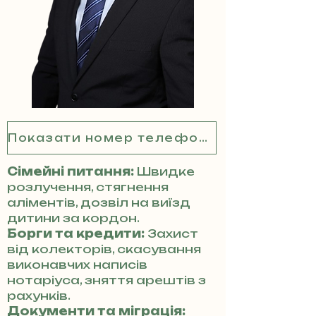
Показати номер телефону
Сімейні питання:
Швидке
розлучення, стягнення
аліментів, дозвіл на виїзд
дитини за кордон.
Борги та кредити:
Захист
від колекторів, скасування
виконавчих написів
нотаріуса, зняття арештів з
рахунків.
Документи та міграція: