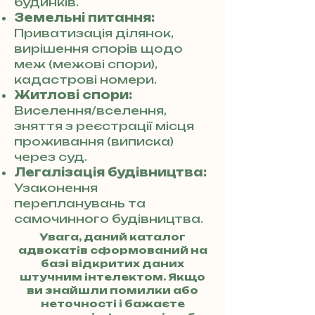
будинків.
Земельні питання:
Приватизація ділянок,
вирішення спорів щодо
меж (межові спори),
кадастрові номери.
Житлові спори:
Виселення/вселення,
зняття з реєстрації місця
проживання (виписка)
через суд.
Легалізація будівництва:
Узаконення
перепланувань та
самочинного будівництва.
Увага, даний каталог
адвокатів сформований на
базі відкритих даних
штучним інтелектом. Якщо
ви знайшли помилки або
неточності і бажаєте