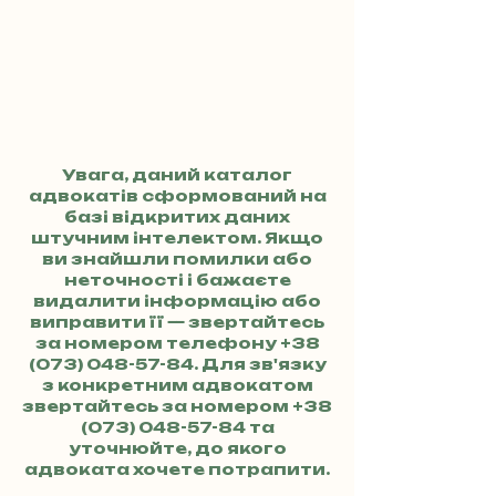
Увага, даний каталог
адвокатів сформований на
базі відкритих даних
штучним інтелектом. Якщо
ви знайшли помилки або
неточності і бажаєте
видалити інформацію або
виправити її — звертайтесь
за номером телефону
+38
(073) 048-57-84
. Для зв'язку
з конкретним адвокатом
звертайтесь за номером
+38
(073) 048-57-84
та
уточнюйте, до якого
адвоката хочете потрапити.