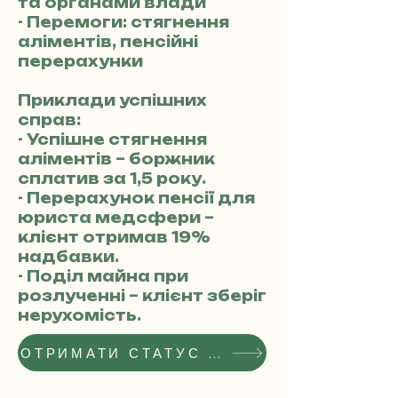
та органами влади
- Перемоги: стягнення
аліментів, пенсійні
перерахунки
Приклади успішних
справ:
- Успішне стягнення
аліментів – боржник
сплатив за 1,5 року.
- Перерахунок пенсії для
юриста медсфери –
клієнт отримав 19%
надбавки.
- Поділ майна при
розлученні – клієнт зберіг
нерухомість.
ОТРИМАТИ СТАТУС РЕКОМЕНДОВАНОГО АДВОКАТА