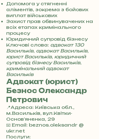
0
Допомога у стягненні
7
аліментів, зокрема з бойових
3
виплат військових
0
Захист прав обвинувачених на
4
всіх етапах кримінального
8
процесу
5
Юридичний супровід бізнесу
7
Ключові слова:
адвокат 130
8
Васильків
,
адвокат Васильків
,
4
юрист Васильків
,
юридичний
супровід бізнесу Васильків
,
кримінальний адвокат
Васильків
Адвокат (юрист)
Безнос Олександр
Петрович
📍Адреса: Київська обл.,
м.Васильків, вул.Квітки-
Основ'яненка, 29
+
📧 Email: beznos.oleksandr @
3
ukr.net
8
Послуги: