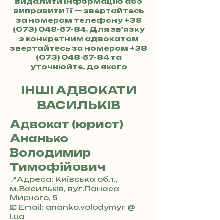
видалити інформацію або
виправити її — звертайтесь
за номером телефону
+38
(073) 048-57-84
. Для зв'язку
з конкретним адвокатом
звертайтесь за номером
+38
(073) 048-57-84
та
уточнюйте, до якого
адвоката хочете потрапити.
ІНШІ АДВОКАТИ
ВАСИЛЬКІВ
Адвокат (юрист)
Ананько
Володимир
Тимофійович
📍Адреса: Київська обл.,
м.Васильків, вул.Панаса
Мирного, 5
+
📧 Email: ananko.volodymyr @
3
i.ua