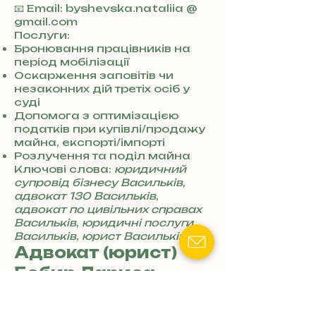
+
📧 Email: byshevska.nataliia @
3
gmail.com
8
Послуги:
0
Бронювання працівників на
7
період мобілізації
3
Оскарження заповітів чи
0
незаконних дій третіх осіб у
4
суді
8
Допомога з оптимізацією
5
податків при купівлі/продажу
7
майна, експорті/імпорті
8
Розлучення та поділ майна
4
Ключові слова:
юридичний
супровід бізнесу Васильків
,
адвокат 130 Васильків
,
адвокат по цивільних справах
Васильків
,
юридичні послуги
Васильків
,
юрист Васильків
Адвокат (юрист)
Бобир Лариса
Борисівна
📍Адреса: Київська обл.,