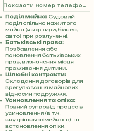
Показати номер телефону
Поділ майна:
Судовий
поділ спільно нажитого
майна (квартири, бізнес,
авто) при розлученні.
Батьківські права:
Позбавлення або
поновлення батьківських
прав, визначення місця
проживання дитини.
Шлюбні контракти:
Складання договорів для
врегулювання майнових
відносин подружжя.
Усиновлення та опіка:
Повний супровід процесів
усиновлення (в т.ч.
внутрішньосімейного) та
встановлення опіки.