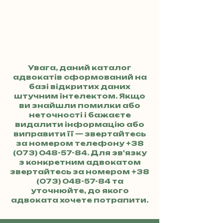
Увага, даний каталог
адвокатів сформований на
базі відкритих даних
штучним інтелектом. Якщо
ви знайшли помилки або
неточності і бажаєте
видалити інформацію або
виправити її — звертайтесь
за номером телефону
+38
(073) 048-57-84
. Для зв'язку
з конкретним адвокатом
звертайтесь за номером
+38
(073) 048-57-84
та
уточнюйте, до якого
адвоката хочете потрапити.