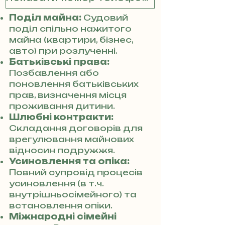
Поділ майна:
Судовий
поділ спільно нажитого
майна (квартири, бізнес,
авто) при розлученні.
Батьківські права:
Позбавлення або
поновлення батьківських
прав, визначення місця
проживання дитини.
Шлюбні контракти:
Складання договорів для
врегулювання майнових
відносин подружжя.
Усиновлення та опіка:
Повний супровід процесів
усиновлення (в т.ч.
внутрішньосімейного) та
встановлення опіки.
Міжнародні сімейні