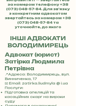
за номером телефону
+38
(073) 048-57-84
. Для зв'язку
з конкретним адвокатом
звертайтесь за номером
+38
(073) 048-57-84
та
уточнюйте, до якого
адвоката хочете потрапити.
ІНШІ АДВОКАТИ
ВОЛОДИМИРЕЦЬ
Адвокат (юрист)
Затірка Людмила
Петрівна
📍Адреса: Володимирець, вул.
Винниченка, 17
+
📧 Email: zatirka.liudmyla @ i.ua
3
Послуги:
8
Підготовка апеляцій та
0
касаційних скарг на вироки
7
суду
3
Допомога в оскарженні