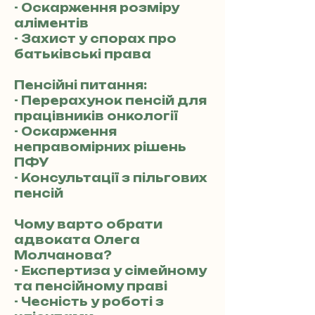
- Оскарження розміру
аліментів
- Захист у спорах про
батьківські права
Пенсійні питання:
- Перерахунок пенсій для
працівників онкології
- Оскарження
неправомірних рішень
ПФУ
- Консультації з пільгових
пенсій
Чому варто обрати
адвоката Олега
Молчанова?
- Експертиза у сімейному
та пенсійному праві
- Чесність у роботі з