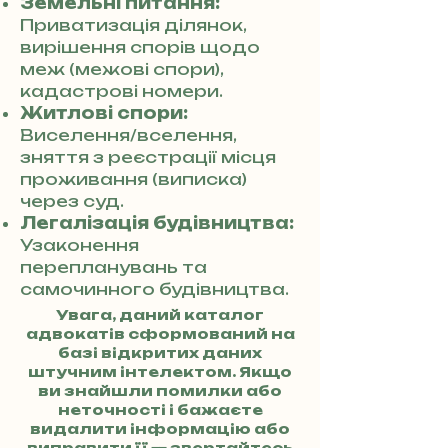
Земельні питання:
Приватизація ділянок,
вирішення спорів щодо
меж (межові спори),
кадастрові номери.
Житлові спори:
Виселення/вселення,
зняття з реєстрації місця
проживання (виписка)
через суд.
Легалізація будівництва:
Узаконення
перепланувань та
самочинного будівництва.
Увага, даний каталог
адвокатів сформований на
базі відкритих даних
штучним інтелектом. Якщо
ви знайшли помилки або
неточності і бажаєте
видалити інформацію або
виправити її — звертайтесь