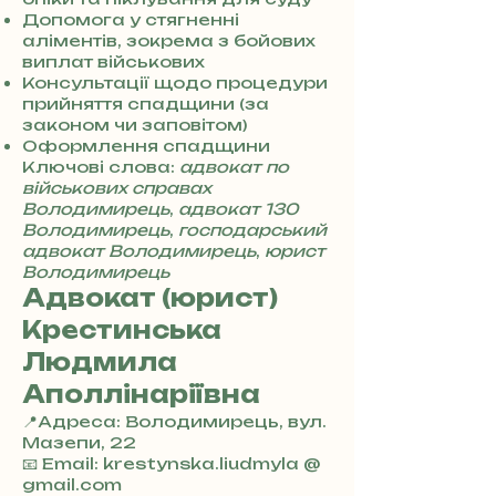
3
Допомога у стягненні
0
аліментів, зокрема з бойових
4
виплат військових
8
Консультації щодо процедури
5
прийняття спадщини (за
7
законом чи заповітом)
8
Оформлення спадщини
4
Ключові слова:
адвокат по
військових справах
Володимирець
,
адвокат 130
Володимирець
,
господарський
адвокат Володимирець
,
юрист
Володимирець
Адвокат (юрист)
Крестинська
Людмила
Аполлінаріївна
📍Адреса: Володимирець, вул.
Мазепи, 22
+
📧 Email: krestynska.liudmyla @
3
gmail.com