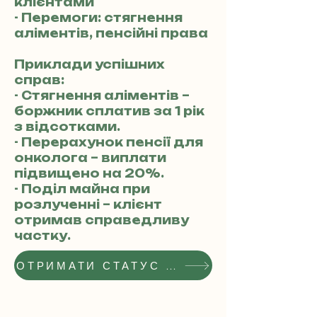
клієнтами
- Перемоги: стягнення
аліментів, пенсійні права
Приклади успішних
справ:
- Стягнення аліментів –
боржник сплатив за 1 рік
з відсотками.
- Перерахунок пенсії для
онколога – виплати
підвищено на 20%.
- Поділ майна при
розлученні – клієнт
отримав справедливу
частку.
ОТРИМАТИ СТАТУС РЕКОМЕНДОВАНОГО АДВОКАТА