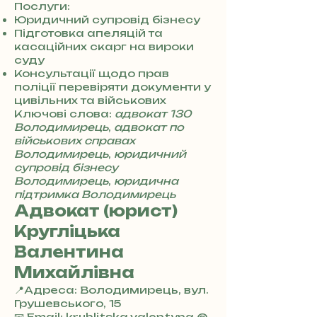
8
Послуги:
0
Юридичний супровід бізнесу
7
Підготовка апеляцій та
3
касаційних скарг на вироки
0
суду
4
Консультації щодо прав
8
поліції перевіряти документи у
5
цивільних та військових
7
Ключові слова:
адвокат 130
8
Володимирець
,
адвокат по
4
військових справах
Володимирець
,
юридичний
супровід бізнесу
Володимирець
,
юридична
підтримка Володимирець
Адвокат (юрист)
Кругліцька
Валентина
Михайлівна
📍Адреса: Володимирець, вул.
Грушевського, 15
+
📧 Email: kruhlitska.valentyna @