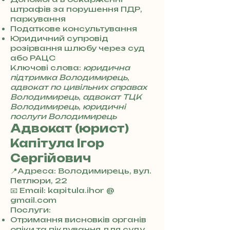
0
штрафів за порушення ПДР,
4
паркування
8
Податкове консультування
5
Юридичний супровід
7
розірвання шлюбу через суд
8
або РАЦС
4
Ключові слова:
юридична
підтримка Володимирець
,
адвокат по цивільних справах
Володимирець
,
адвокат ТЦК
Володимирець
,
юридичні
послуги Володимирець
Адвокат (юрист)
Капітула Ігор
Сергійович
📍Адреса: Володимирець, вул.
Петлюри, 22
+
📧 Email: kapitula.ihor @
3
gmail.com
8
Послуги:
0
Отримання висновків органів
7
опіки та піклування для суду