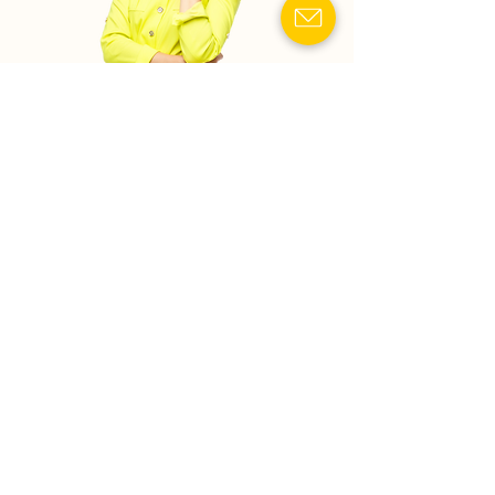
Показати номер телефону
Спадкові справи:
Оформлення спадщини
"під ключ", поновлення
строків, оскарження
заповітів.
Операції з нерухомістю:
Перевірка забудовників,
супровід угод купівлі-
продажу квартир та
будинків.
Земельні питання:
Приватизація ділянок,