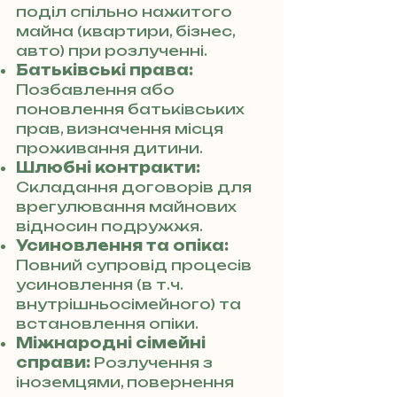
поділ спільно нажитого
майна (квартири, бізнес,
авто) при розлученні.
Батьківські права:
Позбавлення або
поновлення батьківських
прав, визначення місця
проживання дитини.
Шлюбні контракти:
Складання договорів для
врегулювання майнових
відносин подружжя.
Усиновлення та опіка:
Повний супровід процесів
усиновлення (в т.ч.
внутрішньосімейного) та
встановлення опіки.
Міжнародні сімейні
справи:
Розлучення з
іноземцями, повернення