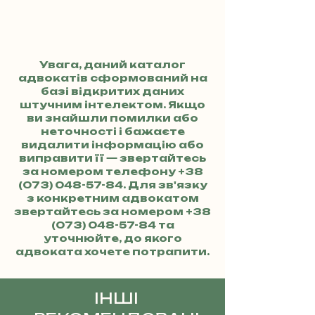
Увага, даний каталог
адвокатів сформований на
базі відкритих даних
штучним інтелектом. Якщо
ви знайшли помилки або
неточності і бажаєте
видалити інформацію або
виправити її — звертайтесь
за номером телефону
+38
(073) 048-57-84
. Для зв'язку
з конкретним адвокатом
звертайтесь за номером
+38
(073) 048-57-84
та
уточнюйте, до якого
адвоката хочете потрапити.
ІНШІ