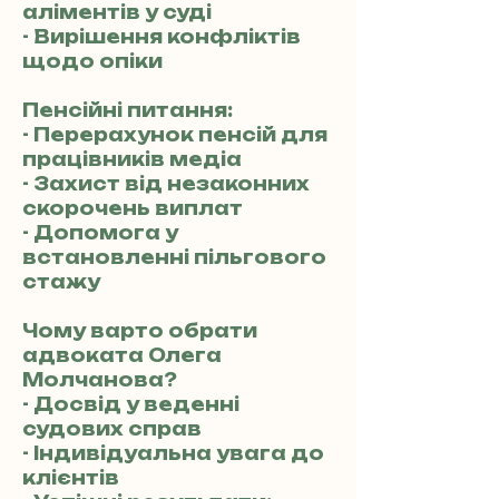
аліментів у суді
- Вирішення конфліктів
щодо опіки
Пенсійні питання:
- Перерахунок пенсій для
працівників медіа
- Захист від незаконних
скорочень виплат
- Допомога у
встановленні пільгового
стажу
Чому варто обрати
адвоката Олега
Молчанова?
- Досвід у веденні
судових справ
- Індивідуальна увага до
клієнтів