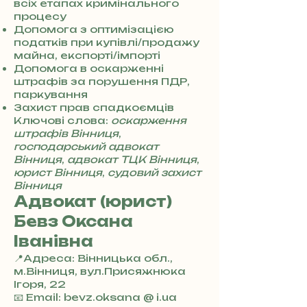
0
всіх етапах кримінального
7
процесу
3
Допомога з оптимізацією
0
податків при купівлі/продажу
4
майна, експорті/імпорті
8
Допомога в оскарженні
5
штрафів за порушення ПДР,
7
паркування
8
Захист прав спадкоємців
4
Ключові слова:
оскарження
штрафів Вінниця
,
господарський адвокат
Вінниця
,
адвокат ТЦК Вінниця
,
юрист Вінниця
,
судовий захист
Вінниця
Адвокат (юрист)
Бевз Оксана
Іванівна
📍Адреса: Вінницька обл.,
м.Вінниця, вул.Присяжнюка
Ігоря, 22
+
📧 Email: bevz.oksana @ i.ua