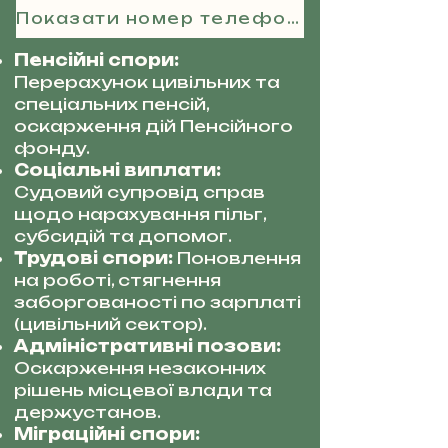
Показати номер телефону
Пенсійні спори:
Перерахунок цивільних та
спеціальних пенсій,
оскарження дій Пенсійного
фонду.
Соціальні виплати:
Судовий супровід справ
щодо нарахування пільг,
субсидій та допомог.
Трудові спори:
Поновлення
на роботі, стягнення
заборгованості по зарплаті
(цивільний сектор).
Адміністративні позови:
Оскарження незаконних
рішень місцевої влади та
держустанов.
Міграційні спори: