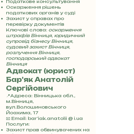
5
Податкове консультування
7
Оскарження рішень
8
податкових органів у суді
4
Захист у справах про
перевірку документів
Ключові слова:
оскарження
штрафів Вінниця
,
юридичний
супровід бізнесу Вінниця
,
судовий захист Вінниця
,
розлучення Вінниця
,
господарський адвокат
Вінниця
Адвокат (юрист)
Бар'як Анатолій
Сергійович
📍Адреса: Вінницька обл.,
м.Вінниця,
вул.Волошиновського
Йоахима, 17
+
📧 Email: bar'iak.anatolii @ i.ua
3
Послуги:
8
Захист прав обвинувачених на