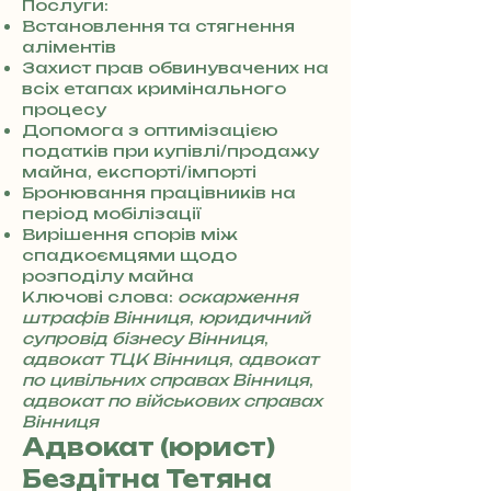
3
Послуги:
8
Встановлення та стягнення
0
аліментів
7
Захист прав обвинувачених на
3
всіх етапах кримінального
0
процесу
4
Допомога з оптимізацією
8
податків при купівлі/продажу
5
майна, експорті/імпорті
7
Бронювання працівників на
8
період мобілізації
4
Вирішення спорів між
спадкоємцями щодо
розподілу майна
Ключові слова:
оскарження
штрафів Вінниця
,
юридичний
супровід бізнесу Вінниця
,
адвокат ТЦК Вінниця
,
адвокат
по цивільних справах Вінниця
,
адвокат по військових справах
Вінниця
Адвокат (юрист)
Бездітна Тетяна