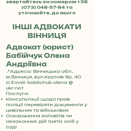
звертайтесь за номером
+38
(073) 048-57-84
та
уточнюйте, до якого
адвоката хочете потрапити.
ІНШІ АДВОКАТИ
ВІННИЦЯ
Адвокат (юрист)
Бабійчук Олена
Андріївна
📍Адреса: Вінницька обл.,
м.Вінниця, вул.Крутнів Яр, 40
+
📧 Email: babiichuk.olena @
3
ukr.net
8
Послуги:
0
Консультації щодо прав
7
поліції перевіряти документи у
3
цивільних та військових
0
Оскарження заповітів чи
4
незаконних дій третіх осіб у
8
суді