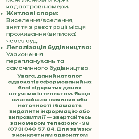
кадастрові номери.
Житлові спори:
Виселення/вселення,
зняття з реєстрації місця
проживання (виписка)
через суд.
Легалізація будівництва:
Узаконення
перепланувань та
самочинного будівництва.
Увага, даний каталог
адвокатів сформований на
базі відкритих даних
штучним інтелектом. Якщо
ви знайшли помилки або
неточності і бажаєте
видалити інформацію або
виправити її — звертайтесь
за номером телефону
+38
(073) 048-57-84
. Для зв'язку
з конкретним адвокатом