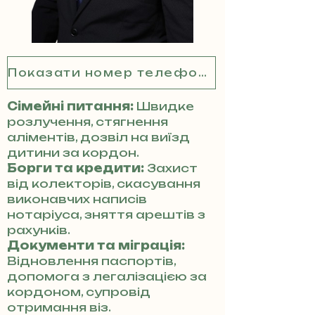
Показати номер телефону
Сімейні питання:
Швидке
розлучення, стягнення
аліментів, дозвіл на виїзд
дитини за кордон.
Борги та кредити:
Захист
від колекторів, скасування
виконавчих написів
нотаріуса, зняття арештів з
рахунків.
Документи та міграція:
Відновлення паспортів,
допомога з легалізацією за
кордоном, супровід
отримання віз.