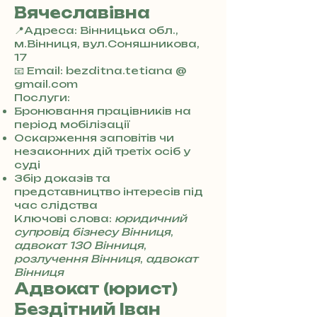
Вячеславівна
📍Адреса: Вінницька обл.,
м.Вінниця, вул.Соняшникова,
17
+
📧 Email: bezditna.tetiana @
3
gmail.com
8
Послуги:
0
Бронювання працівників на
7
період мобілізації
3
Оскарження заповітів чи
0
незаконних дій третіх осіб у
4
суді
8
Збір доказів та
5
представництво інтересів під
7
час слідства
8
Ключові слова:
юридичний
4
супровід бізнесу Вінниця
,
адвокат 130 Вінниця
,
розлучення Вінниця
,
адвокат
Вінниця
Адвокат (юрист)
Бездітний Іван