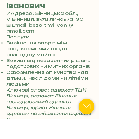
Іванович
📍Адреса: Вінницька обл.,
м.Вінниця, вул.Глинська, 30
+
📧 Email: bezditnyi.ivan @
3
gmail.com
8
Послуги:
0
Вирішення спорів між
7
спадкоємцями щодо
3
розподілу майна
0
Захист від незаконних рішень
4
податкових чи митних органів
8
Оформлення опікунства над
5
дітьми, інвалідами чи літніми
7
людьми
8
Ключові слова:
адвокат ТЦК
4
Вінниця
,
адвокат Вінниця
,
господарський адвокат
Вінниця
,
юрист Вінниця
,
адвокат по військових справах
Вінниця
Адвокат (юрист)
Безрученко Денис