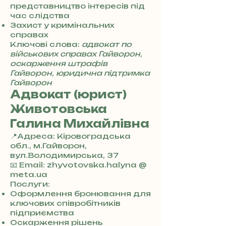
4
представництво інтересів під
8
час слідства
5
Захист у кримінальних
7
справах
8
Ключові слова:
адвокат по
4
військових справах Гайворон
,
оскарження штрафів
Гайворон
,
юридична підтримка
Гайворон
Адвокат (юрист)
Животовська
Галина Михайлівна
📍Адреса: Кіровоградська
обл., м.Гайворон,
вул.Володимирська, 37
+
📧 Email: zhyvotovska.halyna @
3
meta.ua
8
Послуги:
0
Оформлення бронювання для
7
ключових співробітників
3
підприємства
0
Оскарження рішень