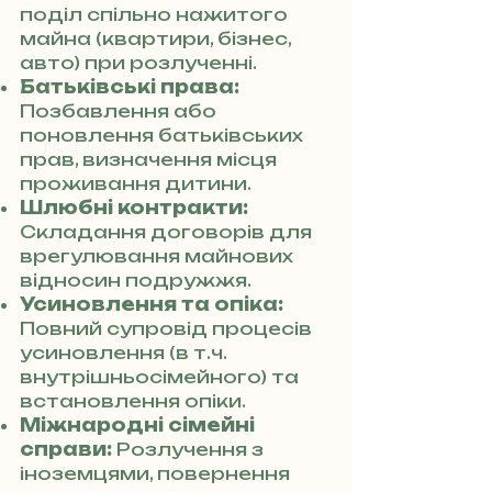
поділ спільно нажитого
майна (квартири, бізнес,
авто) при розлученні.
Батьківські права:
Позбавлення або
поновлення батьківських
прав, визначення місця
проживання дитини.
Шлюбні контракти:
Складання договорів для
врегулювання майнових
відносин подружжя.
Усиновлення та опіка:
Повний супровід процесів
усиновлення (в т.ч.
внутрішньосімейного) та
встановлення опіки.
Міжнародні сімейні
справи:
Розлучення з
іноземцями, повернення