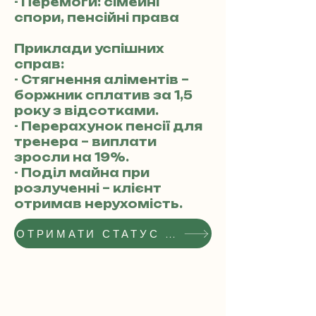
- Перемоги: сімейні
спори, пенсійні права
Приклади успішних
справ:
- Стягнення аліментів –
боржник сплатив за 1,5
року з відсотками.
- Перерахунок пенсії для
тренера – виплати
зросли на 19%.
- Поділ майна при
розлученні – клієнт
отримав нерухомість.
ОТРИМАТИ СТАТУС РЕКОМЕНДОВАНОГО АДВОКАТА