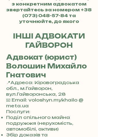
з конкретним адвокатом
звертайтесь за номером
+38
(073) 048-57-84
та
уточнюйте, до якого
адвоката хочете потрапити.
ІНШІ АДВОКАТИ
ГАЙВОРОН
Адвокат (юрист)
Волошин Михайло
Гнатович
📍Адреса: Кіровоградська
обл., м.Гайворон,
вул.Гайворонська, 28
+
📧 Email: voloshyn.mykhailo @
3
meta.ua
8
Послуги:
0
Поділ спільного майна
7
подружжя (нерухомість,
3
автомобілі, активи)
0
Збір доказів та