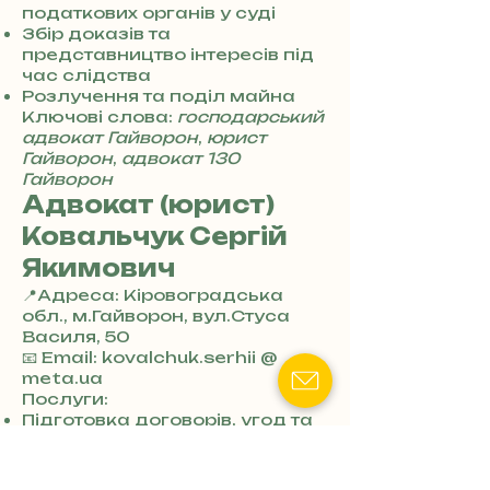
4
податкових органів у суді
8
Збір доказів та
5
представництво інтересів під
7
час слідства
8
Розлучення та поділ майна
4
Ключові слова:
господарський
адвокат Гайворон
,
юрист
Гайворон
,
адвокат 130
Гайворон
Адвокат (юрист)
Ковальчук Сергій
Якимович
📍Адреса: Кіровоградська
обл., м.Гайворон, вул.Стуса
Василя, 50
+
📧 Email: kovalchuk.serhii @
3
meta.ua
8
Послуги:
0
Підготовка договорів, угод та
7
інших документів для бізнесу
3
Оформлення опікунства над
0
дітьми, інвалідами чи літніми