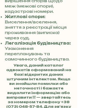
вирішення спорів щодо
меж (межові спори),
кадастрові номери.
Житлові спори:
Виселення/вселення,
зняття з реєстрації місця
проживання (виписка)
через суд.
Легалізація будівництва:
Узаконення
перепланувань та
самочинного будівництва.
Увага, даний каталог
адвокатів сформований на
базі відкритих даних
штучним інтелектом. Якщо
ви знайшли помилки або
неточності і бажаєте
видалити інформацію або
виправити її — звертайтесь
за номером телефону
+38
(073) 048-57-84
. Для зв'язку