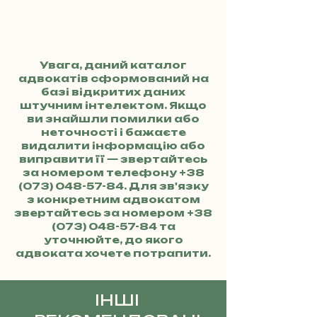
Увага, даний каталог
адвокатів сформований на
базі відкритих даних
штучним інтелектом. Якщо
ви знайшли помилки або
неточності і бажаєте
видалити інформацію або
виправити її — звертайтесь
за номером телефону
+38
(073) 048-57-84
. Для зв'язку
з конкретним адвокатом
звертайтесь за номером
+38
(073) 048-57-84
та
уточнюйте, до якого
адвоката хочете потрапити.
ІНШІ