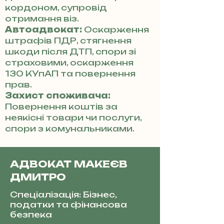
кордоном, супровід
отримання віз.
Автоадвокат:
Оскарження
штрафів ПДР, стягнення
шкоди після ДТП, спори зі
страховими, оскарження
130 КУпАП та повернення
прав.
Захист споживача:
Повернення коштів за
неякісні товари чи послуги,
спори з комунальниками.
АДВОКАТ МАКЕЄВ
ДМИТРО
Спеціалізація: Бізнес,
податки та фінансова
безпека