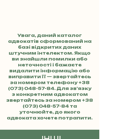
Увага, даний каталог
адвокатів сформований на
базі відкритих даних
штучним інтелектом. Якщо
ви знайшли помилки або
неточності і бажаєте
видалити інформацію або
виправити її — звертайтесь
за номером телефону
+38
(073) 048-57-84
. Для зв'язку
з конкретним адвокатом
звертайтесь за номером
+38
(073) 048-57-84
та
уточнюйте, до якого
адвоката хочете потрапити.
ІНШІ