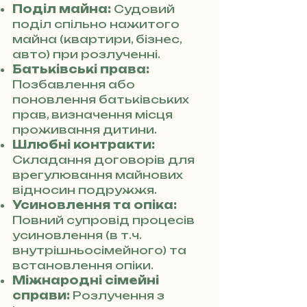
Поділ майна:
Судовий
поділ спільно нажитого
майна (квартири, бізнес,
авто) при розлученні.
Батьківські права:
Позбавлення або
поновлення батьківських
прав, визначення місця
проживання дитини.
Шлюбні контракти:
Складання договорів для
врегулювання майнових
відносин подружжя.
Усиновлення та опіка:
Повний супровід процесів
усиновлення (в т.ч.
внутрішньосімейного) та
встановлення опіки.
Міжнародні сімейні
справи:
Розлучення з