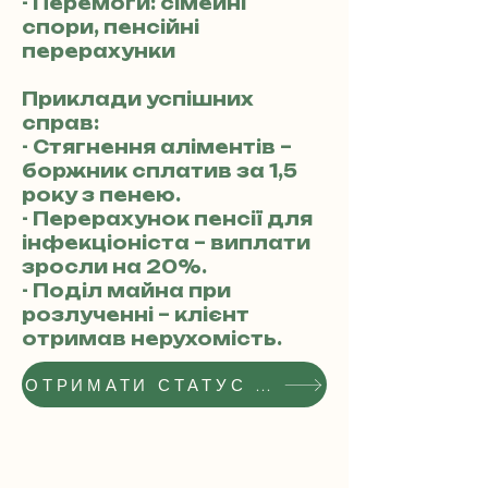
- Перемоги: сімейні
спори, пенсійні
перерахунки
Приклади успішних
справ:
- Стягнення аліментів –
боржник сплатив за 1,5
року з пенею.
- Перерахунок пенсії для
інфекціоніста – виплати
зросли на 20%.
- Поділ майна при
розлученні – клієнт
отримав нерухомість.
ОТРИМАТИ СТАТУС РЕКОМЕНДОВАНОГО АДВОКАТА