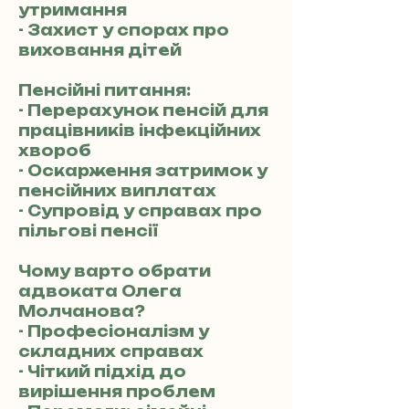
утримання
- Захист у спорах про
виховання дітей
Пенсійні питання:
- Перерахунок пенсій для
працівників інфекційних
хвороб
- Оскарження затримок у
пенсійних виплатах
- Супровід у справах про
пільгові пенсії
Чому варто обрати
адвоката Олега
Молчанова?
- Професіоналізм у
складних справах
- Чіткий підхід до
вирішення проблем