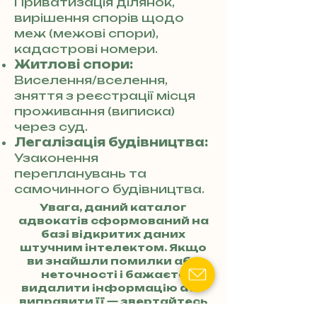
Приватизація ділянок,
вирішення спорів щодо
меж (межові спори),
кадастрові номери.
Житлові спори:
Виселення/вселення,
зняття з реєстрації місця
проживання (виписка)
через суд.
Легалізація будівництва:
Узаконення
перепланувань та
самочинного будівництва.
Увага, даний каталог
адвокатів сформований на
базі відкритих даних
штучним інтелектом. Якщо
ви знайшли помилки або
неточності і бажаєте
видалити інформацію або
виправити її — звертайтесь
за номером телефону
+38