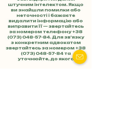
штучним інтелектом. Якщо
ви знайшли помилки або
неточності і бажаєте
видалити інформацію або
виправити її — звертайтесь
за номером телефону
+38
(073) 048-57-84
. Для зв'язку
з конкретним адвокатом
звертайтесь за номером
+38
(073) 048-57-84
та
уточнюйте, до якого
адвоката хочете потрапити.
ІНШІ АДВОКАТИ
КАМ’ЯНЕЦЬ-
ПОДІЛЬСЬКИЙ
Адвокат (юрист)
Іван Васильович
Кам’янецький
📍Адреса: місто Кам’янець-