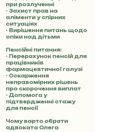
при розлученні
- Захист прав на
аліменти у спірних
ситуаціях
- Вирішення питань щодо
опіки над дітьми
Пенсійні питання:
- Перерахунок пенсій для
працівників
фармацевтичної галузі
- Оскарження
неправомірних рішень
про скорочення виплат
- Допомога у
підтвердженні стажу
для пенсії
Чому варто обрати
адвоката Олега