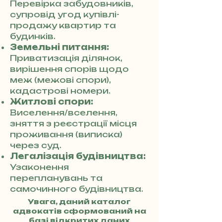
Перевірка забудовників,
супровід угод купівлі-
продажу квартир та
будинків.
Земельні питання:
Приватизація ділянок,
вирішення спорів щодо
меж (межові спори),
кадастрові номери.
Житлові спори:
Виселення/вселення,
зняття з реєстрації місця
проживання (виписка)
через суд.
Легалізація будівництва:
Узаконення
перепланувань та
самочинного будівництва.
Увага, даний каталог
адвокатів сформований на
базі відкритих даних