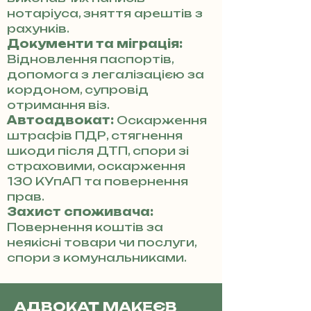
нотаріуса, зняття арештів з
рахунків.
Документи та міграція:
Відновлення паспортів,
допомога з легалізацією за
кордоном, супровід
отримання віз.
Автоадвокат:
Оскарження
штрафів ПДР, стягнення
шкоди після ДТП, спори зі
страховими, оскарження
130 КУпАП та повернення
прав.
Захист споживача:
Повернення коштів за
неякісні товари чи послуги,
спори з комунальниками.
АДВОКАТ МАКЕЄВ