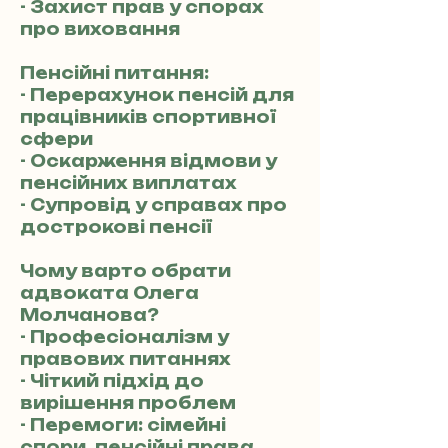
- Захист прав у спорах
про виховання
Пенсійні питання:
- Перерахунок пенсій для
працівників спортивної
сфери
- Оскарження відмови у
пенсійних виплатах
- Супровід у справах про
дострокові пенсії
Чому варто обрати
адвоката Олега
Молчанова?
- Професіоналізм у
правових питаннях
- Чіткий підхід до
вирішення проблем
- Перемоги: сімейні
спори, пенсійні права