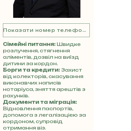
Показати номер телефону
Сімейні питання:
Швидке
розлучення, стягнення
аліментів, дозвіл на виїзд
дитини за кордон.
Борги та кредити:
Захист
від колекторів, скасування
виконавчих написів
нотаріуса, зняття арештів з
рахунків.
Документи та міграція:
Відновлення паспортів,
допомога з легалізацією за
кордоном, супровід
отримання віз.