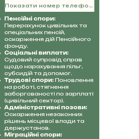
Показати номер телефону
Пенсійні спори:
Перерахунок цивільних та
спеціальних пенсій,
оскарження дій Пенсійного
фонду.
Соціальні виплати:
Судовий супровід справ
щодо нарахування пільг,
субсидій та допомог.
Трудові спори:
Поновлення
на роботі, стягнення
заборгованості по зарплаті
(цивільний сектор).
Адміністративні позови:
Оскарження незаконних
рішень місцевої влади та
держустанов.
Міграційні спори: