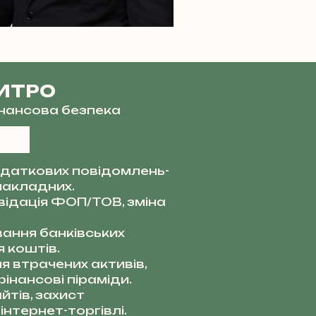
ИТРО
фінансова безпека
даткових повідомлень-
накладних.
квідація ФОП/ТОВ, зміна
ання банківських
 коштів.
я втрачених активів,
інансові піраміди.
тів, захист
інтернет-торгівлі.