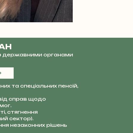
ВАН
и з державними органами
их та спеціальних пенсій,
від справ щодо
мог.
і, стягнення
ий сектор).
ня незаконних рішень