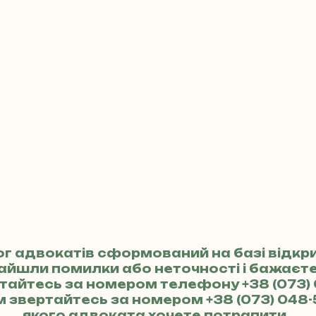
ог адвокатів сформований на базі відкр
найшли помилки або неточності і бажає
ертайтесь за номером телефону
+38 (073)
м звертайтесь за номером
+38 (073) 048-
якого адвоката хочете потрапити.