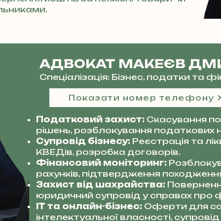
льниками.
АДВОКАТ МАКЕЄВ ДМ
Спеціалізація: Бізнес, податки та 
Показати номер телефону
Податковий захист:
Скасування по
рішень, розблокування податкових 
Супровід бізнесу:
Реєстрація та лі
КВЕДів, розробка договорів.
Фінансовий моніторинг:
Розблокув
рахунків, підтвердження походження
Захист від шахрайства:
Поверненн
юридичний супровід у справах про ф
IT та онлайн-бізнес:
Оферти для сай
інтелектуальної власності, супровід 