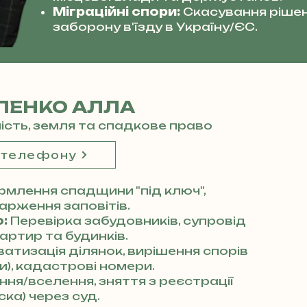
Міграційні спори:
Скасування рішен
заборону в'їзду в Україну/ЄС.
ЛЕНКО АЛЛА
мість, земля та спадкове право
 телефону
млення спадщини "під ключ",
арження заповітів.
:
Перевірка забудовників, супровід
артир та будинків.
атизація ділянок, вирішення спорів
), кадастрові номери.
ня/вселення, зняття з реєстрації
ка) через суд.