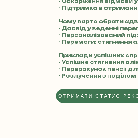
- Оскарження відмови 
- Підтримка в отриманн
Чому варто обрати ад
- Досвід у веденні пере
- Персоналізований підх
- Перемоги: стягнення 
Приклади успішних спр
- Успішне стягнення алі
- Перерахунок пенсії д
- Розлучення з поділом 
ОТРИМАТИ СТАТУС РЕК