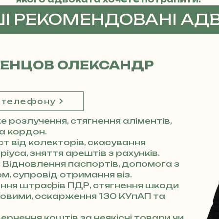
ШІ РЕКОМЕНДОВАНІ АД
ДЕНЦОВ ОЛЕКСАНДР
 телефону
 розлучення, стягнення аліментів,
за кордон.
ст від колекторів, скасування
іуса, зняття арештів з рахунків.
:
Відновлення паспортів, допомога з
м, супровід отримання віз.
ння штрафів ПДР, стягнення шкоди
аховими, оскарження 130 КУпАП та
ернення коштів за неякісні товари чи