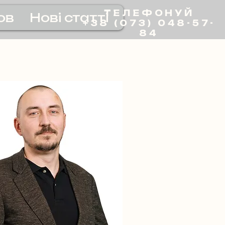
ТЕЛЕФОНУЙ
ов
Нові статті
+38 (073) 048-57-
84