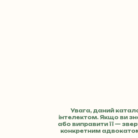
Увага, даний катал
інтелектом. Якщо ви з
або виправити її — зв
конкретним адвокато