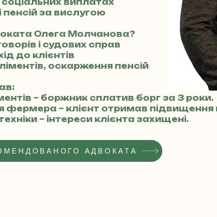
у соціальних виплатах
і пенсій за вислугою
воката Олега Молчанова?
говорів і судових справ
ід до клієнтів
аліментів, оскарження пенсій
ав:
ментів – боржник сплатив борг за 3 роки.
ля фермера – клієнт отримав підвищення 
техніки – інтереси клієнта захищені.
ОМЕНДОВАНОГО АДВОКАТА