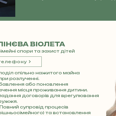
ІНЄВА ВІОЛЕТА
сімейні спори та захист дітей
 телефону
поділ спільно нажитого майна
 при розлученні.
бавлення або поновлення
начення місця проживання дитини.
ладання договорів для врегулювання
ружжя.
Повний супровід процесів
трішньосімейного) та встановлення