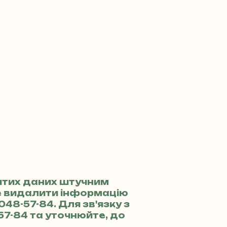
итих даних штучним
те видалити інформацію
 048-57-84
. Для зв'язку з
57-84
та уточнюйте, до