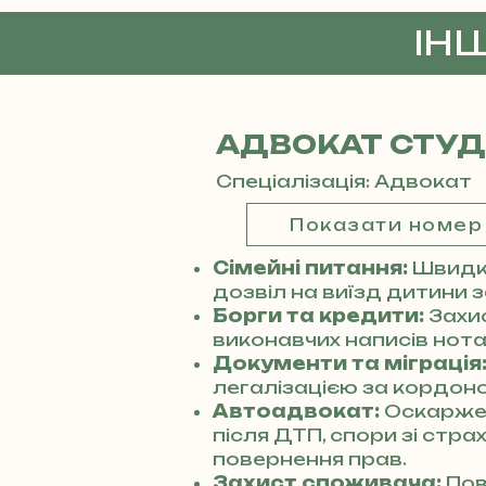
ІН
АДВОКАТ СТУ
Спеціалізація: Адвокат
Показати номер
Сімейні питання:
Швидке
дозвіл на виїзд дитини 
Борги та кредити:
Захи
виконавчих написів нотар
Документи та міграція
легалізацією за кордоно
Автоадвокат:
Оскарже
після ДТП, спори зі стр
повернення прав.
Захист споживача:
Пов