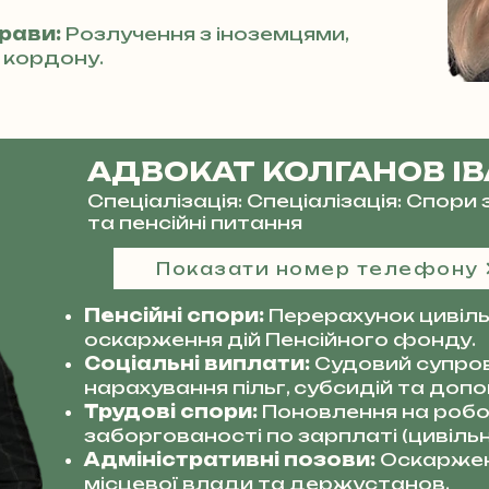
прави:
Розлучення з іноземцями,
 кордону.
АДВОКАТ КОЛГАНОВ І
Спеціалізація: Спеціалізація: Спор
та пенсійні питання
Показати номер телефону
Пенсійні спори:
Перерахунок цивільн
оскарження дій Пенсійного фонду.
Соціальні виплати:
Судовий супро
нарахування пільг, субсидій та допо
Трудові спори:
Поновлення на робот
заборгованості по зарплаті (цивільн
Адміністративні позови:
Оскаржен
місцевої влади та держустанов.