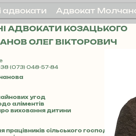
і адвокати
Адвокат Молчан
І АДВОКАТИ КОЗАЦЬКОГО
АНОВ ОЛЕГ ВІКТОРОВИЧ
е
38 (073) 048-57-84
чанова
 майнових угод
одо аліментів
 про виховання дитини
ля працівників сільського господарства