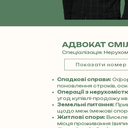
АДВОКАТ СМІ
Спеціалізація: Нерухо
Показати номер
Спадкові справи:
Офор
поновлення строків, оск
Операції з нерухомістю
угод купівлі-продажу кв
Земельні питання:
Прив
щодо меж (межові спори
Житлові спори:
Виселен
місця проживання (випис