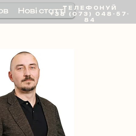
ТЕЛЕФОНУЙ
ов
Нові статті
+38 (073) 048-57-
84