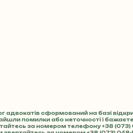
ог адвокатів сформований на базі відкр
найшли помилки або неточності і бажає
ертайтесь за номером телефону
+38 (073)
м звертайтесь за номером
+38 (073) 048-