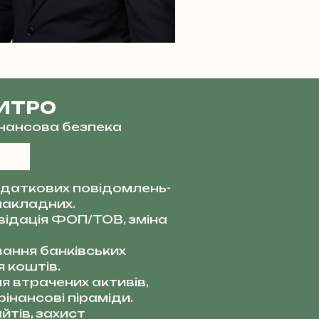
ИТРО
фінансова безпека
даткових повідомлень-
накладних.
квідація ФОП/ТОВ, зміна
ання банківських
 коштів.
я втрачених активів,
інансові піраміди.
тів, захист