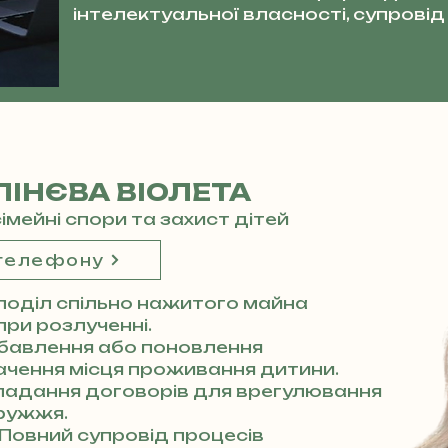
інтелектуальної власності, супровід 
ІНЄВА ВІОЛЕТА
сімейні спори та захист дітей
 телефону
поділ спільно нажитого майна
 при розлученні.
бавлення або поновлення
начення місця проживання дитини.
ладання договорів для врегулювання
ружжя.
Повний супровід процесів