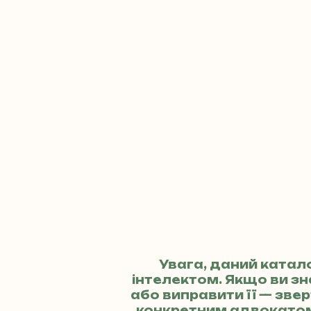
Увага, даний катал
інтелектом. Якщо ви з
або виправити її — зв
конкретним адвокато