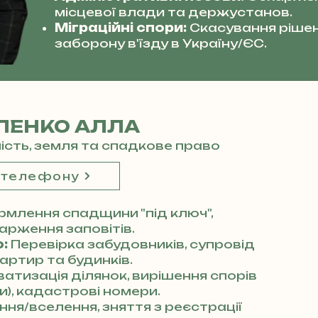
місцевої влади та держустанов.
Міграційні спори:
Скасування рішен
заборону в'їзду в Україну/ЄС.
ЛЕНКО АЛЛА
мість, земля та спадкове право
 телефону
млення спадщини "під ключ",
арження заповітів.
:
Перевірка забудовників, супровід
артир та будинків.
атизація ділянок, вирішення спорів
), кадастрові номери.
ня/вселення, зняття з реєстрації