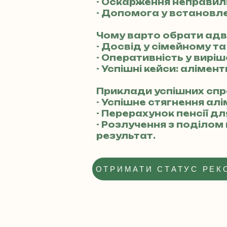
- Оскарження неправил
- Допомога у встановле
Чому варто обрати ад
- Досвід у сімейному та
- Оперативність у виріш
- Успішні кейси: алімен
Приклади успішних спр
- Успішне стягнення алі
- Перерахунок пенсії д
- Розлучення з поділом
результат.
ОТРИМАТИ СТАТУС РЕК