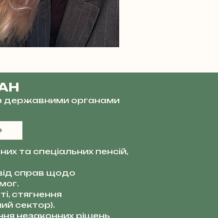
ВАН
и з державними органами
их та спеціальних пенсій,
від справ щодо
мог.
і, стягнення
ий сектор).
ня незаконних рішень