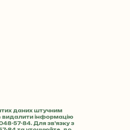
итих даних штучним
те видалити інформацію
 048-57-84
. Для зв'язку з
57-84
та уточнюйте, до