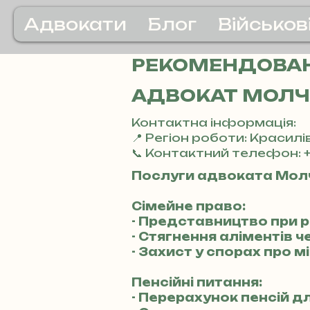
Адвокати
Блог
Військов
РЕКОМЕНДОВАН
АДВОКАТ МОЛЧ
Контактна інформація:
📍 Регіон роботи: Красилі
📞 Контактний телефон: +
Послуги адвоката Мол
Сімейне право:
- Представництво при 
- Стягнення аліментів ч
- Захист у спорах про 
Пенсійні питання:
- Перерахунок пенсій 