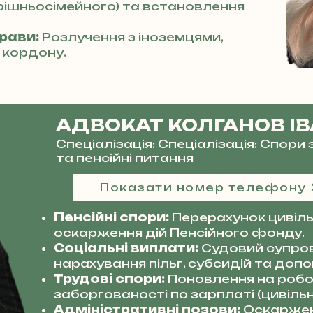
трішньосімейного) та встановлення
прави:
Розлучення з іноземцями,
 кордону.
АДВОКАТ КОЛГАНОВ І
Спеціалізація: Спеціалізація: Спор
та пенсійні питання
Показати номер телефону
Пенсійні спори:
Перерахунок цивільн
оскарження дій Пенсійного фонду.
Соціальні виплати:
Судовий супро
нарахування пільг, субсидій та допо
Трудові спори:
Поновлення на робот
заборгованості по зарплаті (цивільн
Адміністративні позови:
Оскаржен