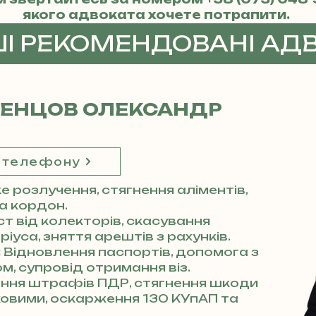
якого адвоката хочете потрапити.
ШІ РЕКОМЕНДОВАНІ АД
ДЕНЦОВ ОЛЕКСАНДР
 телефону
 розлучення, стягнення аліментів,
за кордон.
ст від колекторів, скасування
іуса, зняття арештів з рахунків.
:
Відновлення паспортів, допомога з
м, супровід отримання віз.
ння штрафів ПДР, стягнення шкоди
аховими, оскарження 130 КУпАП та