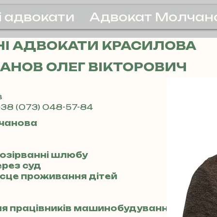
і адвокати
Адвокат Молчан
І АДВОКАТИ КРАСИЛОВА
АНОВ ОЛЕГ ВІКТОРОВИЧ
в
38 (073) 048-57-84
чанова
розірванні шлюбу
ерез суд
місце проживання дітей
для працівників машинобудування