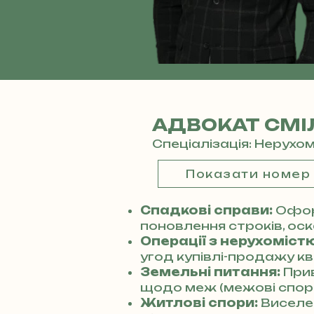
АДВОКАТ СМІ
Спеціалізація: Нерухо
Показати номер
Спадкові справи:
Офор
поновлення строків, оск
Операції з нерухомістю
угод купівлі-продажу кв
Земельні питання:
Прив
щодо меж (межові спори
Житлові спори:
Виселен