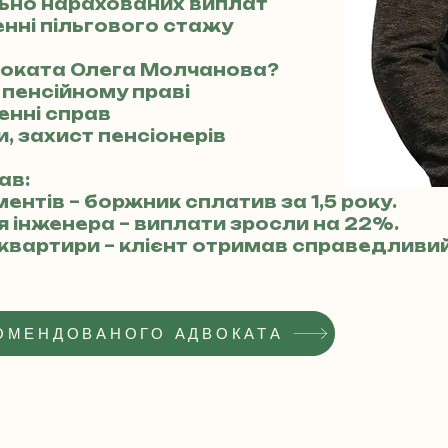
ьно нарахованих виплат
нні пільгового стажу
воката Олега Молчанова?
 пенсійному праві
енні справ
ти, захист пенсіонерів
ав:
ментів – боржник сплатив за 1,5 року.
ля інженера – виплати зросли на 22%.
 квартири – клієнт отримав справедливи
ОМЕНДОВАНОГО АДВОКАТА