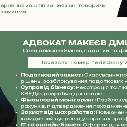
ернення коштів за неякісні товари чи
льниками.
АДВОКАТ МАКЕЄВ ДМ
Спеціалізація: Бізнес, податки та 
Показати номер телефону
Податковий захист:
Скасування по
рішень, розблокування податкових 
Супровід бізнесу:
Реєстрація та лі
КВЕДів, розробка договорів.
Фінансовий моніторинг:
Розблокув
рахунків, підтвердження походження
Захист від шахрайства:
Поверненн
юридичний супровід у справах про ф
IT та онлайн-бізнес:
Оферти для сай