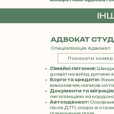
ІН
АДВОКАТ СТУ
Спеціалізація: Адвокат
Показати номер
Сімейні питання:
Швидке
дозвіл на виїзд дитини 
Борги та кредити:
Захи
виконавчих написів нотар
Документи та міграція
легалізацією за кордоно
Автоадвокат:
Оскарже
після ДТП, спори зі стр
повернення прав.