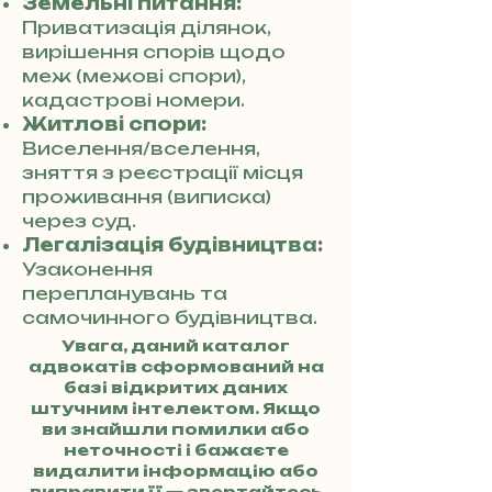
Земельні питання:
Приватизація ділянок,
вирішення спорів щодо
меж (межові спори),
кадастрові номери.
Житлові спори:
Виселення/вселення,
зняття з реєстрації місця
проживання (виписка)
через суд.
Легалізація будівництва:
Узаконення
перепланувань та
самочинного будівництва.
Увага, даний каталог
адвокатів сформований на
базі відкритих даних
штучним інтелектом. Якщо
ви знайшли помилки або
неточності і бажаєте
видалити інформацію або
виправити її — звертайтесь