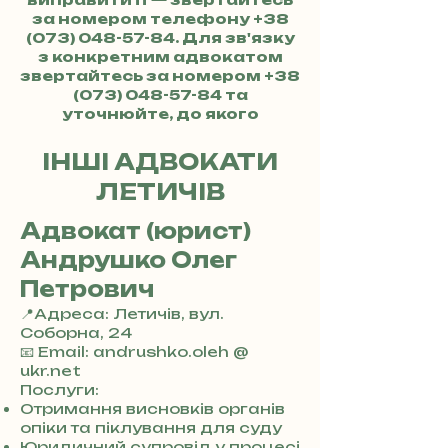
за номером телефону
+38
(073) 048-57-84
. Для зв'язку
з конкретним адвокатом
звертайтесь за номером
+38
(073) 048-57-84
та
уточнюйте, до якого
адвоката хочете потрапити.
ІНШІ АДВОКАТИ
ЛЕТИЧІВ
Адвокат (юрист)
Андрушко Олег
Петрович
📍Адреса: Летичів, вул.
Соборна, 24
+
📧 Email: andrushko.oleh @
3
ukr.net
8
Послуги:
0
Отримання висновків органів
7
опіки та піклування для суду
3
Юридичний супровід у процесі