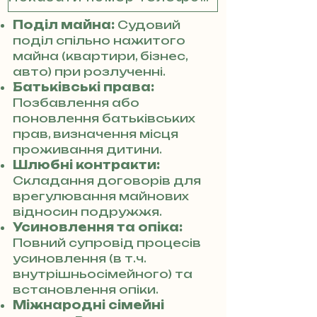
Поділ майна:
Судовий
поділ спільно нажитого
майна (квартири, бізнес,
авто) при розлученні.
Батьківські права:
Позбавлення або
поновлення батьківських
прав, визначення місця
проживання дитини.
Шлюбні контракти:
Складання договорів для
врегулювання майнових
відносин подружжя.
Усиновлення та опіка:
Повний супровід процесів
усиновлення (в т.ч.
внутрішньосімейного) та
встановлення опіки.
Міжнародні сімейні