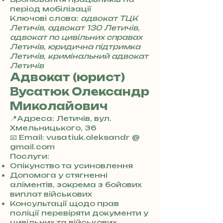
5
період мобілізації
7
Ключові слова:
адвокат ТЦК
8
Летичів
,
адвокат 130 Летичів
,
4
адвокат по цивільних справах
Летичів
,
юридична підтримка
Летичів
,
кримінальний адвокат
Летичів
Адвокат (юрист)
Вусатюк Олександр
Миколайович
📍Адреса: Летичів, вул.
Хмельницького, 36
+
📧 Email: vusatiuk.oleksandr @
3
gmail.com
8
Послуги:
0
Опікунство та усиновлення
7
Допомога у стягненні
3
аліментів, зокрема з бойових
0
виплат військових
4
Консультації щодо прав
8
поліції перевіряти документи у
5
цивільних та військових