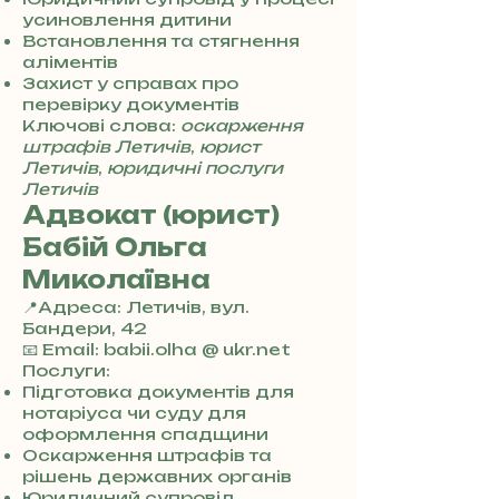
0
усиновлення дитини
4
Встановлення та стягнення
8
аліментів
5
Захист у справах про
7
перевірку документів
8
Ключові слова:
оскарження
4
штрафів Летичів
,
юрист
Летичів
,
юридичні послуги
Летичів
Адвокат (юрист)
Бабій Ольга
Миколаївна
📍Адреса: Летичів, вул.
Бандери, 42
+
📧 Email: babii.olha @ ukr.net
3
Послуги:
8
Підготовка документів для
0
нотаріуса чи суду для
7
оформлення спадщини
3
Оскарження штрафів та
0
рішень державних органів
4
Юридичний супровід