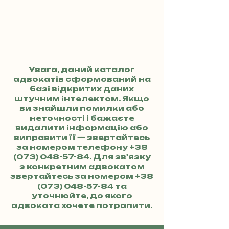
Увага, даний каталог
адвокатів сформований на
базі відкритих даних
штучним інтелектом. Якщо
ви знайшли помилки або
неточності і бажаєте
видалити інформацію або
виправити її — звертайтесь
за номером телефону
+38
(073) 048-57-84
. Для зв'язку
з конкретним адвокатом
звертайтесь за номером
+38
(073) 048-57-84
та
уточнюйте, до якого
адвоката хочете потрапити.