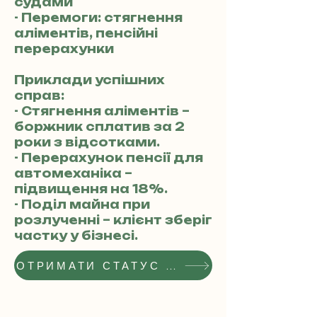
судами
- Перемоги: стягнення
аліментів, пенсійні
перерахунки
Приклади успішних
справ:
- Стягнення аліментів –
боржник сплатив за 2
роки з відсотками.
- Перерахунок пенсії для
автомеханіка –
підвищення на 18%.
- Поділ майна при
розлученні – клієнт зберіг
частку у бізнесі.
ОТРИМАТИ СТАТУС РЕКОМЕНДОВАНОГО АДВОКАТА