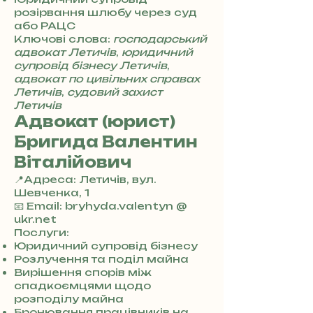
8
розірвання шлюбу через суд
5
або РАЦС
7
Ключові слова:
господарський
8
адвокат Летичів
,
юридичний
4
супровід бізнесу Летичів
,
адвокат по цивільних справах
Летичів
,
судовий захист
Летичів
Адвокат (юрист)
Бригида Валентин
Віталійович
📍Адреса: Летичів, вул.
Шевченка, 1
+
📧 Email: bryhyda.valentyn @
3
ukr.net
8
Послуги:
0
Юридичний супровід бізнесу
7
Розлучення та поділ майна
3
Вирішення спорів між
0
спадкоємцями щодо
4
розподілу майна
8
Бронювання працівників на