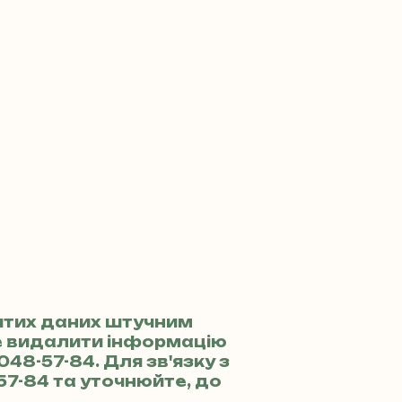
итих даних штучним
те видалити інформацію
 048-57-84
. Для зв'язку з
57-84
та уточнюйте, до