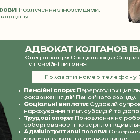
прави:
Розлучення з іноземцями,
 кордону.
АДВОКАТ КОЛГАНОВ І
Спеціалізація: Спеціалізація: Спор
та пенсійні питання
Показати номер телефону
Пенсійні спори:
Перерахунок цивільн
оскарження дій Пенсійного фонду.
Соціальні виплати:
Судовий супро
нарахування пільг, субсидій та допо
Трудові спори:
Поновлення на робот
заборгованості по зарплаті (цивільн
Адміністративні позови:
Оскаржен
місцевої влади та держустанов.