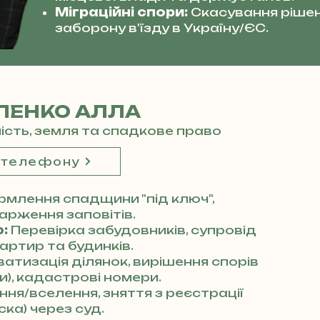
Міграційні спори:
Скасування рішен
заборону в'їзду в Україну/ЄС.
ЛЕНКО АЛЛА
мість, земля та спадкове право
 телефону
млення спадщини "під ключ",
арження заповітів.
:
Перевірка забудовників, супровід
артир та будинків.
атизація ділянок, вирішення спорів
), кадастрові номери.
ня/вселення, зняття з реєстрації
ка) через суд.