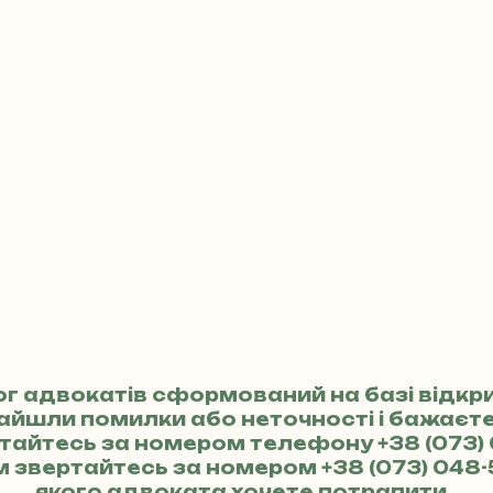
ог адвокатів сформований на базі відкр
найшли помилки або неточності і бажає
ертайтесь за номером телефону
+38 (073)
м звертайтесь за номером
+38 (073) 048-
якого адвоката хочете потрапити.