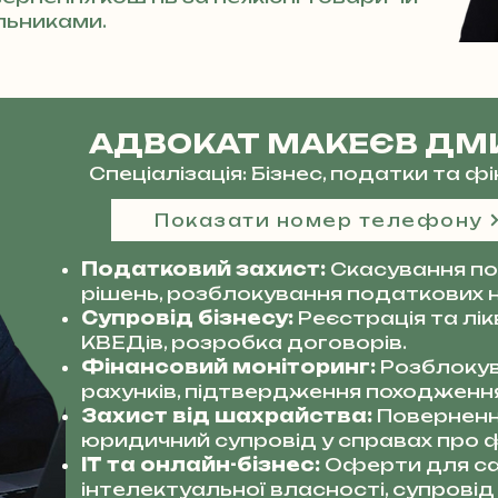
льниками.
АДВОКАТ МАКЕЄВ ДМ
Спеціалізація: Бізнес, податки та 
Показати номер телефону
Податковий захист:
Скасування по
рішень, розблокування податкових 
Супровід бізнесу:
Реєстрація та лі
КВЕДів, розробка договорів.
Фінансовий моніторинг:
Розблокув
рахунків, підтвердження походження
Захист від шахрайства:
Поверненн
юридичний супровід у справах про ф
IT та онлайн-бізнес:
Оферти для сай
інтелектуальної власності, супровід 