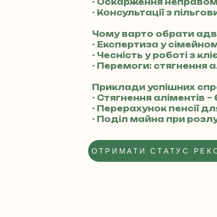
- Оскарження неправом
- Консультації з пільгов
Чому варто обрати ад
- Експертиза у сімейно
- Чесність у роботі з кл
- Перемоги: стягнення а
Приклади успішних спр
- Стягнення аліментів –
- Перерахунок пенсії д
- Поділ майна при розл
ОТРИМАТИ СТАТУС РЕК