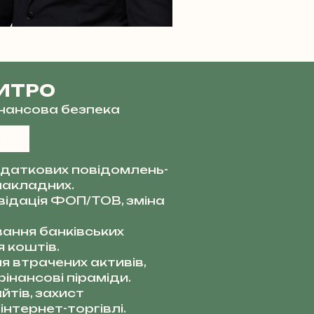
ИТРО
фінансова безпека
даткових повідомлень-
накладних.
квідація ФОП/ТОВ, зміна
ання банківських
 коштів.
я втрачених активів,
інансові піраміди.
тів, захист
інтернет-торгівлі.