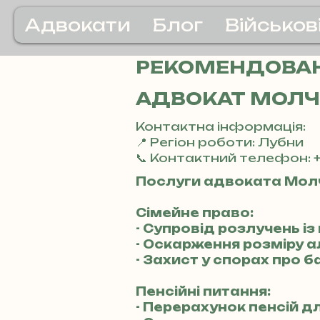
Адвокати
Блог
Військов
РЕКОМЕНДОВАН
АДВОКАТ МОЛЧ
Контактна інформація:
📍 Регіон роботи: Лубни
📞 Контактний телефон: +
Послуги адвоката Мол
Сімейне право:
- Супровід розлучень 
- Оскарження розміру а
- Захист у спорах про б
Пенсійні питання:
- Перерахунок пенсій дл