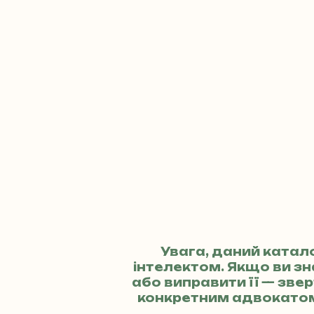
Увага, даний катал
інтелектом. Якщо ви з
або виправити її — зв
конкретним адвокато