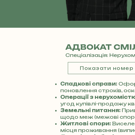
АДВОКАТ СМІ
Спеціалізація: Нерухо
Показати номер
Спадкові справи:
Офор
поновлення строків, оск
Операції з нерухомістю
угод купівлі-продажу кв
Земельні питання:
Прив
щодо меж (межові спори
Житлові спори:
Виселен
місця проживання (випис