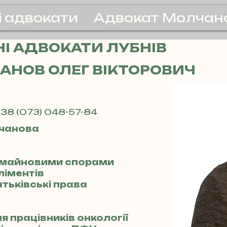
і адвокати
Адвокат Молчан
І АДВОКАТИ ЛУБНІВ
АНОВ ОЛЕГ ВІКТОРОВИЧ
38 (073) 048-57-84
чанова
із майновими спорами
ліментів
атьківські права
я працівників онкології