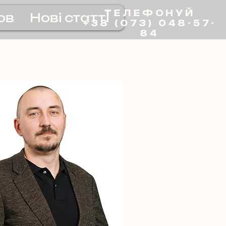
ТЕЛЕФОНУЙ
ов
Нові статті
+38 (073) 048-57-
84