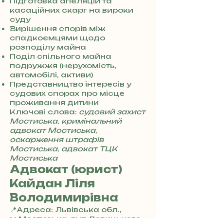
7
Підготовка апеляцій та
3
касаційних скарг на вироки
0
суду
4
Вирішення спорів між
8
спадкоємцями щодо
5
розподілу майна
7
Поділ спільного майна
8
подружжя (нерухомість,
4
автомобілі, активи)
Представництво інтересів у
судових спорах про місце
проживання дитини
Ключові слова:
судовий захист
Мостиська
,
кримінальний
адвокат Мостиська
,
оскарження штрафів
Мостиська
,
адвокат ТЦК
Мостиська
Адвокат (юрист)
Кайдан Ліля
Володимирівна
📍Адреса: Львівська обл.,