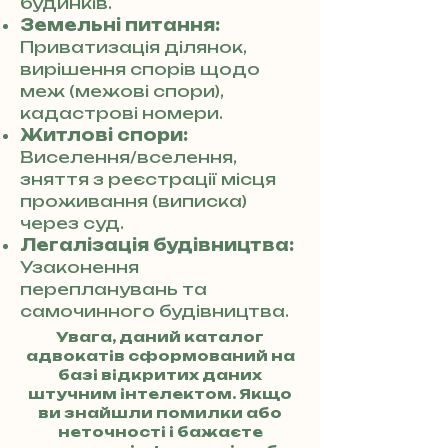
будинків.
Земельні питання:
Приватизація ділянок,
вирішення спорів щодо
меж (межові спори),
кадастрові номери.
Житлові спори:
Виселення/вселення,
зняття з реєстрації місця
проживання (виписка)
через суд.
Легалізація будівництва:
Узаконення
перепланувань та
самочинного будівництва.
Увага, даний каталог
адвокатів сформований на
базі відкритих даних
штучним інтелектом. Якщо
ви знайшли помилки або
неточності і бажаєте