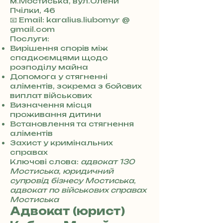
м.Мостиська, вул.Олени
Пчілки, 46
+
📧 Email: karalius.liubomyr @
3
gmail.com
8
Послуги:
0
Вирішення спорів між
7
спадкоємцями щодо
3
розподілу майна
0
Допомога у стягненні
4
аліментів, зокрема з бойових
8
виплат військових
5
Визначення місця
7
проживання дитини
8
Встановлення та стягнення
4
аліментів
Захист у кримінальних
справах
Ключові слова:
адвокат 130
Мостиська
,
юридичний
супровід бізнесу Мостиська
,
адвокат по військових справах
Мостиська
Адвокат (юрист)