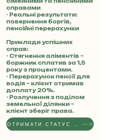
сімейними та пенсійними
справами
- Реальні результати:
повернення боргів,
пенсійні перерахунки
Приклади успішних
справ:
- Стягнення аліментів –
боржник сплатив за 1,5
року з процентами.
- Перерахунок пенсії для
водія – клієнт отримав
доплату 20%.
- Розлучення з поділом
земельної ділянки –
клієнт зберіг права.
ОТРИМАТИ СТАТУС РЕКОМЕНДОВАНОГО АДВОКАТА