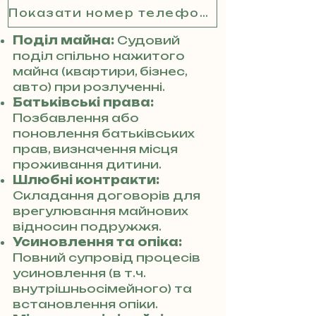
Показати номер телефону
Поділ майна:
Судовий
поділ спільно нажитого
майна (квартири, бізнес,
авто) при розлученні.
Батьківські права:
Позбавлення або
поновлення батьківських
прав, визначення місця
проживання дитини.
Шлюбні контракти:
Складання договорів для
врегулювання майнових
відносин подружжя.
Усиновлення та опіка:
Повний супровід процесів
усиновлення (в т.ч.
внутрішньосімейного) та
встановлення опіки.