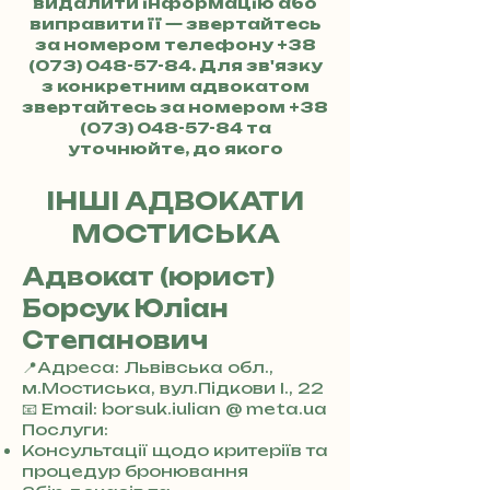
видалити інформацію або
виправити її — звертайтесь
за номером телефону
+38
(073) 048-57-84
. Для зв'язку
з конкретним адвокатом
звертайтесь за номером
+38
(073) 048-57-84
та
уточнюйте, до якого
адвоката хочете потрапити.
ІНШІ АДВОКАТИ
МОСТИСЬКА
Адвокат (юрист)
Борсук Юліан
Степанович
📍Адреса: Львівська обл.,
м.Мостиська, вул.Підкови І., 22
+
📧 Email: borsuk.iulian @ meta.ua
3
Послуги:
8
Консультації щодо критеріїв та
0
процедур бронювання