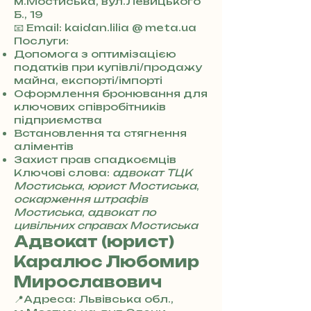
м.Мостиська, вул.Левицького
Б., 19
+
📧 Email: kaidan.lilia @ meta.ua
3
Послуги:
8
Допомога з оптимізацією
0
податків при купівлі/продажу
7
майна, експорті/імпорті
3
Оформлення бронювання для
0
ключових співробітників
4
підприємства
8
Встановлення та стягнення
5
аліментів
7
Захист прав спадкоємців
8
Ключові слова:
адвокат ТЦК
4
Мостиська
,
юрист Мостиська
,
оскарження штрафів
Мостиська
,
адвокат по
цивільних справах Мостиська
Адвокат (юрист)
Каралюс Любомир
Мирославович
📍Адреса: Львівська обл.,