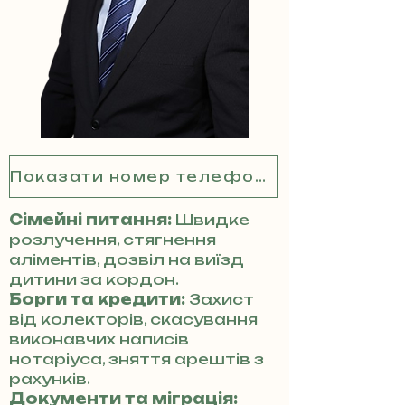
Показати номер телефону
Сімейні питання:
Швидке
розлучення, стягнення
аліментів, дозвіл на виїзд
дитини за кордон.
Борги та кредити:
Захист
від колекторів, скасування
виконавчих написів
нотаріуса, зняття арештів з
рахунків.
Документи та міграція: