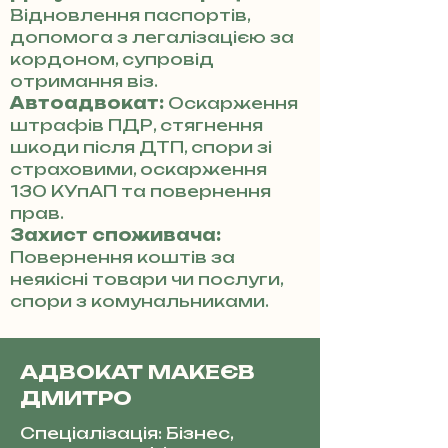
Відновлення паспортів,
допомога з легалізацією за
кордоном, супровід
отримання віз.
Автоадвокат:
Оскарження
штрафів ПДР, стягнення
шкоди після ДТП, спори зі
страховими, оскарження
130 КУпАП та повернення
прав.
Захист споживача:
Повернення коштів за
неякісні товари чи послуги,
спори з комунальниками.
АДВОКАТ МАКЕЄВ
ДМИТРО
Спеціалізація: Бізнес,