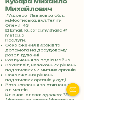
Кубара Михайло
Михайлович
📍Адреса: Львівська обл.,
м.Мостиська, вул.Теліги
Олени, 43
+
📧 Email: kubara.mykhailo @
3
meta.ua
8
Послуги:
0
Оскарження вироків та
7
допомога на досудовому
3
розслідуванні
0
Розлучення та поділ майна
4
Захист від незаконних рішень
8
податкових чи митних органів
5
Оскарження рішень
7
податкових органів у суді
8
Встановлення та стягнення
4
аліментів
Ключові слова:
адвокат 130
Мостиська
,
юрист Мостиська
,
судовий захист Мостиська
Адвокат (юрист)