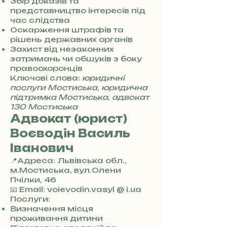
7
Збір доказів та
3
представництво інтересів під
0
час слідства
4
Оскарження штрафів та
8
рішень державних органів
5
Захист від незаконних
7
затримань чи обшуків з боку
8
правоохоронців
4
Ключові слова:
юридичні
послуги Мостиська
,
юридична
підтримка Мостиська
,
адвокат
130 Мостиська
Адвокат (юрист)
Воєводін Василь
Іванович
📍Адреса: Львівська обл.,
м.Мостиська, вул.Олени
Пчілки, 46
+
📧 Email: voievodin.vasyl @ i.ua
3
Послуги:
8
Визначення місця
0
проживання дитини