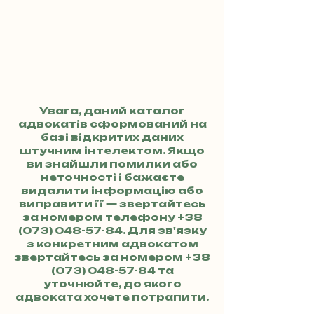
Увага, даний каталог
адвокатів сформований на
базі відкритих даних
штучним інтелектом. Якщо
ви знайшли помилки або
неточності і бажаєте
видалити інформацію або
виправити її — звертайтесь
за номером телефону
+38
(073) 048-57-84
. Для зв'язку
з конкретним адвокатом
звертайтесь за номером
+38
(073) 048-57-84
та
уточнюйте, до якого
адвоката хочете потрапити.