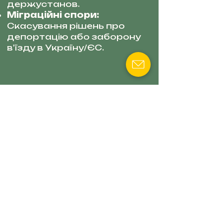
держустанов.
Міграційні спори:
Скасування рішень про
депортацію або заборону
в'їзду в Україну/ЄС.
АДВОКАТ СМІЛЕНКО
АЛЛА
Спеціалізація: Нерухомість,
земля та спадкове право