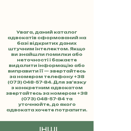
Увага, даний каталог
адвокатів сформований на
базі відкритих даних
штучним інтелектом. Якщо
ви знайшли помилки або
неточності і бажаєте
видалити інформацію або
виправити її — звертайтесь
за номером телефону
+38
(073) 048-57-84
. Для зв'язку
з конкретним адвокатом
звертайтесь за номером
+38
(073) 048-57-84
та
уточнюйте, до якого
адвоката хочете потрапити.
ІНШІ