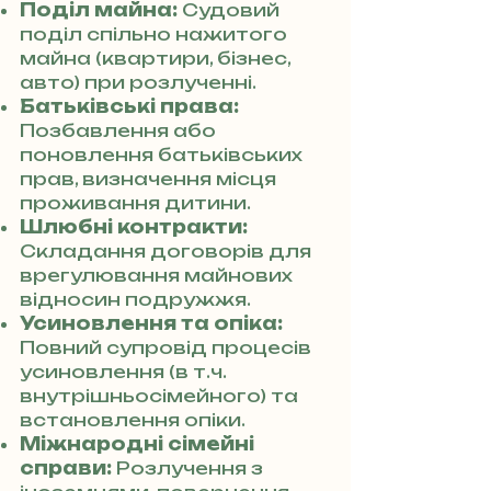
Поділ майна:
Судовий
поділ спільно нажитого
майна (квартири, бізнес,
авто) при розлученні.
Батьківські права:
Позбавлення або
поновлення батьківських
прав, визначення місця
проживання дитини.
Шлюбні контракти:
Складання договорів для
врегулювання майнових
відносин подружжя.
Усиновлення та опіка:
Повний супровід процесів
усиновлення (в т.ч.
внутрішньосімейного) та
встановлення опіки.
Міжнародні сімейні
справи:
Розлучення з