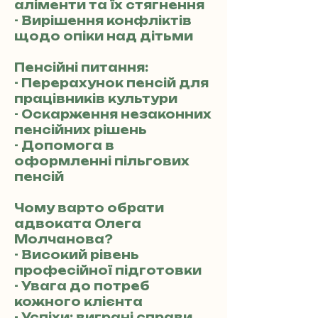
аліменти та їх стягнення
- Вирішення конфліктів
щодо опіки над дітьми
Пенсійні питання:
- Перерахунок пенсій для
працівників культури
- Оскарження незаконних
пенсійних рішень
- Допомога в
оформленні пільгових
пенсій
Чому варто обрати
адвоката Олега
Молчанова?
- Високий рівень
професійної підготовки
- Увага до потреб
кожного клієнта
- Успіхи: виграні справи