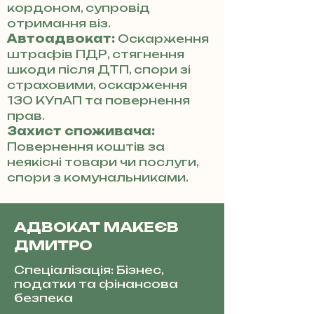
кордоном, супровід
отримання віз.
Автоадвокат:
Оскарження
штрафів ПДР, стягнення
шкоди після ДТП, спори зі
страховими, оскарження
130 КУпАП та повернення
прав.
Захист споживача:
Повернення коштів за
неякісні товари чи послуги,
спори з комунальниками.
АДВОКАТ МАКЕЄВ
ДМИТРО
Спеціалізація: Бізнес,
податки та фінансова
безпека