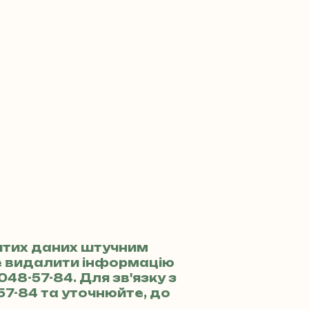
итих даних штучним
те видалити інформацію
 048-57-84
. Для зв'язку з
57-84
та уточнюйте, до