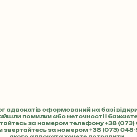
ог адвокатів сформований на базі відкр
найшли помилки або неточності і бажає
ертайтесь за номером телефону
+38 (073)
м звертайтесь за номером
+38 (073) 048-
якого адвоката хочете потрапити.