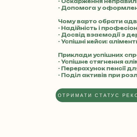
- Оскарження неправил
- Допомога у оформлен
Чому варто обрати ад
- Надійність і професіо
- Досвід взаємодії з 
- Успішні кейси: алімен
Приклади успішних спр
- Успішне стягнення алі
- Перерахунок пенсії дл
- Поділ активів при роз
ОТРИМАТИ СТАТУС РЕК