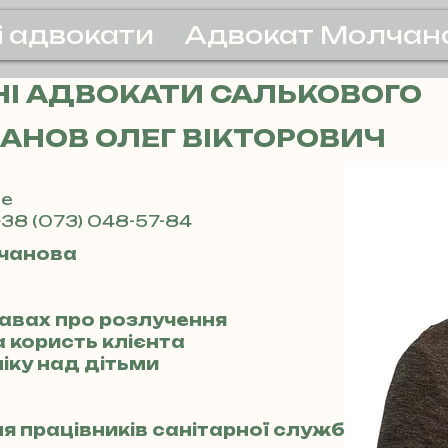
і адвокати
Адвокат Молчан
І АДВОКАТИ САЛЬКОВОГО
АНОВ ОЛЕГ ВІКТОРОВИЧ
ве
38 (073) 048-57-84
чанова
равах про розлучення
а користь клієнта
піку над дітьми
ля працівників санітарної служби