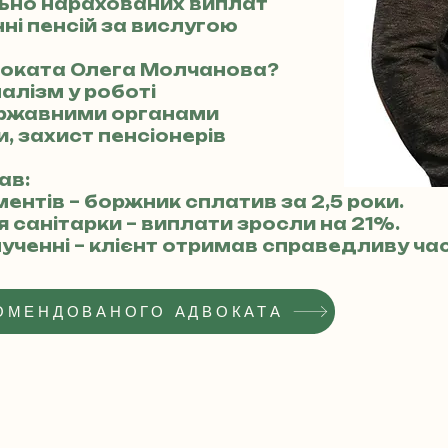
ьно нарахованих виплат
ні пенсій за вислугою
воката Олега Молчанова?
налізм у роботі
державними органами
ти, захист пенсіонерів
ав:
ментів – боржник сплатив за 2,5 роки.
я санітарки – виплати зросли на 21%.
лученні – клієнт отримав справедливу ча
ОМЕНДОВАНОГО АДВОКАТА