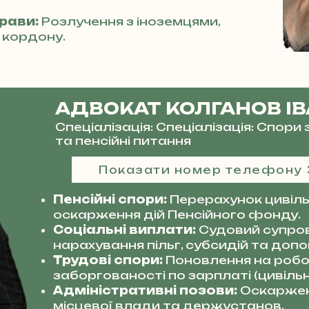
прави:
Розлучення з іноземцями,
 кордону.
АДВОКАТ КОЛГАНОВ І
Спеціалізація: Спеціалізація: Спор
та пенсійні питання
Показати номер телефону
Пенсійні спори:
Перерахунок цивільн
оскарження дій Пенсійного фонду.
Соціальні виплати:
Судовий супро
нарахування пільг, субсидій та допо
Трудові спори:
Поновлення на робот
заборгованості по зарплаті (цивільн
Адміністративні позови:
Оскаржен
місцевої влади та держустанов.