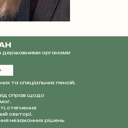
ВАН
и з державними органами
их та спеціальних пенсій,
від справ щодо
мог.
і, стягнення
ий сектор).
ня незаконних рішень