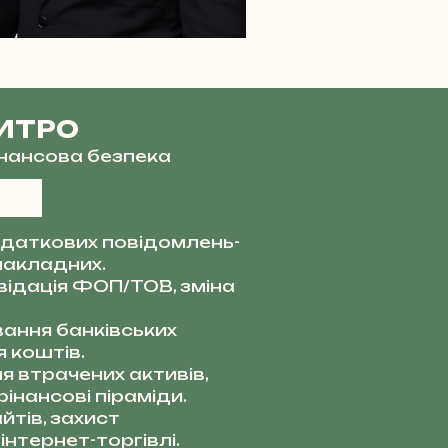
ИТРО
фінансова безпека
даткових повідомлень-
накладних.
квідація ФОП/ТОВ, зміна
ання банківських
 коштів.
я втрачених активів,
інансові піраміди.
тів, захист
інтернет-торгівлі.