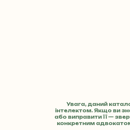
Увага, даний катал
інтелектом. Якщо ви з
або виправити її — зв
конкретним адвокато