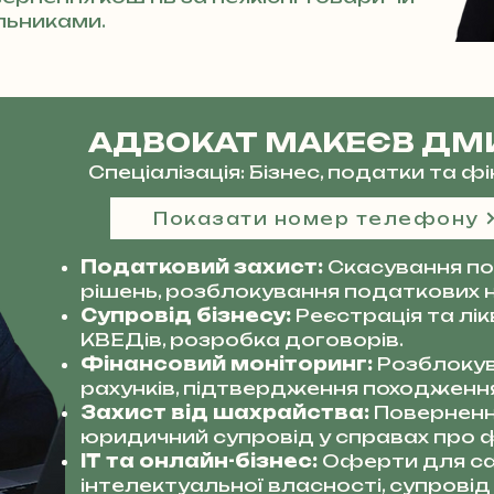
льниками.
АДВОКАТ МАКЕЄВ ДМ
Спеціалізація: Бізнес, податки та 
Показати номер телефону
Податковий захист:
Скасування по
рішень, розблокування податкових 
Супровід бізнесу:
Реєстрація та лі
КВЕДів, розробка договорів.
Фінансовий моніторинг:
Розблокув
рахунків, підтвердження походження
Захист від шахрайства:
Поверненн
юридичний супровід у справах про ф
IT та онлайн-бізнес:
Оферти для сай
інтелектуальної власності, супровід 