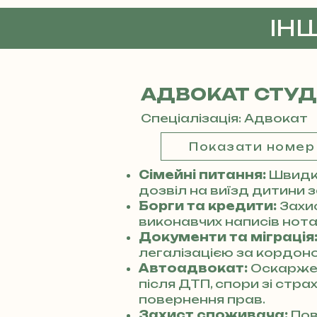
ІН
АДВОКАТ СТУ
Спеціалізація: Адвокат
Показати номер
Сімейні питання:
Швидке
дозвіл на виїзд дитини 
Борги та кредити:
Захи
виконавчих написів нотар
Документи та міграція
легалізацією за кордоно
Автоадвокат:
Оскарже
після ДТП, спори зі стр
повернення прав.
Захист споживача:
Пов