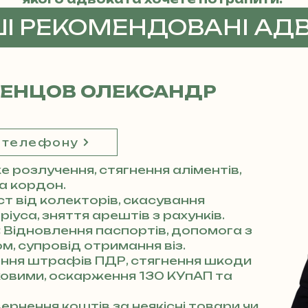
ШІ РЕКОМЕНДОВАНІ АД
ДЕНЦОВ ОЛЕКСАНДР
 телефону
 розлучення, стягнення аліментів,
за кордон.
ст від колекторів, скасування
іуса, зняття арештів з рахунків.
:
Відновлення паспортів, допомога з
м, супровід отримання віз.
ння штрафів ПДР, стягнення шкоди
аховими, оскарження 130 КУпАП та
ернення коштів за неякісні товари чи