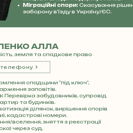
Міграційні спори:
Скасування рішен
заборону в'їзду в Україну/ЄС.
ЛЕНКО АЛЛА
мість, земля та спадкове право
 телефону
млення спадщини "під ключ",
арження заповітів.
:
Перевірка забудовників, супровід
артир та будинків.
атизація ділянок, вирішення спорів
), кадастрові номери.
ня/вселення, зняття з реєстрації
ка) через суд.