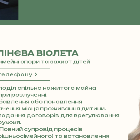
ІНЄВА ВІОЛЕТА
сімейні спори та захист дітей
 телефону
поділ спільно нажитого майна
 при розлученні.
бавлення або поновлення
начення місця проживання дитини.
ладання договорів для врегулювання
ружжя.
Повний супровід процесів
трішньосімейного) та встановлення