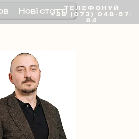
ТЕЛЕФОНУЙ
ов
Нові статті
+38 (073) 048-57-
84