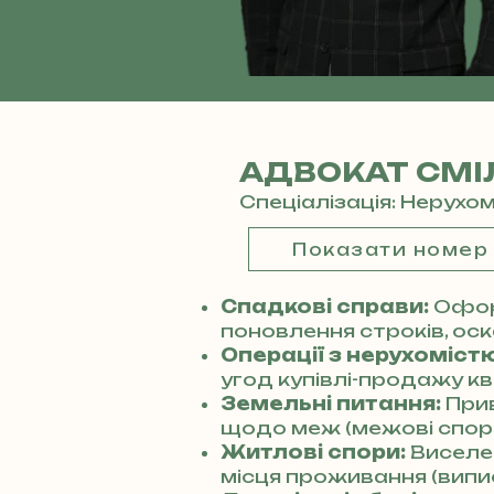
АДВОКАТ СМІ
Спеціалізація: Нерухо
Показати номер
Спадкові справи:
Офор
поновлення строків, оск
Операції з нерухомістю
угод купівлі-продажу кв
Земельні питання:
Прив
щодо меж (межові спори
Житлові спори:
Виселен
місця проживання (випис