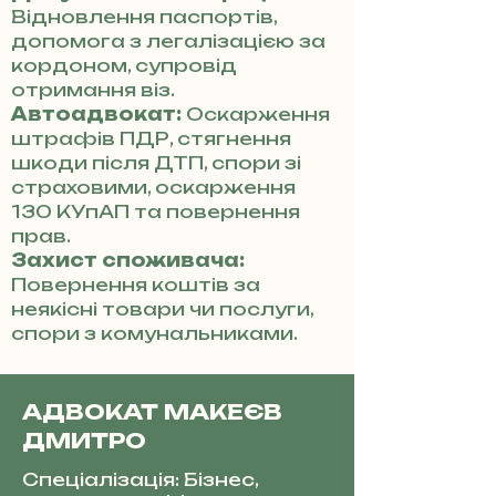
Відновлення паспортів,
допомога з легалізацією за
кордоном, супровід
отримання віз.
Автоадвокат:
Оскарження
штрафів ПДР, стягнення
шкоди після ДТП, спори зі
страховими, оскарження
130 КУпАП та повернення
прав.
Захист споживача:
Повернення коштів за
неякісні товари чи послуги,
спори з комунальниками.
АДВОКАТ МАКЕЄВ
ДМИТРО
Спеціалізація: Бізнес,