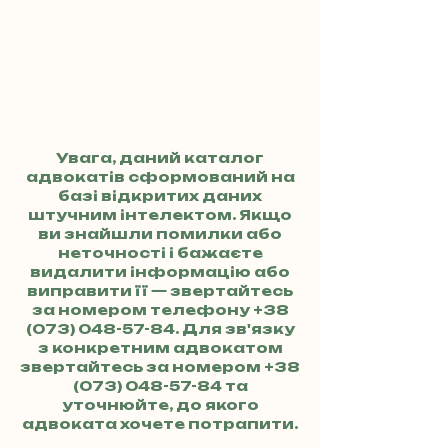
Увага, даний каталог
адвокатів сформований на
базі відкритих даних
штучним інтелектом. Якщо
ви знайшли помилки або
неточності і бажаєте
видалити інформацію або
виправити її — звертайтесь
за номером телефону
+38
(073) 048-57-84
. Для зв'язку
з конкретним адвокатом
звертайтесь за номером
+38
(073) 048-57-84
та
уточнюйте, до якого
адвоката хочете потрапити.