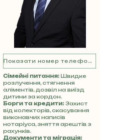
Показати номер телефону
Сімейні питання:
Швидке
розлучення, стягнення
аліментів, дозвіл на виїзд
дитини за кордон.
Борги та кредити:
Захист
від колекторів, скасування
виконавчих написів
нотаріуса, зняття арештів з
рахунків.
Документи та міграція: