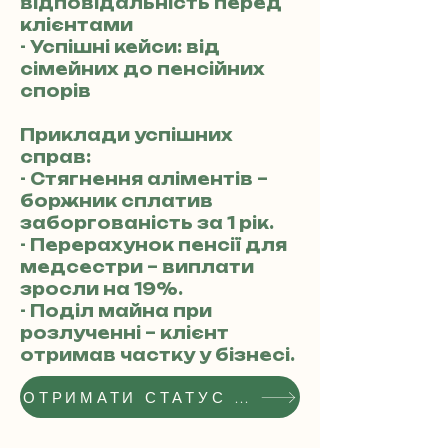
відповідальність перед
клієнтами
- Успішні кейси: від
сімейних до пенсійних
спорів
Приклади успішних
справ:
- Стягнення аліментів –
боржник сплатив
заборгованість за 1 рік.
- Перерахунок пенсії для
медсестри – виплати
зросли на 19%.
- Поділ майна при
розлученні – клієнт
отримав частку у бізнесі.
ОТРИМАТИ СТАТУС РЕКОМЕНДОВАНОГО АДВОКАТА