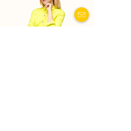
Показати номер телефону
Спадкові справи:
Оформлення спадщини
"під ключ", поновлення
строків, оскарження
заповітів.
Операції з нерухомістю:
Перевірка забудовників,
супровід угод купівлі-
продажу квартир та