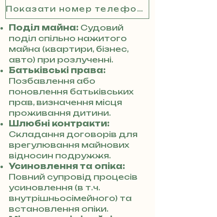
Показати номер телефону
Поділ майна:
Судовий
поділ спільно нажитого
майна (квартири, бізнес,
авто) при розлученні.
Батьківські права:
Позбавлення або
поновлення батьківських
прав, визначення місця
проживання дитини.
Шлюбні контракти:
Складання договорів для
врегулювання майнових
відносин подружжя.
Усиновлення та опіка:
Повний супровід процесів
усиновлення (в т.ч.
внутрішньосімейного) та
встановлення опіки.