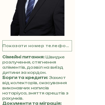
Показати номер телефону
Сімейні питання:
Швидке
розлучення, стягнення
аліментів, дозвіл на виїзд
дитини за кордон.
Борги та кредити:
Захист
від колекторів, скасування
виконавчих написів
нотаріуса, зняття арештів з
рахунків.
Документи та міграція: