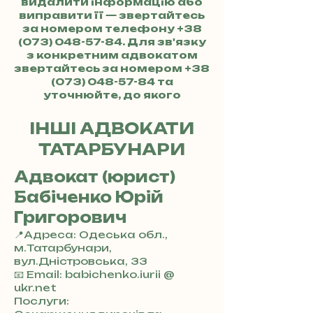
видалити інформацію або
виправити її — звертайтесь
за номером телефону
+38
(073) 048-57-84
. Для зв'язку
з конкретним адвокатом
звертайтесь за номером
+38
(073) 048-57-84
та
уточнюйте, до якого
адвоката хочете потрапити.
ІНШІ АДВОКАТИ
ТАТАРБУНАРИ
Адвокат (юрист)
Бабіченко Юрій
Григорович
📍Адреса: Одеська обл.,
м.Татарбунари,
вул.Дністровська, 33
+
📧 Email: babichenko.iurii @
3
ukr.net
8
Послуги: