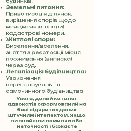
будинків.
Земельні питання:
Приватизація ділянок,
вирішення спорів щодо
меж (межові спори),
кадастрові номери.
Житлові спори:
Виселення/вселення,
зняття з реєстрації місця
проживання (виписка)
через суд.
Легалізація будівництва:
Узаконення
перепланувань та
самочинного будівництва.
Увага, даний каталог
адвокатів сформований на
базі відкритих даних
штучним інтелектом. Якщо
ви знайшли помилки або
неточності і бажаєте