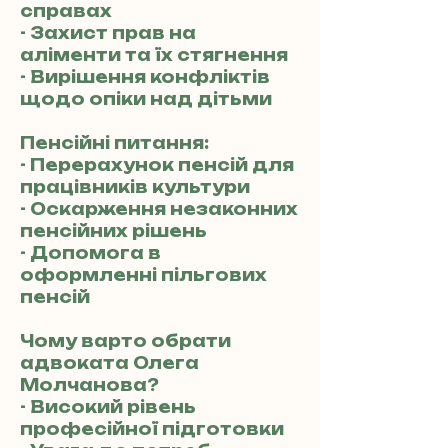
справах
- Захист прав на
аліменти та їх стягнення
- Вирішення конфліктів
щодо опіки над дітьми
Пенсійні питання:
- Перерахунок пенсій для
працівників культури
- Оскарження незаконних
пенсійних рішень
- Допомога в
оформленні пільгових
пенсій
Чому варто обрати
адвоката Олега
Молчанова?
- Високий рівень
професійної підготовки