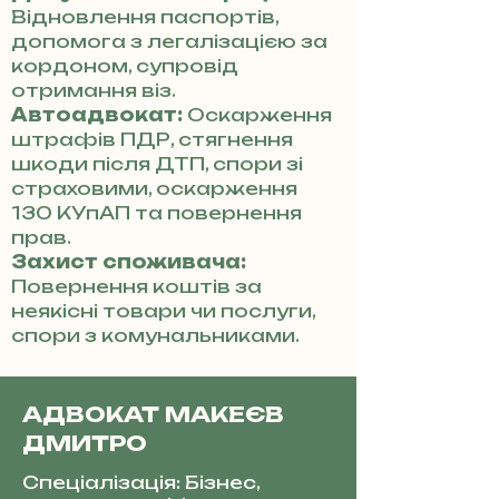
Відновлення паспортів,
допомога з легалізацією за
кордоном, супровід
отримання віз.
Автоадвокат:
Оскарження
штрафів ПДР, стягнення
шкоди після ДТП, спори зі
страховими, оскарження
130 КУпАП та повернення
прав.
Захист споживача:
Повернення коштів за
неякісні товари чи послуги,
спори з комунальниками.
АДВОКАТ МАКЕЄВ
ДМИТРО
Спеціалізація: Бізнес,