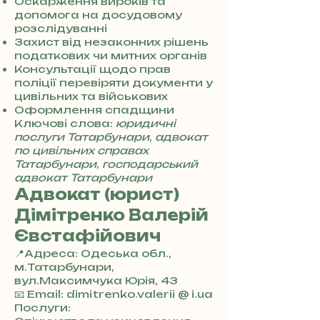
0
Оскарження вироків та
7
допомога на досудовому
3
розслідуванні
0
Захист від незаконних рішень
4
податкових чи митних органів
8
Консультації щодо прав
5
поліції перевіряти документи у
7
цивільних та військових
8
Оформлення спадщини
4
Ключові слова:
юридичні
послуги Татарбунари
,
адвокат
по цивільних справах
Татарбунари
,
господарський
адвокат Татарбунари
Адвокат (юрист)
Дімітренко Валерій
Євстафійович
📍Адреса: Одеська обл.,
м.Татарбунари,
вул.Максимчука Юрія, 43
+
📧 Email: dimitrenko.valerii @ i.ua
3
Послуги: