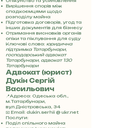
8
Опікунство та усиновлення
0
Вирішення спорів між
7
спадкоємцями щодо
3
розподілу майна
0
Підготовка договорів, угод та
4
інших документів для бізнесу
8
Отримання висновків органів
5
опіки та піклування для суду
7
Ключові слова:
юридична
8
підтримка Татарбунари
,
4
господарський адвокат
Татарбунари
,
адвокат 130
Татарбунари
Адвокат (юрист)
Дукін Сергій
Васильович
📍Адреса: Одеська обл.,
м.Татарбунари,
вул.Дністровська, 34
+
📧 Email: dukin.serhii @ ukr.net
3
Послуги:
8
Поділ спільного майна