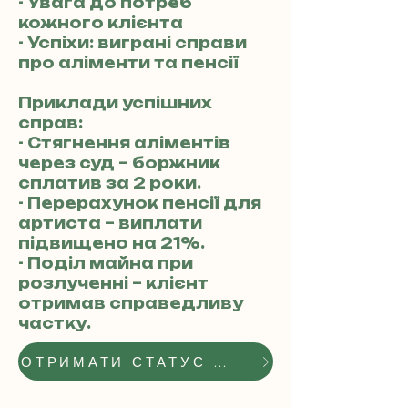
- Увага до потреб
кожного клієнта
- Успіхи: виграні справи
про аліменти та пенсії
Приклади успішних
справ:
- Стягнення аліментів
через суд – боржник
сплатив за 2 роки.
- Перерахунок пенсії для
артиста – виплати
підвищено на 21%.
- Поділ майна при
розлученні – клієнт
отримав справедливу
частку.
ОТРИМАТИ СТАТУС РЕКОМЕНДОВАНОГО АДВОКАТА