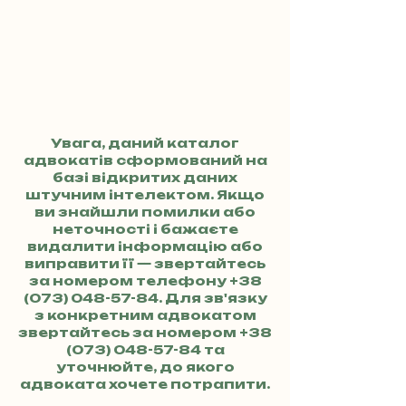
Увага, даний каталог
адвокатів сформований на
базі відкритих даних
штучним інтелектом. Якщо
ви знайшли помилки або
неточності і бажаєте
видалити інформацію або
виправити її — звертайтесь
за номером телефону
+38
(073) 048-57-84
. Для зв'язку
з конкретним адвокатом
звертайтесь за номером
+38
(073) 048-57-84
та
уточнюйте, до якого
адвоката хочете потрапити.