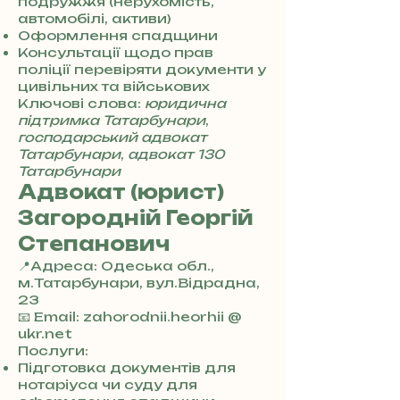
0
подружжя (нерухомість,
7
автомобілі, активи)
3
Оформлення спадщини
0
Консультації щодо прав
4
поліції перевіряти документи у
8
цивільних та військових
5
Ключові слова:
юридична
7
підтримка Татарбунари
,
8
господарський адвокат
4
Татарбунари
,
адвокат 130
Татарбунари
Адвокат (юрист)
Загородній Георгій
Степанович
📍Адреса: Одеська обл.,
м.Татарбунари, вул.Відрадна,
23
+
📧 Email: zahorodnii.heorhii @
3
ukr.net
8
Послуги:
0
Підготовка документів для
7
нотаріуса чи суду для