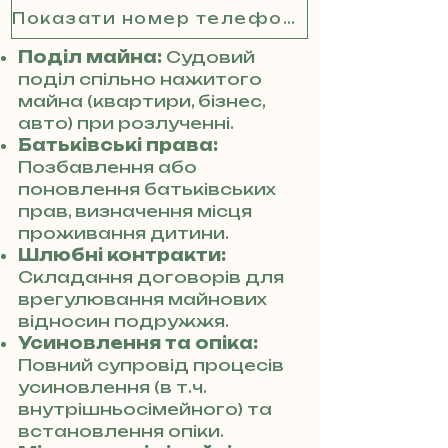
Показати номер телефону
Поділ майна:
Судовий
поділ спільно нажитого
майна (квартири, бізнес,
авто) при розлученні.
Батьківські права:
Позбавлення або
поновлення батьківських
прав, визначення місця
проживання дитини.
Шлюбні контракти:
Складання договорів для
врегулювання майнових
відносин подружжя.
Усиновлення та опіка:
Повний супровід процесів
усиновлення (в т.ч.
внутрішньосімейного) та
встановлення опіки.