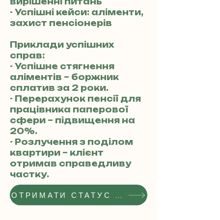
вирішенні питань
- Успішні кейси: аліменти,
захист пенсіонерів
Приклади успішних
справ:
- Успішне стягнення
аліментів – боржник
сплатив за 2 роки.
- Перерахунок пенсії для
працівника паперової
сфери – підвищення на
20%.
- Розлучення з поділом
квартири – клієнт
отримав справедливу
частку.
ОТРИМАТИ СТАТУС РЕКОМЕНДОВАНОГО АДВОКАТА