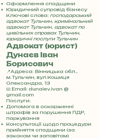
8
Оформлення спадщини
5
Юридичний супровід бізнесу
7
Ключові слова:
господарський
8
адвокат Тульчин
,
кримінальний
4
адвокат Тульчин
,
адвокат по
цивільних справах Тульчин
,
юридичні послуги Тульчин
Адвокат (юрист)
Дунаєв Іван
Борисович
📍Адреса: Вінницька обл.,
м.Тульчин, вул.Кошиця
Олександра, 13
+
📧 Email: dunaiev.ivan @
3
gmail.com
8
Послуги:
0
Допомога в оскарженні
7
штрафів за порушення ПДР,
3
паркування
0
Консультації щодо процедури
4
прийняття спадщини (за
8
законом чи заповітом)