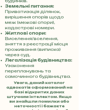
будинків.
Земельні питання:
Приватизація ділянок,
вирішення спорів щодо
меж (межові спори),
кадастрові номери.
Житлові спори:
Виселення/вселення,
зняття з реєстрації місця
проживання (виписка)
через суд.
Легалізація будівництва:
Узаконення
перепланувань та
самочинного будівництва.
Увага, даний каталог
адвокатів сформований на
базі відкритих даних
штучним інтелектом. Якщо
ви знайшли помилки або
неточності і бажаєте