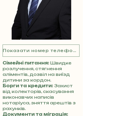
Показати номер телефону
Сімейні питання:
Швидке
розлучення, стягнення
аліментів, дозвіл на виїзд
дитини за кордон.
Борги та кредити:
Захист
від колекторів, скасування
виконавчих написів
нотаріуса, зняття арештів з
рахунків.
Документи та міграція: