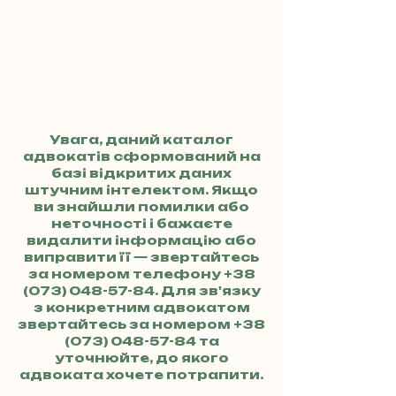
Увага, даний каталог
адвокатів сформований на
базі відкритих даних
штучним інтелектом. Якщо
ви знайшли помилки або
неточності і бажаєте
видалити інформацію або
виправити її — звертайтесь
за номером телефону
+38
(073) 048-57-84
. Для зв'язку
з конкретним адвокатом
звертайтесь за номером
+38
(073) 048-57-84
та
уточнюйте, до якого
адвоката хочете потрапити.