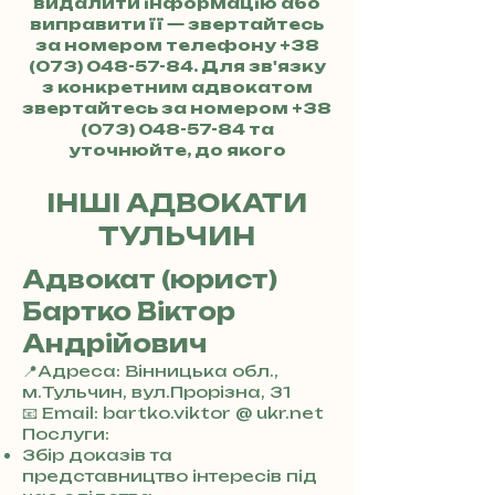
видалити інформацію або
виправити її — звертайтесь
за номером телефону
+38
(073) 048-57-84
. Для зв'язку
з конкретним адвокатом
звертайтесь за номером
+38
(073) 048-57-84
та
уточнюйте, до якого
адвоката хочете потрапити.
ІНШІ АДВОКАТИ
ТУЛЬЧИН
Адвокат (юрист)
Бартко Віктор
Андрійович
📍Адреса: Вінницька обл.,
м.Тульчин, вул.Прорізна, 31
+
📧 Email: bartko.viktor @ ukr.net
3
Послуги:
8
Збір доказів та
0
представництво інтересів під