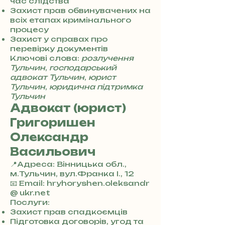
7
час слідства
3
Захист прав обвинувачених на
0
всіх етапах кримінального
4
процесу
8
Захист у справах про
5
перевірку документів
7
Ключові слова:
розлучення
8
Тульчин
,
господарський
4
адвокат Тульчин
,
юрист
Тульчин
,
юридична підтримка
Тульчин
Адвокат (юрист)
Григоришен
Олександр
Васильович
📍Адреса: Вінницька обл.,
м.Тульчин, вул.Франка І., 12
+
📧 Email: hryhoryshen.oleksandr
3
@ ukr.net
8
Послуги:
0
Захист прав спадкоємців
7
Підготовка договорів, угод та