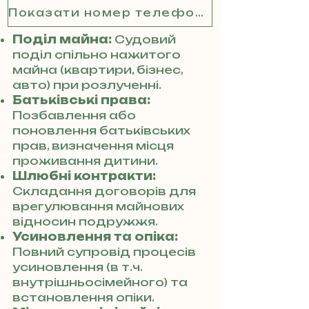
Показати номер телефону
Поділ майна:
Судовий
поділ спільно нажитого
майна (квартири, бізнес,
авто) при розлученні.
Батьківські права:
Позбавлення або
поновлення батьківських
прав, визначення місця
проживання дитини.
Шлюбні контракти:
Складання договорів для
врегулювання майнових
відносин подружжя.
Усиновлення та опіка:
Повний супровід процесів
усиновлення (в т.ч.
внутрішньосімейного) та
встановлення опіки.