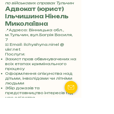
8
по військових справах Тульчин
4
Адвокат (юрист)
Ільчишина Нінель
Миколаївна
📍Адреса: Вінницька обл.,
м.Тульчин, вул.Багрія Василя,
7
+
📧 Email: ilchyshyna.ninel @
3
ukr.net
8
Послуги:
0
Захист прав обвинувачених на
7
всіх етапах кримінального
3
процесу
0
Оформлення опікунства над
4
дітьми, інвалідами чи літніми
8
людьми
5
Збір доказів та
7
представництво інтересів під
8
час слідства
4
Встановлення та стягнення
аліментів
Ключові слова:
адвокат 130