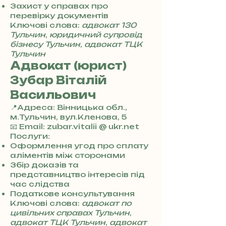
5
Захист у справах про
7
перевірку документів
8
Ключові слова:
адвокат 130
4
Тульчин
,
юридичний супровід
бізнесу Тульчин
,
адвокат ТЦК
Тульчин
Адвокат (юрист)
Зубар Віталій
Васильович
📍Адреса: Вінницька обл.,
м.Тульчин, вул.Кленова, 5
+
📧 Email: zubar.vitalii @ ukr.net
3
Послуги:
8
Оформлення угод про сплату
0
аліментів між сторонами
7
Збір доказів та
3
представництво інтересів під
0
час слідства
4
Податкове консультування
8
Ключові слова:
адвокат по
5
цивільних справах Тульчин
,
7
адвокат ТЦК Тульчин
,
адвокат