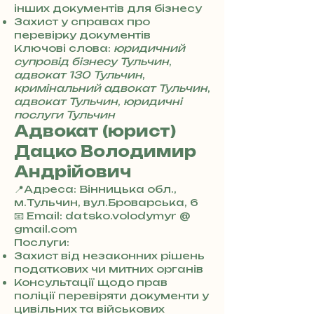
3
інших документів для бізнесу
0
Захист у справах про
4
перевірку документів
8
Ключові слова:
юридичний
5
супровід бізнесу Тульчин
,
7
адвокат 130 Тульчин
,
8
кримінальний адвокат Тульчин
,
4
адвокат Тульчин
,
юридичні
послуги Тульчин
Адвокат (юрист)
Дацко Володимир
Андрійович
📍Адреса: Вінницька обл.,
м.Тульчин, вул.Броварська, 6
+
📧 Email: datsko.volodymyr @
3
gmail.com
8
Послуги:
0
Захист від незаконних рішень
7
податкових чи митних органів
3
Консультації щодо прав
0
поліції перевіряти документи у
4
цивільних та військових