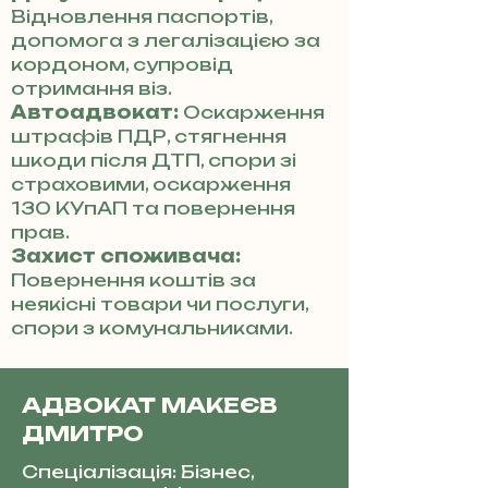
Відновлення паспортів,
допомога з легалізацією за
кордоном, супровід
отримання віз.
Автоадвокат:
Оскарження
штрафів ПДР, стягнення
шкоди після ДТП, спори зі
страховими, оскарження
130 КУпАП та повернення
прав.
Захист споживача:
Повернення коштів за
неякісні товари чи послуги,
спори з комунальниками.
АДВОКАТ МАКЕЄВ
ДМИТРО
Спеціалізація: Бізнес,