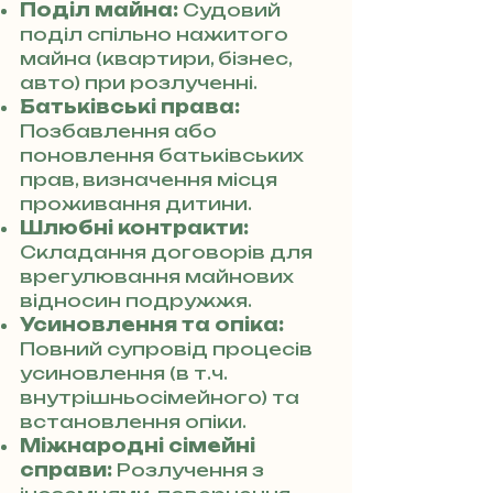
Поділ майна:
Судовий
поділ спільно нажитого
майна (квартири, бізнес,
авто) при розлученні.
Батьківські права:
Позбавлення або
поновлення батьківських
прав, визначення місця
проживання дитини.
Шлюбні контракти:
Складання договорів для
врегулювання майнових
відносин подружжя.
Усиновлення та опіка:
Повний супровід процесів
усиновлення (в т.ч.
внутрішньосімейного) та
встановлення опіки.
Міжнародні сімейні
справи:
Розлучення з