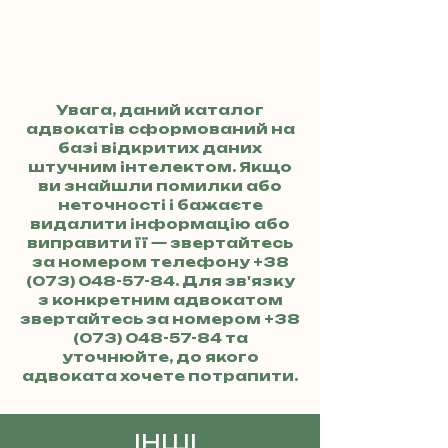
Увага, даний каталог
адвокатів сформований на
базі відкритих даних
штучним інтелектом. Якщо
ви знайшли помилки або
неточності і бажаєте
видалити інформацію або
виправити її — звертайтесь
за номером телефону
+38
(073) 048-57-84
. Для зв'язку
з конкретним адвокатом
звертайтесь за номером
+38
(073) 048-57-84
та
уточнюйте, до якого
адвоката хочете потрапити.
ІНШІ