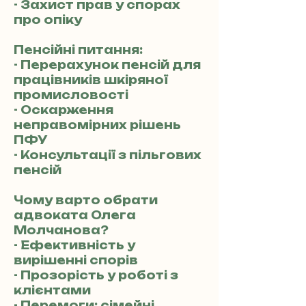
- Захист прав у спорах
про опіку
Пенсійні питання:
- Перерахунок пенсій для
працівників шкіряної
промисловості
- Оскарження
неправомірних рішень
ПФУ
- Консультації з пільгових
пенсій
Чому варто обрати
адвоката Олега
Молчанова?
- Ефективність у
вирішенні спорів
- Прозорість у роботі з
клієнтами
- Перемоги: сімейні