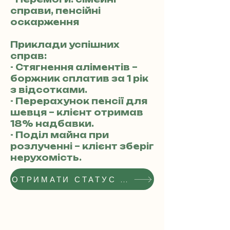
справи, пенсійні
оскарження
Приклади успішних
справ:
- Стягнення аліментів –
боржник сплатив за 1 рік
з відсотками.
- Перерахунок пенсії для
шевця – клієнт отримав
18% надбавки.
- Поділ майна при
розлученні – клієнт зберіг
нерухомість.
ОТРИМАТИ СТАТУС РЕКОМЕНДОВАНОГО АДВОКАТА