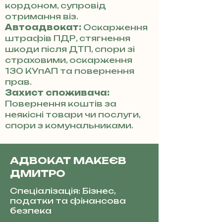
кордоном, супровід
отримання віз.
Автоадвокат:
Оскарження
штрафів ПДР, стягнення
шкоди після ДТП, спори зі
страховими, оскарження
130 КУпАП та повернення
прав.
Захист споживача:
Повернення коштів за
неякісні товари чи послуги,
спори з комунальниками.
АДВОКАТ МАКЕЄВ
ДМИТРО
Спеціалізація: Бізнес,
податки та фінансова
безпека