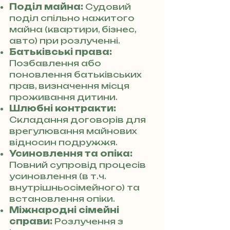
Поділ майна:
Судовий
поділ спільно нажитого
майна (квартири, бізнес,
авто) при розлученні.
Батьківські права:
Позбавлення або
поновлення батьківських
прав, визначення місця
проживання дитини.
Шлюбні контракти:
Складання договорів для
врегулювання майнових
відносин подружжя.
Усиновлення та опіка:
Повний супровід процесів
усиновлення (в т.ч.
внутрішньосімейного) та
встановлення опіки.
Міжнародні сімейні
справи:
Розлучення з