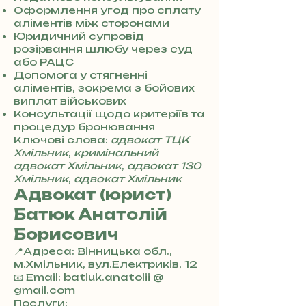
7
Оформлення угод про сплату
3
аліментів між сторонами
0
Юридичний супровід
4
розірвання шлюбу через суд
8
або РАЦС
5
Допомога у стягненні
7
аліментів, зокрема з бойових
8
виплат військових
4
Консультації щодо критеріїв та
процедур бронювання
Ключові слова:
адвокат ТЦК
Хмільник
,
кримінальний
адвокат Хмільник
,
адвокат 130
Хмільник
,
адвокат Хмільник
Адвокат (юрист)
Батюк Анатолій
Борисович
📍Адреса: Вінницька обл.,
м.Хмільник, вул.Електриків, 12
+
📧 Email: batiuk.anatolii @
3
gmail.com
8
Послуги: