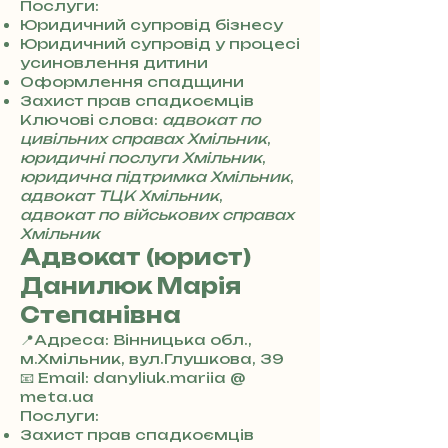
8
Послуги:
0
Юридичний супровід бізнесу
7
Юридичний супровід у процесі
3
усиновлення дитини
0
Оформлення спадщини
4
Захист прав спадкоємців
8
Ключові слова:
адвокат по
5
цивільних справах Хмільник
,
7
юридичні послуги Хмільник
,
8
юридична підтримка Хмільник
,
4
адвокат ТЦК Хмільник
,
адвокат по військових справах
Хмільник
Адвокат (юрист)
Данилюк Марія
Степанівна
📍Адреса: Вінницька обл.,
м.Хмільник, вул.Глушкова, 39
+
📧 Email: danyliuk.mariia @
3
meta.ua
8
Послуги:
0
Захист прав спадкоємців