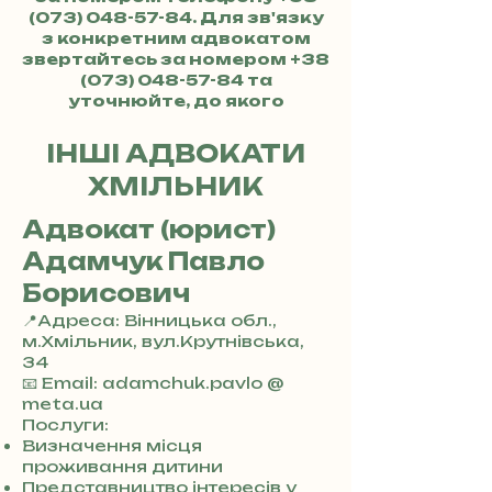
(073) 048-57-84
. Для зв'язку
з конкретним адвокатом
звертайтесь за номером
+38
(073) 048-57-84
та
уточнюйте, до якого
адвоката хочете потрапити.
ІНШІ АДВОКАТИ
ХМІЛЬНИК
Адвокат (юрист)
Адамчук Павло
Борисович
📍Адреса: Вінницька обл.,
м.Хмільник, вул.Крутнівська,
34
+
📧 Email: adamchuk.pavlo @
3
meta.ua
8
Послуги:
0
Визначення місця
7
проживання дитини
3
Представництво інтересів у