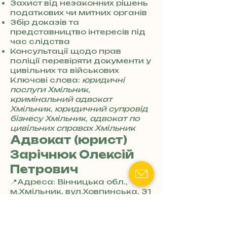
7
Захист від незаконних рішень
3
податкових чи митних органів
0
Збір доказів та
4
представництво інтересів під
8
час слідства
5
Консультації щодо прав
7
поліції перевіряти документи у
8
цивільних та військових
4
Ключові слова:
юридичні
послуги Хмільник
,
кримінальний адвокат
Хмільник
,
юридичний супровід
бізнесу Хмільник
,
адвокат по
цивільних справах Хмільник
Адвокат (юрист)
Зарічнюк Олексій
Петрович
📍Адреса: Вінницька обл.,
м.Хмільник, вул.Ховпинська, 31
+
📧 Email: zarichniuk.oleksii @
3
gmail.com
8
Послуги: