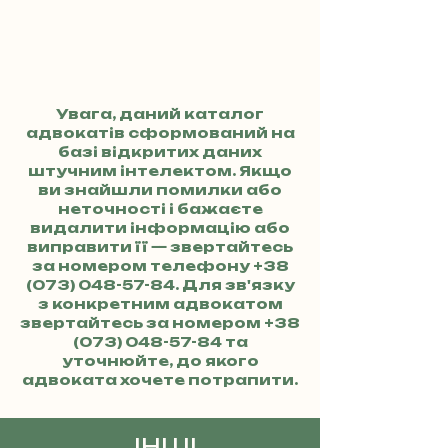
Увага, даний каталог
адвокатів сформований на
базі відкритих даних
штучним інтелектом. Якщо
ви знайшли помилки або
неточності і бажаєте
видалити інформацію або
виправити її — звертайтесь
за номером телефону
+38
(073) 048-57-84
. Для зв'язку
з конкретним адвокатом
звертайтесь за номером
+38
(073) 048-57-84
та
уточнюйте, до якого
адвоката хочете потрапити.
ІНШІ