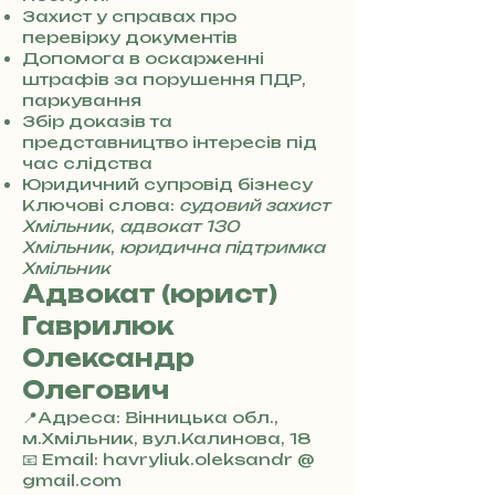
0
Захист у справах про
7
перевірку документів
3
Допомога в оскарженні
0
штрафів за порушення ПДР,
4
паркування
8
Збір доказів та
5
представництво інтересів під
7
час слідства
8
Юридичний супровід бізнесу
4
Ключові слова:
судовий захист
Хмільник
,
адвокат 130
Хмільник
,
юридична підтримка
Хмільник
Адвокат (юрист)
Гаврилюк
Олександр
Олегович
📍Адреса: Вінницька обл.,
м.Хмільник, вул.Калинова, 18
+
📧 Email: havryliuk.oleksandr @
3
gmail.com