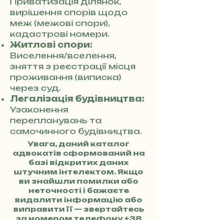
Приватизація ділянок,
вирішення спорів щодо
меж (межові спори),
кадастрові номери.
Житлові спори:
Виселення/вселення,
зняття з реєстрації місця
проживання (виписка)
через суд.
Легалізація будівництва:
Узаконення
перепланувань та
самочинного будівництва.
Увага, даний каталог
адвокатів сформований на
базі відкритих даних
штучним інтелектом. Якщо
ви знайшли помилки або
неточності і бажаєте
видалити інформацію або
виправити її — звертайтесь
за номером телефону
+38