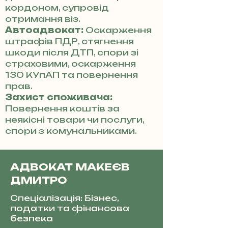
кордоном, супровід
отримання віз.
Автоадвокат:
Оскарження
штрафів ПДР, стягнення
шкоди після ДТП, спори зі
страховими, оскарження
130 КУпАП та повернення
прав.
Захист споживача:
Повернення коштів за
неякісні товари чи послуги,
спори з комунальниками.
АДВОКАТ МАКЕЄВ
ДМИТРО
Спеціалізація: Бізнес,
податки та фінансова
безпека