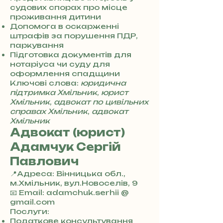
0
судових спорах про місце
4
проживання дитини
8
Допомога в оскарженні
5
штрафів за порушення ПДР,
7
паркування
8
Підготовка документів для
4
нотаріуса чи суду для
оформлення спадщини
Ключові слова:
юридична
підтримка Хмільник
,
юрист
Хмільник
,
адвокат по цивільних
справах Хмільник
,
адвокат
Хмільник
Адвокат (юрист)
Адамчук Сергій
Павлович
📍Адреса: Вінницька обл.,
м.Хмільник, вул.Новоселів, 9
+
📧 Email: adamchuk.serhii @
3
gmail.com
8
Послуги:
0
Податкове консультування