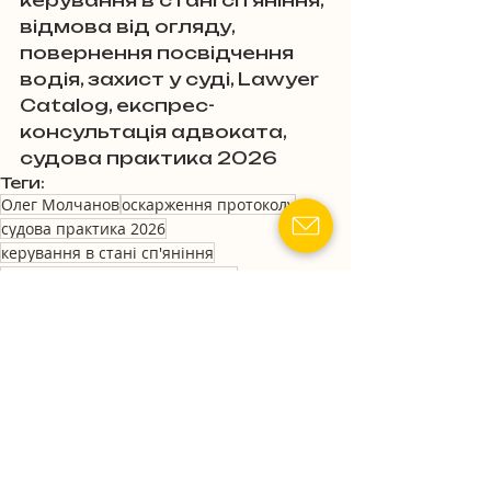
керування в стані сп'яніння, 
відмова від огляду, 
повернення посвідчення 
водія, захист у суді, Lawyer 
Catalog, експрес-
консультація адвоката, 
судова практика 2026
Теги:
Олег Молчанов
оскарження протоколу
судова практика 2026
керування в стані сп'яніння
експрес-консультація адвоката
скасування протоколу
штраф 17000
захист у суді
юридична допомога водіям
відмова від огляду
повернення посвідчення водія
130 КУпАП
адвокат по 130
позбавлення прав
Lawyer Catalog