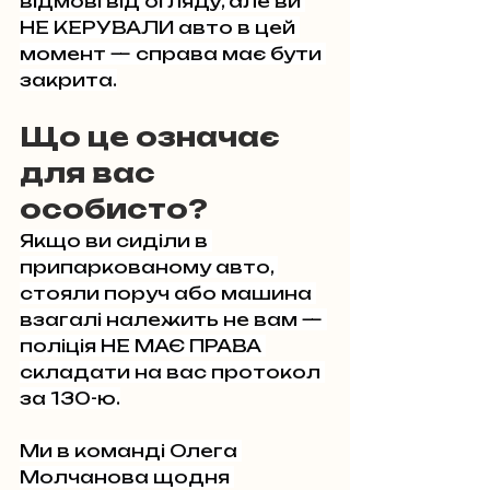
відмові від огляду, але ви 
НЕ КЕРУВАЛИ авто в цей 
момент — справа має бути 
закрита.
Що це означає 
для вас 
особисто?
Якщо ви сиділи в 
припаркованому авто, 
стояли поруч або машина 
взагалі належить не вам — 
поліція НЕ МАЄ ПРАВА 
складати на вас протокол 
за 130-ю.
Ми в команді Олега 
Молчанова щодня 