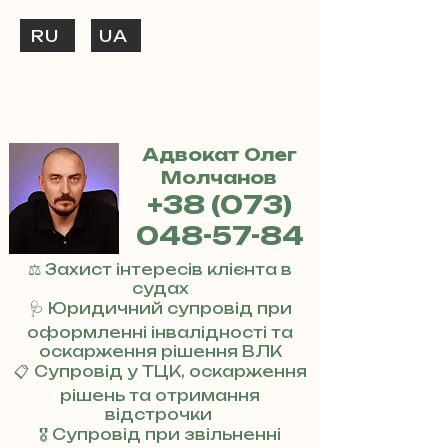
RU
UA
ТЕЛЕФОНУЙ
+38 (073) 048-57-84
Адвокат Олег
Молчанов
+38 (073)
048-57-84
⚖️ Захист інтересів клієнта в
судах
🩺 Юридичний супровід при
оформленні інвалідності та
оскарження рішення ВЛК
📋 Супровід у ТЦК, оскарження
рішень та отримання
відстрочки
🎖 Супровід при звільненні