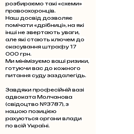
розбираємо такі «схеми» 
правоохоронців.
Наш досвід дозволяє 
помічати «дрібниці», на які 
інші не звертають уваги, 
але які стають ключем до 
скасування штрафу 17 
000 грн.
Ми мінімізуємо ваші ризики, 
готуючи вас до кожного 
питання суду заздалегідь.
Завдяки професійній вазі 
адвоката Молчанова 
(свідоцтво №3787), з 
нашою позицією 
рахуються органи влади 
по всій Україні.