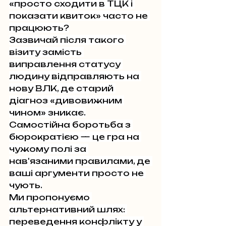
«просто сходити в ТЦК і 
показати квиток» часто не 
працюють?
Зазвичай після такого 
візиту замість 
виправлення статусу 
людину відправляють на 
нову ВЛК, де старий 
діагноз «дивовижним 
чином» зникає.
Самостійна боротьба з 
бюрократією — це гра на 
чужому полі за 
нав'язаними правилами, де 
ваші аргументи просто не 
чують.
Ми пропонуємо 
альтернативний шлях: 
переведення конфлікту у 