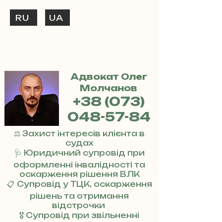
RU
UA
ТЕЛЕФОНУЙ
+38 (073) 048-57-84
Адвокат Олег
Молчанов
+38 (073)
048-57-84
⚖️ Захист інтересів клієнта в
судах
🩺 Юридичний супровід при
оформленні інвалідності та
оскарження рішення ВЛК
📋 Супровід у ТЦК, оскарження
рішень та отримання
відстрочки
🎖 Супровід при звільненні