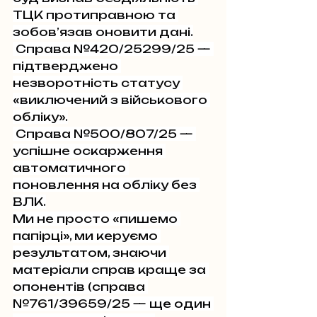
ТЦК протиправною та 
зобов’язав оновити дані.
 Справа №420/25299/25 — 
підтверджено 
незворотність статусу 
«виключений з військового 
обліку».
 Справа №500/807/25 — 
успішне оскарження 
автоматичного 
поновлення на обліку без 
ВЛК.
Ми не просто «пишемо 
папірці», ми керуємо 
результатом, знаючи 
матеріали справ краще за 
опонентів (справа 
№761/39659/25 — ще один 