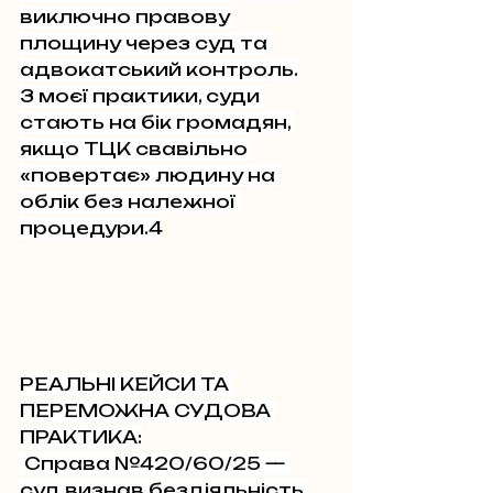
виключно правову 
площину через суд та 
адвокатський контроль.
З моєї практики, суди 
стають на бік громадян, 
якщо ТЦК свавільно 
«повертає» людину на 
облік без належної 
процедури.4
РЕАЛЬНІ КЕЙСИ ТА 
ПЕРЕМОЖНА СУДОВА 
ПРАКТИКА:
 Справа №420/60/25 — 
суд визнав бездіяльність 