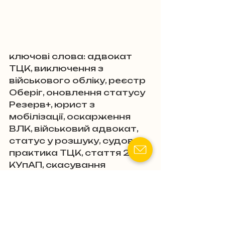
ключові слова: адвокат 
ТЦК, виключення з 
військового обліку, реєстр 
Оберіг, оновлення статусу 
Резерв+, юрист з 
мобілізації, оскарження 
ВЛК, військовий адвокат, 
статус у розшуку, судова 
практика ТЦК, стаття 210-1 
КУпАП, скасування 
штрафу ТЦК, незаконна 
мобілізація, захист прав 
військовозобов'язаних, 
адвокат Олег Молчанов, 