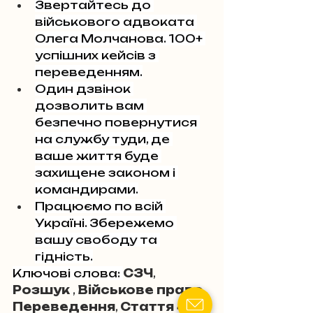
Звертайтесь до 
військового адвоката 
Олега Молчанова. 100+ 
успішних кейсів з 
переведенням.
Один дзвінок 
дозволить вам 
безпечно повернутися 
на службу туди, де 
ваше життя буде 
захищене законом і 
командирами.
Працюємо по всій 
Україні. Збережемо 
вашу свободу та 
гідність.
Ключові слова: 
СЗЧ
, 
Розшук 
, 
Військове право
, 
Переведення
, 
Стаття 407
, 