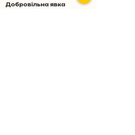
Добровільна явка
Теги:
СЗЧ
Військове право
Розшук
Добровільна явка
Стаття 407
Переведення
Пов'язані пости
Дивитися всі