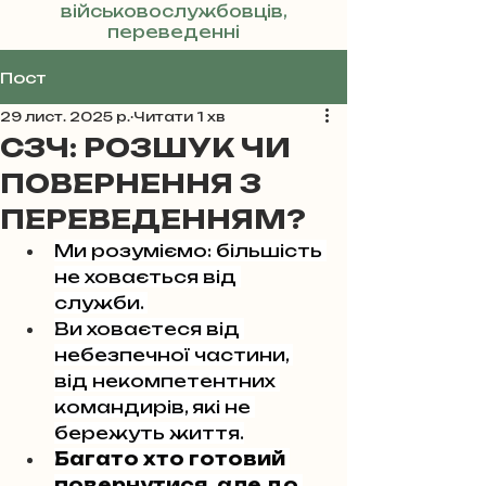
військовослужбовців,
переведенні
Реклама
Пост
29 лист. 2025 р.
Читати 1 хв
СЗЧ: РОЗШУК ЧИ
ПОВЕРНЕННЯ З
ПЕРЕВЕДЕННЯМ?
Ми розуміємо: більшість 
не ховається від 
служби. 
Ви ховаєтеся від 
небезпечної частини, 
від некомпетентних 
командирів, які не 
бережуть життя.
Багато хто готовий 
повернутися, але до 