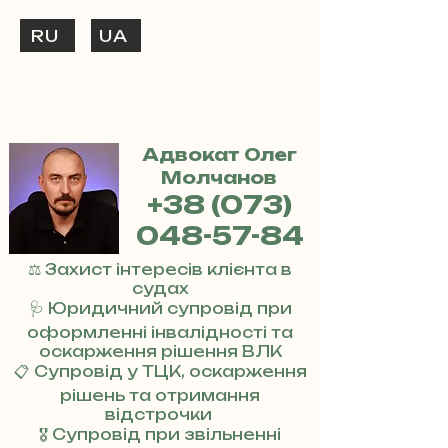
RU
UA
ТЕЛЕФОНУЙ
+38 (073) 048-57-84
Адвокат Олег
Молчанов
+38 (073)
048-57-84
⚖️ Захист інтересів клієнта в
судах
🩺 Юридичний супровід при
оформленні інвалідності та
оскарження рішення ВЛК
📋 Супровід у ТЦК, оскарження
рішень та отримання
відстрочки
🎖 Супровід при звільненні