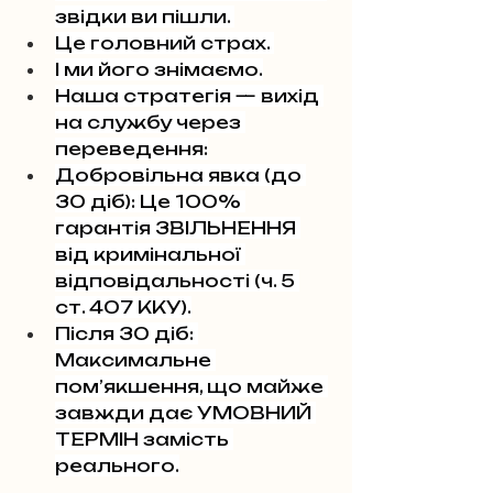
звідки ви пішли. 
Це головний страх. 
І ми його знімаємо.
Наша стратегія — вихід 
на службу через 
переведення:
Добровільна явка (до 
30 діб): Це 100% 
гарантія ЗВІЛЬНЕННЯ 
від кримінальної 
відповідальності (ч. 5 
ст. 407 ККУ).
Після 30 діб: 
Максимальне 
пом’якшення, що майже 
завжди дає УМОВНИЙ 
ТЕРМІН замість 
реального.