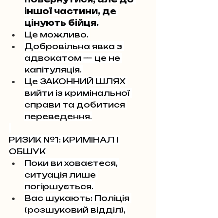
іншої частини, де 
цінують бійця.
Це можливо. 
Добровільна явка з 
адвокатом — це не 
капітуляція. 
Це ЗАКОННИЙ ШЛЯХ 
вийти із кримінальної 
справи та добитися 
переведення.
РИЗИК №1: КРИМІНАЛ І 
ОБШУК
Поки ви ховаєтеся, 
ситуація лише 
погіршується. 
Вас шукають: Поліція 
(розшуковий відділ), 