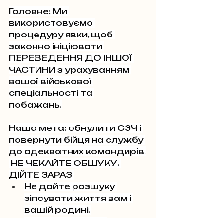
Головне: Ми 
використовуємо 
процедуру явки, щоб 
законно ініціювати 
ПЕРЕВЕДЕННЯ ДО ІНШОЇ 
ЧАСТИНИ з урахуванням 
вашої військової 
спеціальності та 
побажань.
Наша мета: обнулити СЗЧ і 
повернути бійця на службу 
до адекватних командирів.
 НЕ ЧЕКАЙТЕ ОБШУКУ. 
ДІЙТЕ ЗАРАЗ.
Не дайте розшуку 
зіпсувати життя вам і 
вашій родині.