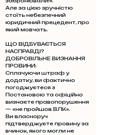
забронювали!».
Але за цією зручністю 
стоїть небезпечний 
юридичний прецедент, про 
який мовчать.
ЩО ВІДБУВАЄТЬСЯ 
НАСПРАВДІ?
ДОБРОВІЛЬНЕ ВИЗНАННЯ 
ПРОВИНИ:
Сплачуючи штраф у 
додатку, ви фактично 
погоджуєтеся з 
Постановою та офіційно 
визнаєте правопорушення 
— «не пройшов ВЛК».
Ви власноруч 
підтверджуєте провину за 
вчинок, якого могли не 