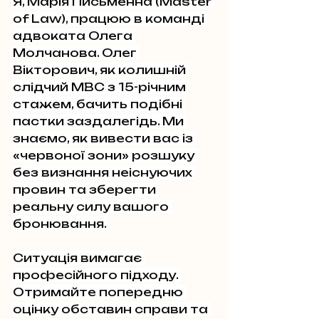
Я, Марія Письменна (Master 
of Law), працюю в команді 
адвоката Олега 
Молчанова. Олег 
Вікторович, як колишній 
слідчий МВС з 15-річним 
стажем, бачить подібні 
пастки заздалегідь. Ми 
знаємо, як вивести вас із 
«червоної зони» розшуку 
без визнання неіснуючих 
провин та зберегти 
реальну силу вашого 
бронювання.
Ситуація вимагає 
професійного підходу. 
Отримайте попередню 
оцінку обставин справи та 