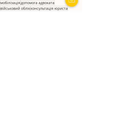
мобілізація
допомога адвоката
військовий облік
консультація юриста
бронювання
Марія Письменна
визнання провини
юридична пастка
штраф Резерв+
Пов'язані пости
Дивитися всі