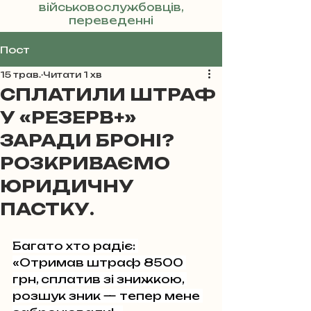
військовослужбовців,
переведенні
Реклама
Пост
15 трав.
Читати 1 хв
СПЛАТИЛИ ШТРАФ
У «РЕЗЕРВ+»
ЗАРАДИ БРОНІ?
РОЗКРИВАЄМО
ЮРИДИЧНУ
ПАСТКУ.
Багато хто радіє: 
«Отримав штраф 8500 
грн, сплатив зі знижкою, 
розшук зник — тепер мене 