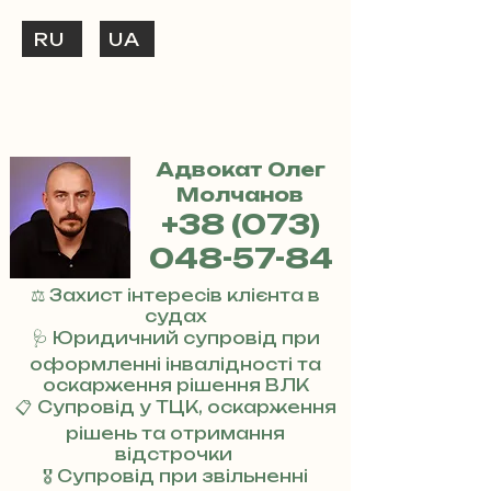
RU
UA
ТЕЛЕФОНУЙ
+38 (073) 048-57-84
Адвокат Олег
Молчанов
+38 (073)
048-57-84
⚖️ Захист інтересів клієнта в
судах
🩺 Юридичний супровід при
оформленні інвалідності та
оскарження рішення ВЛК
📋 Супровід у ТЦК, оскарження
рішень та отримання
відстрочки
🎖 Супровід при звільненні