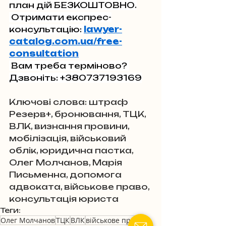
план дій БЕЗКОШТОВНО.
 Отримати експрес-
консультацію: 
lawyer-
catalog.com.ua/free-
consultation
 Вам треба терміново? 
Дзвоніть: +380737193169
Ключові слова: штраф 
Резерв+, бронювання, ТЦК, 
ВЛК, визнання провини, 
мобілізація, військовий 
облік, юридична пастка, 
Олег Молчанов, Марія 
Письменна, допомога 
адвоката, військове право, 
консультація юриста
Теги:
Олег Молчанов
ТЦК
ВЛК
військове право