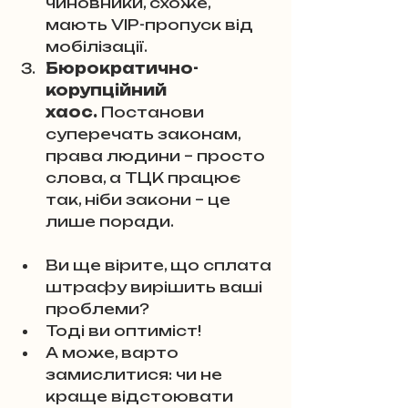
чиновники, схоже, 
мають VIP-пропуск від 
мобілізації.
Бюрократично-
корупційний 
хаос.
 Постанови 
суперечать законам, 
права людини – просто 
слова, а ТЦК працює 
так, ніби закони – це 
лише поради.
Ви ще вірите, що сплата 
штрафу вирішить ваші 
проблеми? 
Тоді ви оптиміст! 
А може, варто 
замислитися: чи не 
краще відстоювати 