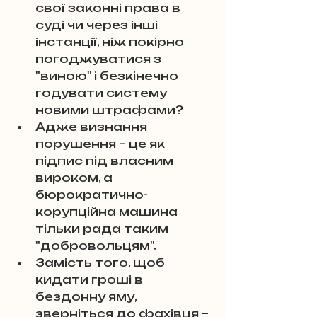
свої законні права в 
суді чи через інші 
інстанції, ніж покірно 
погоджуватися з 
"виною" і безкінечно 
годувати систему 
новими штрафами? 
Адже визнання 
порушення – це як 
підпис під власним 
вироком, а 
бюрократично-
корупційна машина 
тільки рада таким 
"добровольцям". 
Замість того, щоб 
кидати гроші в 
бездонну яму, 
зверніться до фахівця – 