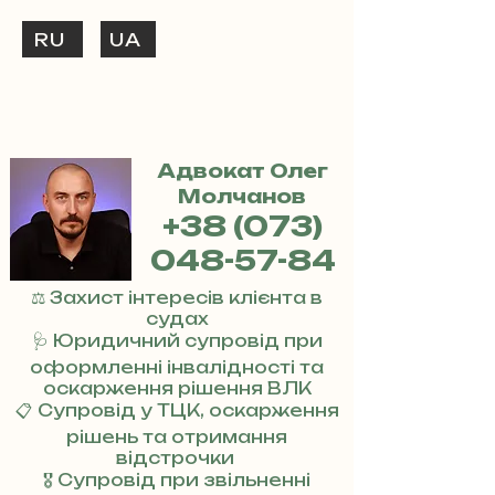
RU
UA
ТЕЛЕФОНУЙ
+38 (073) 048-57-84
Адвокат Олег
Молчанов
+38 (073)
048-57-84
⚖️ Захист інтересів клієнта в
судах
🩺 Юридичний супровід при
оформленні інвалідності та
оскарження рішення ВЛК
📋 Супровід у ТЦК, оскарження
рішень та отримання
відстрочки
🎖 Супровід при звільненні