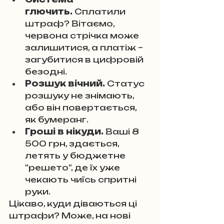
глючить.
 Сплатили 
штраф? Вітаємо, 
червона стрічка може 
залишитися, а платіж – 
загубитися в цифровій 
безодні.
Розшук вічний.
 Статус 
розшуку не знімають, 
або він повертається, 
як бумеранг.
Гроші в нікуди.
 Ваші 8 
500 грн, здається, 
летять у бюджетне 
"решето", де їх уже 
чекають чиїсь спритні 
руки.
Цікаво, куди діваються ці 
штрафи? Може, на нові 