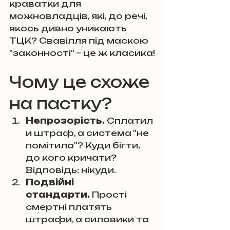
краватки для 
можновладців, які, до речі, 
якось дивно уникають 
ТЦК? Свавілля під маскою 
"законності" – це ж класика!
Чому це схоже 
на пастку?
Непрозорість.
 Сплатил
и штраф, а система "не 
помітила"? Куди бігти, 
до кого кричати? 
Відповідь: нікуди.
Подвійні 
стандарти.
 Прості 
смертні платять 
штрафи, а силовики та 