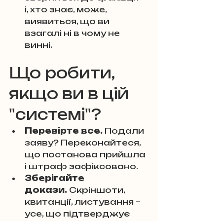
і, хто знає, може, 
виявиться, що ви 
взагалі ні в чому не 
винні.
Що робити, 
якщо ви в цій 
"системі"?
Перевірте все.
 Подали 
заяву? Переконайтеся, 
що постанова прийшла 
і штраф зафіксовано.
Зберігайте 
докази.
 Скріншоти, 
квитанції, листування – 
усе, що підтверджує 