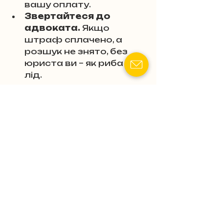
вашу оплату.
Звертайтеся до 
адвоката.
 Якщо 
штраф сплачено, а 
розшук не знято, без 
юриста ви – як риба об 
лід.
Висновок
Система штрафів у 
Резерв+ – це як лотерея, де 
виграш дістається комусь 
іншому. Корупційні дірки в 
бюджеті, свавілля під 
виглядом виконання 
наказів і повне ігнорування 
прав громадян – ось що 
ховається за гучними 