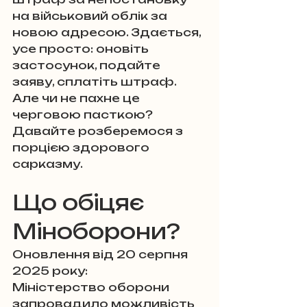
на військовий облік за 
новою адресою. Здається, 
усе просто: оновіть 
застосунок, подайте 
заяву, сплатіть штраф. 
Але чи не пахне це 
черговою пасткою? 
Давайте розберемося з 
порцією здорового 
сарказму.
Що обіцяє 
Міноборони?
Оновлення від 20 серпня 
2025 року:
Міністерство оборони 
запровадило можливість 