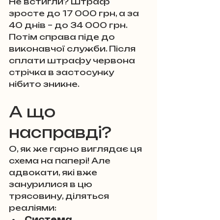
Не встигли? Штраф 
зросте до 17 000 грн, а за 
40 днів – до 34 000 грн. 
Потім справа піде до 
виконавчої служби. Після 
сплати штрафу червона 
стрічка в застосунку 
нібито зникне.
А що 
насправді?
О, як же гарно виглядає ця 
схема на папері! Але 
адвокати, які вже 
занурилися в цю 
трясовину, діляться 
реаліями:
Система 