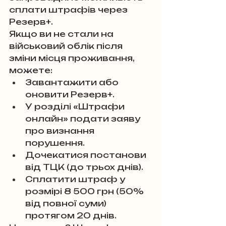
сплати штрафів через 
Резерв+. 
Якщо ви не стали на 
військовий облік після 
зміни місця проживання, 
можете:
Завантажити або 
оновити Резерв+.
У розділі «Штрафи 
онлайн» подати заяву 
про визнання 
порушення.
Дочекатися постанови 
від ТЦК (до трьох днів).
Сплатити штраф у 
розмірі 8 500 грн (50% 
від повної суми) 
протягом 20 днів.