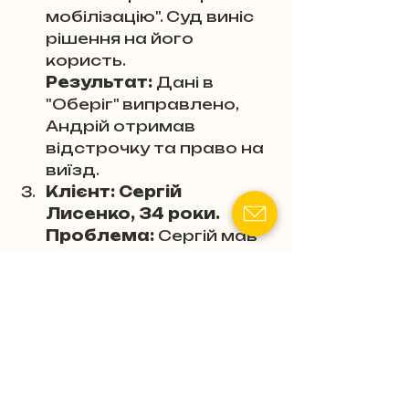
мобілізацію". Суд виніс 
рішення на його 
користь. 
Результат:
 Дані в 
"Оберіг" виправлено, 
Андрій отримав 
відстрочку та право на 
виїзд.
Клієнт: Сергій 
Лисенко, 34 роки. 
Проблема:
 Сергій мав 
трьох неповнолітніх 
дітей, що давало право 
на відстрочку від 
мобілізації та виїзд за 
кордон, але ТЦК 
відмовлявся 
оновлювати дані в 