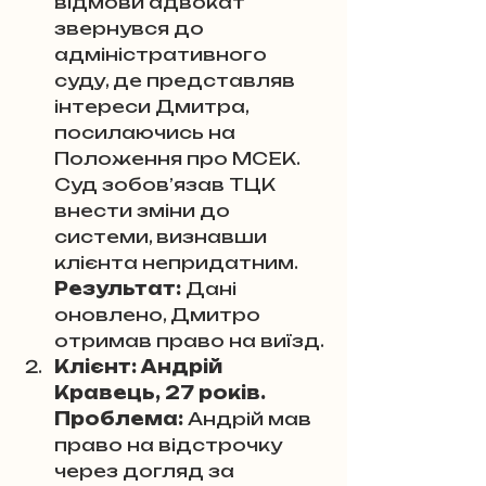
відмови адвокат 
звернувся до 
адміністративного 
суду, де представляв 
інтереси Дмитра, 
посилаючись на 
Положення про МСЕК. 
Суд зобов’язав ТЦК 
внести зміни до 
системи, визнавши 
клієнта непридатним. 
Результат:
 Дані 
оновлено, Дмитро 
отримав право на виїзд.
Клієнт: Андрій 
Кравець, 27 років. 
Проблема:
 Андрій мав 
право на відстрочку 
через догляд за 