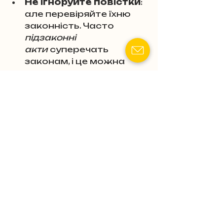
Не ігноруйте повістки
: 
але перевіряйте їхню 
законність. Часто 
підзаконні 
акти
 суперечать 
законам, і це можна 
оскаржити.
Ключові слова
: 
законопроєкт №13673
, 
незаконний перетин 
кордону
, 
мобілізація
, 
ухилянти
, 
корупційні схеми
, 
СЗЧ
, 
військовозобов’язані
, 
штраф
, 
в’язниця
, 
воєнний 
стан
.
Висновок
Законопроєкт №13673 