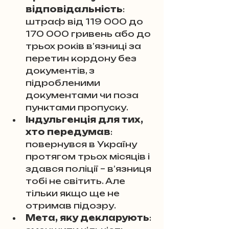
відповідальність
: 
штраф від 119 000 до 
170 000 гривень або до 
трьох років в’язниці за 
перетин кордону без 
документів, з 
підробленими 
документами чи поза 
пунктами пропуску.
Індульгенція для тих, 
хто передумав
: 
повернувся в Україну 
протягом трьох місяців і 
здався поліції – в’язниця 
тобі не світить. Але 
тільки якщо ще не 
отримав підозру.
Мета, яку декларують
: 