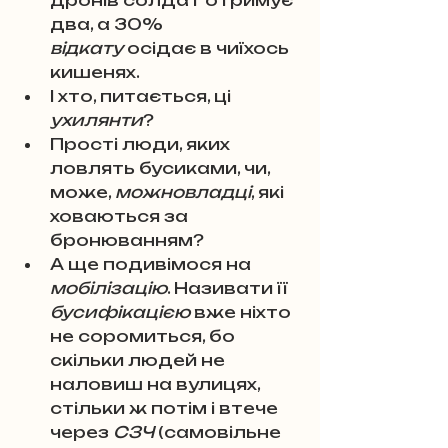
дронів солдат отримує 
два, а 30% 
відкату
 осідає в чиїхось 
кишенях. 
І хто, питається, ці 
ухилянти
? 
Прості люди, яких 
ловлять бусиками, чи, 
може, 
можновладці
, які 
ховаються за 
бронюванням?
А ще подивімося на 
мобілізацію
. Називати її 
бусифікацією
 вже ніхто 
не соромиться, бо 
скільки людей не 
наловиш на вулицях, 
стільки ж потім і втече 
через 
СЗЧ
 (самовільне 