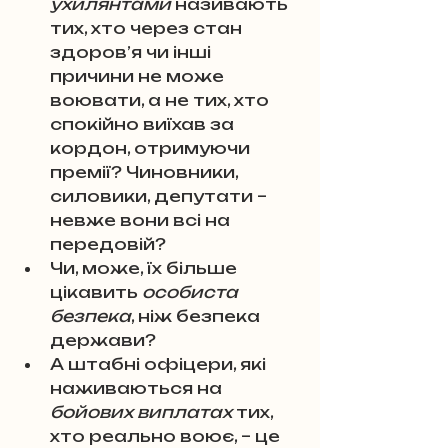
ухилянтами
 називають 
тих, хто через стан 
здоров’я чи інші 
причини не може 
воювати, а не тих, хто 
спокійно виїхав за 
кордон, отримуючи 
премії? Чиновники, 
силовики, депутати – 
невже вони всі на 
передовій? 
Чи, може, їх більше 
цікавить 
особиста 
безпека
, ніж безпека 
держави? 
А штабні офіцери, які 
наживаються на 
бойових виплатах
 тих, 
хто реально воює, – це 