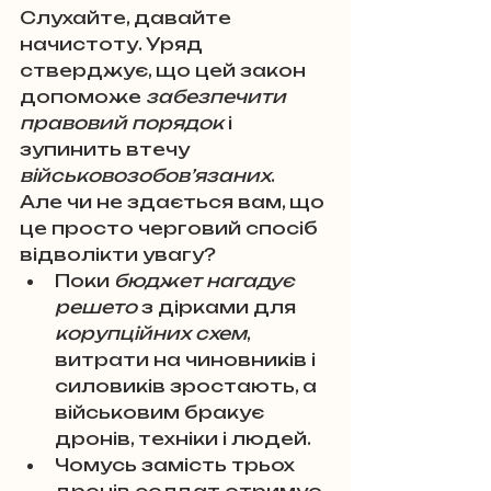
Слухайте, давайте 
начистоту. Уряд 
стверджує, що цей закон 
допоможе 
забезпечити 
правовий порядок
 і 
зупинить втечу 
військовозобов’язаних
. 
Але чи не здається вам, що 
це просто черговий спосіб 
відволікти увагу? 
Поки 
бюджет нагадує 
решето
 з дірками для 
корупційних схем
, 
витрати на чиновників і 
силовиків зростають, а 
військовим бракує 
дронів, техніки і людей. 
Чомусь замість трьох 