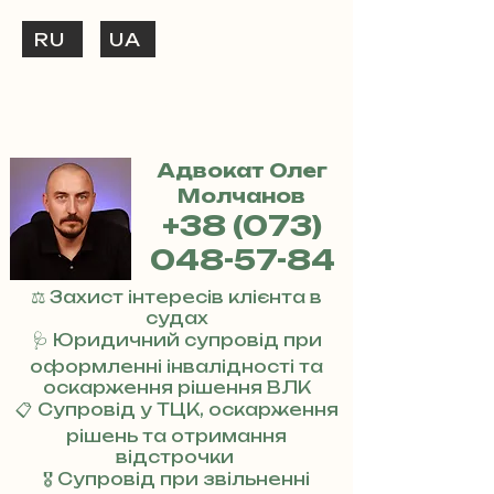
RU
UA
ТЕЛЕФОНУЙ
+38 (073) 048-57-84
Адвокат Олег
Молчанов
+38 (073)
048-57-84
⚖️ Захист інтересів клієнта в
судах
🩺 Юридичний супровід при
оформленні інвалідності та
оскарження рішення ВЛК
📋 Супровід у ТЦК, оскарження
рішень та отримання
відстрочки
🎖 Супровід при звільненні