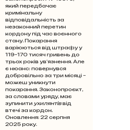
який передбачає 
кримінальну 
відповідальність за 
незаконний перетин 
кордону під час воєнного 
стану. Покарання 
варіюються від штрафу у 
119–170 тисяч гривень до 
трьох років ув’язнення. Але 
є нюанс: повернувся 
добровільно за три місяці – 
можеш уникнути 
покарання. Законопроєкт, 
за словами уряду, має 
зупинити 
ухилянтів
 від 
втечі за кордон. 
Оновлення: 22 серпня 
2025 року.