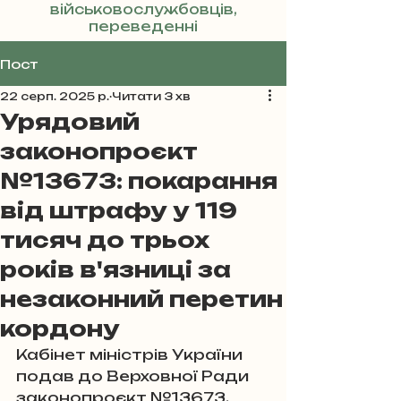
військовослужбовців,
переведенні
Реклама
Пост
22 серп. 2025 р.
Читати 3 хв
Урядовий
законопроєкт
№13673: покарання
від штрафу у 119
тисяч до трьох
років в'язниці за
незаконний перетин
кордону
Кабінет міністрів України 
подав до Верховної Ради 
законопроєкт №13673, 