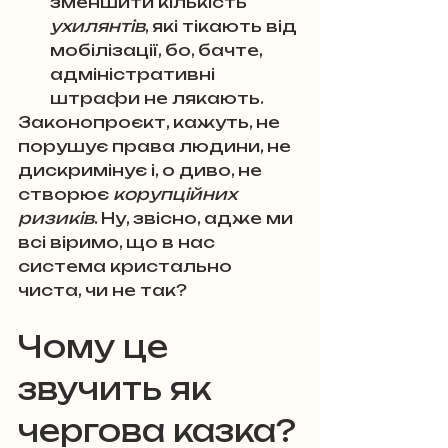
зменшити кількість 
ухилянтів
, які тікають від 
мобілізації, бо, бачте, 
адміністративні 
штрафи не лякають.
Законопроєкт, кажуть, не 
порушує права людини, не 
дискримінує і, о диво, не 
створює 
корупційних 
ризиків
. Ну, звісно, адже ми 
всі віримо, що в нас 
система кристально 
чиста, чи не так?
Чому це 
звучить як 
чергова казка?