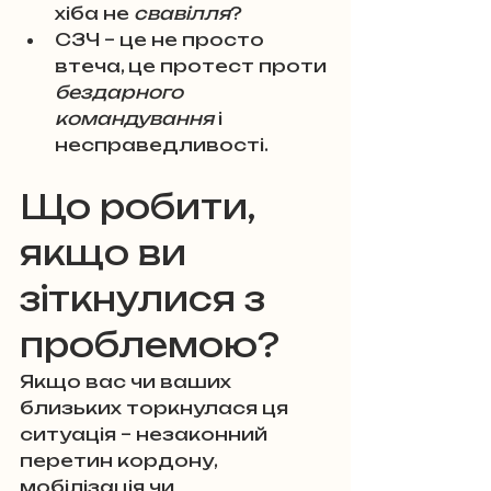
хіба не 
свавілля
? 
СЗЧ – це не просто 
втеча, це протест проти 
бездарного 
командування
 і 
несправедливості.
Що робити, 
якщо ви 
зіткнулися з 
проблемою?
Якщо вас чи ваших 
близьких торкнулася ця 
ситуація – незаконний 
перетин кордону, 
мобілізація чи 