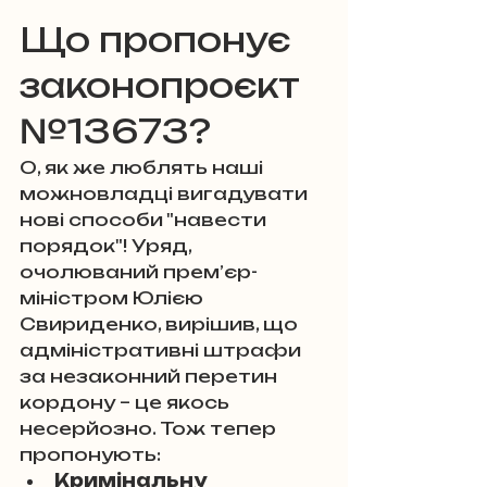
Що пропонує 
законопроєкт 
№13673?
О, як же люблять наші 
можновладці вигадувати 
нові способи "навести 
порядок"! Уряд, 
очолюваний прем’єр-
міністром Юлією 
Свириденко, вирішив, що 
адміністративні штрафи 
за незаконний перетин 
кордону – це якось 
несерйозно. Тож тепер 
пропонують:
Кримінальну 