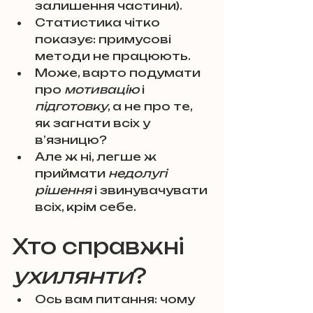
залишення частини). 
Статистика чітко 
показує: примусові 
методи не працюють. 
Може, варто подумати 
про 
мотивацію
 і 
підготовку
, а не про те, 
як загнати всіх у 
в’язницю? 
Але ж ні, легше ж 
приймати 
недолугі 
рішення
 і звинувачувати 
всіх, крім себе.
Хто справжні 
ухилянти
?
Ось вам питання: чому 