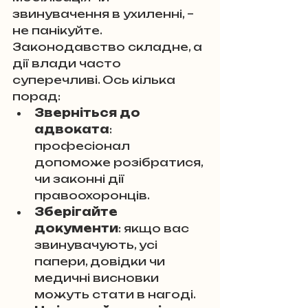
звинувачення в ухиленні, – 
не панікуйте. 
Законодавство складне, а 
дії влади часто 
суперечливі. Ось кілька 
порад:
Зверніться до 
адвоката
: 
професіонал 
допоможе розібратися, 
чи законні дії 
правоохоронців.
Зберігайте 
документи
: якщо вас 
звинувачують, усі 
папери, довідки чи 
медичні висновки 
можуть стати в нагоді.