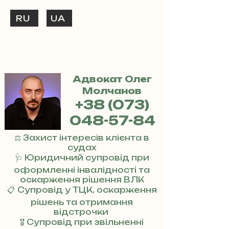
RU
UA
ТЕЛЕФОНУЙ
+38 (073) 048-57-84
Адвокат Олег
Молчанов
+38 (073)
048-57-84
⚖️ Захист інтересів клієнта в
судах
🩺 Юридичний супровід при
оформленні інвалідності та
оскарження рішення ВЛК
📋 Супровід у ТЦК, оскарження
рішень та отримання
відстрочки
🎖 Супровід при звільненні