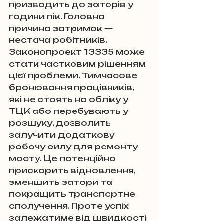
призводить до заторів у 
години пік. Головна 
причина затримок — 
нестача робітників.
Законопроект 13335 може 
стати частковим рішенням 
цієї проблеми. Тимчасове 
бронювання працівників, 
які не стоять на обліку у 
ТЦК або перебувають у 
розшуку, дозволить 
залучити додаткову 
робочу силу для ремонту 
мосту. Це потенційно 
прискорить відновлення, 
зменшить затори та 
покращить транспортне 
сполучення. Проте успіх 
залежатиме від швидкості 