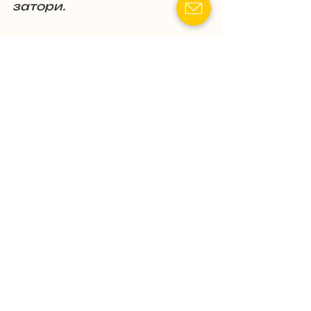
затори.
Висновок
Законопроект 13335 
відкриває можливості для 
залучення працівників із 
проблемним військовим 
обліком на критично 
важливі об’єкти, такі як 
міст у Вишгороді. Це може 
частково полегшити 
кадровий дефіцит, але 
його ефективність 
залежатиме від 
практичної реалізації та 
ширшого контексту 
мобілізаційних потреб. Чи 
стане він справжнім 