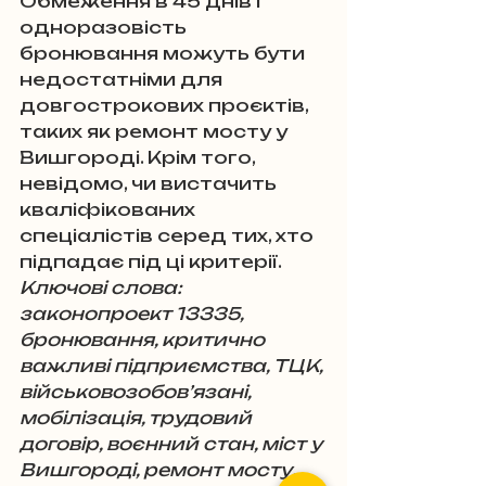
Обмеження в 45 днів і 
одноразовість 
бронювання можуть бути 
недостатніми для 
довгострокових проєктів, 
таких як ремонт мосту у 
Вишгороді. Крім того, 
невідомо, чи вистачить 
кваліфікованих 
спеціалістів серед тих, хто 
підпадає під ці критерії.
Ключові слова: 
законопроект 13335, 
бронювання, критично 
важливі підприємства, ТЦК, 
військовозобов’язані, 
мобілізація, трудовий 
договір, воєнний стан, міст у 
Вишгороді, ремонт мосту, 