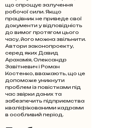
що спрощує залучення 
робочої сили. Якщо 
працівник не приведе свої 
документи у відповідність 
до вимог протягом цього 
часу, його можна звільнити.
Автори законопроекту, 
серед яких Давид 
Арахамія, Олександр 
Завітневич і Роман 
Костенко, вважають, що це 
допоможе уникнути 
проблем із повістками під 
час звірки даних та 
забезпечить підприємства 
кваліфікованими кадрами 
в особливий період.