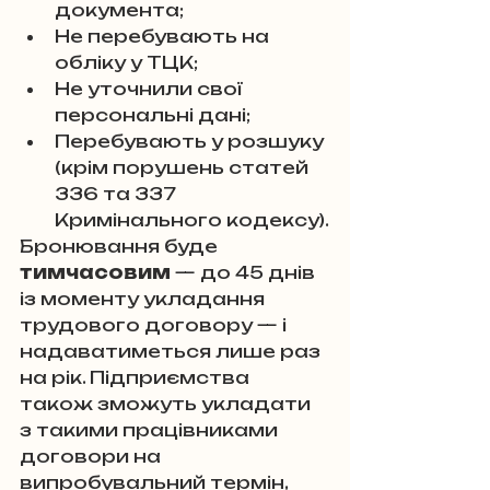
документа;
Не перебувають на 
обліку у ТЦК;
Не уточнили свої 
персональні дані;
Перебувають у розшуку 
(крім порушень статей 
336 та 337 
Кримінального кодексу).
Бронювання буде 
тимчасовим
 — до 45 днів 
із моменту укладання 
трудового договору — і 
надаватиметься лише раз 
на рік. Підприємства 
також зможуть укладати 
з такими працівниками 
договори на 
випробувальний термін, 