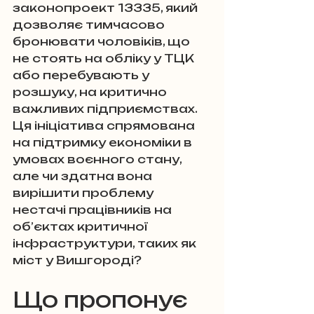
законопроект 13335, який 
дозволяє тимчасово 
бронювати чоловіків, що 
не стоять на обліку у ТЦК 
або перебувають у 
розшуку, на критично 
важливих підприємствах. 
Ця ініціатива спрямована 
на підтримку економіки в 
умовах воєнного стану, 
але чи здатна вона 
вирішити проблему 
нестачі працівників на 
об’єктах критичної 
інфраструктури, таких як 
міст у Вишгороді?
Що пропонує 