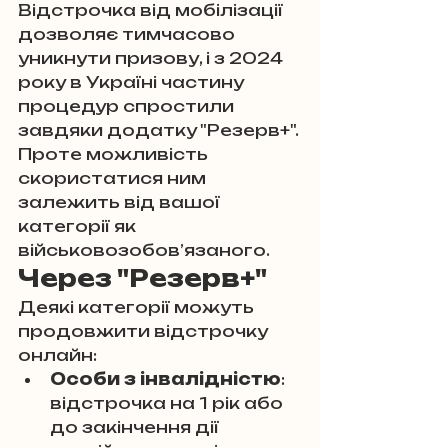
Відстрочка від мобілізації 
дозволяє тимчасово 
уникнути призову, і з 2024 
року в Україні частину 
процедур спростили 
завдяки додатку "Резерв+". 
Проте можливість 
скористатися ним 
залежить від вашої 
категорії як 
військовозобов’язаного.
Через "Резерв+"
Деякі категорії можуть 
продовжити відстрочку 
онлайн:
Особи з інвалідністю
: 
відстрочка на 1 рік або 
до закінчення дії 