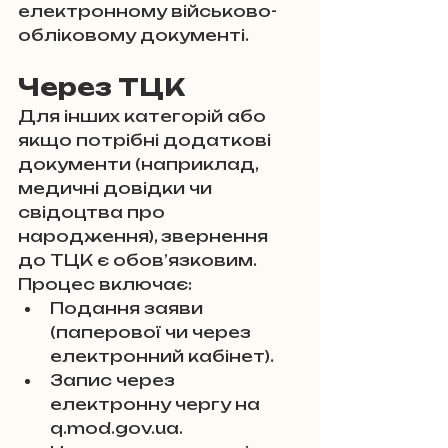
електронному військово-
обліковому документі.
Через ТЦК
Для інших категорій або 
якщо потрібні додаткові 
документи (наприклад, 
медичні довідки чи 
свідоцтва про 
народження), звернення 
до ТЦК є обов’язковим. 
Процес включає:
Подання заяви 
(паперової чи через 
електронний кабінет).
Запис через 
електронну чергу на 
q.mod.gov.ua.