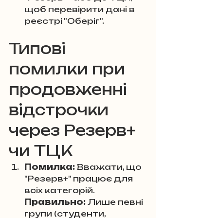
щоб перевірити дані в 
реєстрі "Оберіг".
Типові 
помилки при 
продовженні 
відстрочки 
через Резерв+ 
чи ТЦК
Помилка:
 Вважати, що 
"Резерв+" працює для 
всіх категорій. 
Правильно:
 Лише певні 
групи (студенти, 