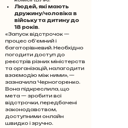
Людей, які мають 
дружину/чоловіка в 
війську та дитину до 
18 років
.
«Запуск відстрочок — 
процес об’ємний і 
багаторівневий. Необхідно 
погодити доступ до 
реєстрів різних міністерств 
та організацій, налагодити 
взаємодію між ними», — 
зазначила Черногоренко. 
Вона підкреслила, що 
мета — зробити всі 
відстрочки, передбачені 
законодавством, 
доступними онлайн 
швидко і зручно.