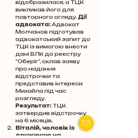
відобразилася, а ТЦК 
викликав його для 
повторного огляду. 
Дії 
адвоката:
 Адвокат 
Молчанов підготував 
адвокатський запит до 
ТЦК із вимогою внести 
дані ВЛК до реєстру 
"Оберіг", склав заяву 
про надання 
відстрочки та 
представив інтереси 
Михайла під час 
розгляду. 
Результат:
 ТЦК 
затвердив відстрочку 
на 6 місяців.
Віталій, чоловік із 
дружиною на 