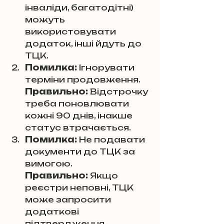
інваліди, багатодітні) 
можуть 
використовувати 
додаток, інші йдуть до 
ТЦК.
Помилка:
 Ігнорувати 
терміни продовження. 
Правильно:
 Відстрочку 
треба поновлювати 
кожні 90 днів, інакше 
статус втрачається.
Помилка:
 Не подавати 
документи до ТЦК за 
вимогою. 
Правильно:
 Якщо 
реєстри неповні, ТЦК 
може запросити 
додаткові 
підтвердження.