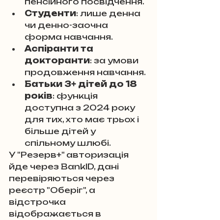
пенсійного посвідчення.
Студенти
: лише денна 
чи денно-заочна 
форма навчання.
Аспіранти та 
докторанти
: за умови 
продовження навчання.
Батьки 3+ дітей до 18 
років
: функція 
доступна з 2024 року 
для тих, хто має трьох і 
більше дітей у 
спільному шлюбі.
У "Резерв+" авторизація 
йде через BankID, дані 
перевіряються через 
реєстр "Оберіг", а 
відстрочка 
відображається в 