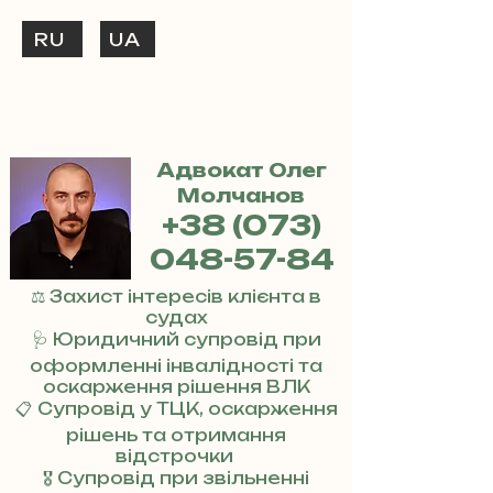
RU
UA
ТЕЛЕФОНУЙ
+38 (073) 048-57-84
Адвокат Олег
Молчанов
+38 (073)
048-57-84
⚖️ Захист інтересів клієнта в
судах
🩺 Юридичний супровід при
оформленні інвалідності та
оскарження рішення ВЛК
📋 Супровід у ТЦК, оскарження
рішень та отримання
відстрочки
🎖 Супровід при звільненні