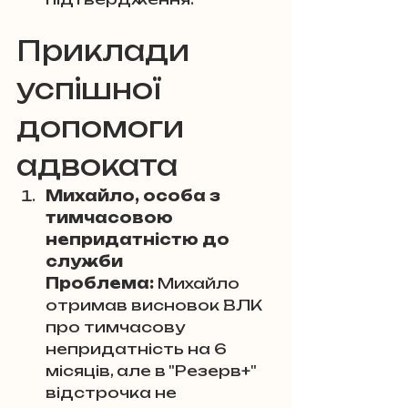
Приклади 
успішної 
допомоги 
адвоката
Михайло, особа з 
тимчасовою 
непридатністю до 
служби 
Проблема:
 Михайло 
отримав висновок ВЛК 
про тимчасову 
непридатність на 6 
місяців, але в "Резерв+" 
відстрочка не 