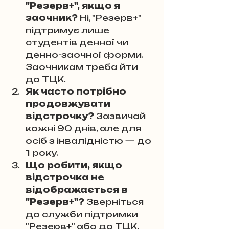
"Резерв+", якщо я 
заочник? 
Ні, "Резерв+" 
підтримує лише 
студентів денної чи 
денно-заочної форми. 
Заочникам треба йти 
до ТЦК.
Як часто потрібно 
продовжувати 
відстрочку? 
Зазвичай 
кожні 90 днів, але для 
осіб з інвалідністю — до 
1 року.
Що робити, якщо 
відстрочка не 
відображається в 
"Резерв+"? 
Зверніться 
до служби підтримки 
"Резерв+" або до ТЦК, 