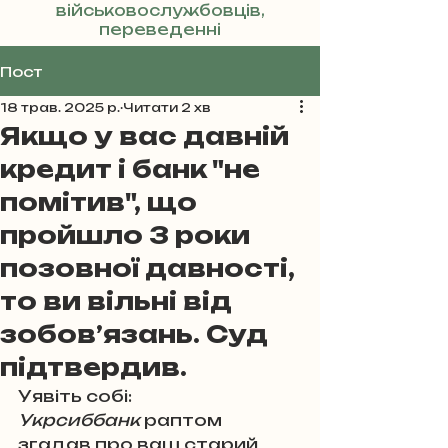
військовослужбовців,
переведенні
Реклама
Пост
18 трав. 2025 р.
Читати 2 хв
Якщо у вас давній
кредит і банк "не
помітив", що
пройшло 3 роки
позовної давності,
то ви вільні від
зобов’язань. Суд
підтвердив.
Уявіть собі: 
Укрсиббанк
 раптом 
згадав про ваш старий 