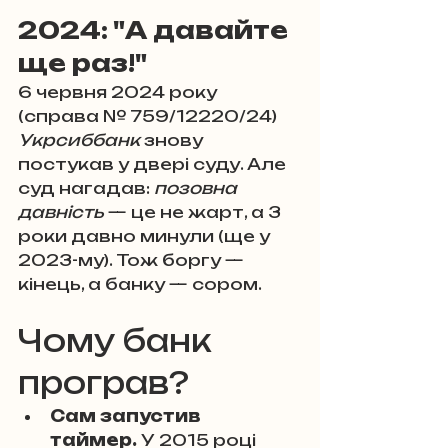
2024: "А давайте 
ще раз!"
6 червня 2024 року 
(справа № 759/12220/24) 
Укрсиббанк
 знову 
постукав у двері суду. Але 
суд нагадав: 
позовна 
давність
 — це не жарт, а 3 
роки давно минули (ще у 
2023-му). Тож боргу — 
кінець, а банку — сором.
Чому банк 
програв?
Сам запустив 
таймер.
 У 2015 році 