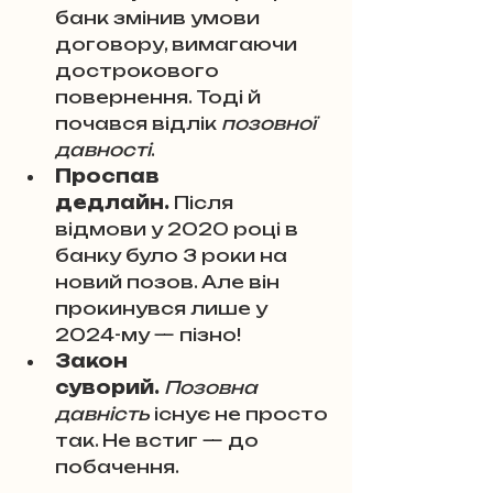
банк змінив умови 
договору, вимагаючи 
дострокового 
повернення. Тоді й 
почався відлік 
позовної 
давності
.
Проспав 
дедлайн.
 Після 
відмови у 2020 році в 
банку було 3 роки на 
новий позов. Але він 
прокинувся лише у 
2024-му — пізно!
Закон 
суворий.
Позовна 
давність
 існує не просто 
так. Не встиг — до 
побачення.