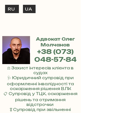
RU
UA
ТЕЛЕФОНУЙ
+38 (073) 048-57-84
Адвокат Олег
Молчанов
+38 (073)
048-57-84
⚖️ Захист інтересів клієнта в
судах
🩺 Юридичний супровід при
оформленні інвалідності та
оскарження рішення ВЛК
📋 Супровід у ТЦК, оскарження
рішень та отримання
відстрочки
🎖 Супровід при звільненні