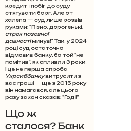
кредит і побіг до суду 
стягувати борг. Але от 
халепа — суд лише розвів 
руками: "Пізно, дорогенькі, 
строк позовної 
давності
 минув!" Так, у 2024 
році суд остаточно 
відмовив банку, бо той "не 
помітив", як спливли 3 роки. 
І це не перша спроба 
Укрсиббанку
 витрусити з 
вас гроші — ще з 2015 року 
він намагався, але цього 
разу закон сказав: "Годі!"
Що ж 
сталося? Банк 