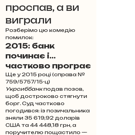
проспав, а ви 
виграли
Розберімо цю комедію 
помилок:
2015: банк 
починає і… 
частково програє
Ще у 2015 році (справа № 
759/5757/15-ц) 
Укрсиббанк
 подав позов, 
щоб достроково стягнути 
борг. Суд частково 
погодився: із позичальника 
зняли 35 619,92 доларів 
США та 44 448,18 грн, а 
поручителю пощастило — 