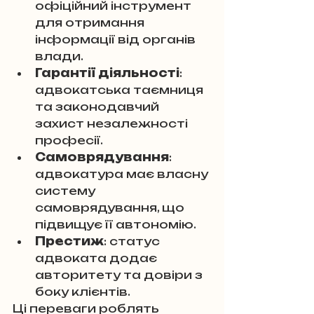
офіційний інструмент 
для отримання 
інформації від органів 
влади.
Гарантії діяльності
: 
адвокатська таємниця 
та законодавчий 
захист незалежності 
професії.
Самоврядування
: 
адвокатура має власну 
систему 
самоврядування, що 
підвищує її автономію.
Престиж
: статус 
адвоката додає 
авторитету та довіри з 
боку клієнтів.
Ці переваги роблять 