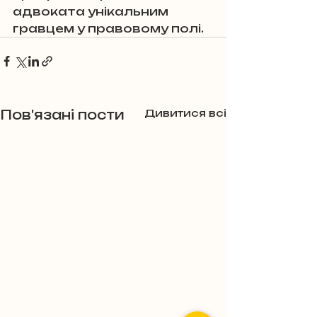
адвоката унікальним 
гравцем у правовому полі.
Пов'язані пости
Дивитися всі