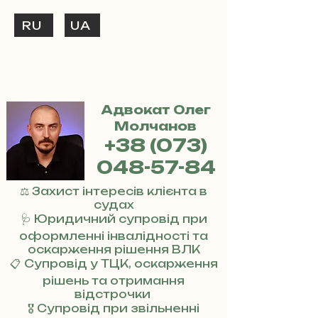
RU
UA
ТЕЛЕФОНУЙ
+38 (073) 048-57-84
Адвокат Олег
Молчанов
+38 (073)
048-57-84
⚖️ Захист інтересів клієнта в
судах
🩺 Юридичний супровід при
оформленні інвалідності та
оскарження рішення ВЛК
📋 Супровід у ТЦК, оскарження
рішень та отримання
відстрочки
🎖 Супровід при звільненні