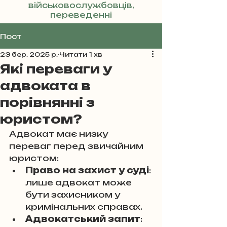
військовослужбовців,
переведенні
Реклама
Пост
23 бер. 2025 р.
Читати 1 хв
Які переваги у
адвоката в
порівнянні з
юристом?
Адвокат має низку 
переваг перед звичайним 
юристом:
Право на захист у суді
: 
лише адвокат може 
бути захисником у 
кримінальних справах.
Адвокатський запит
: 