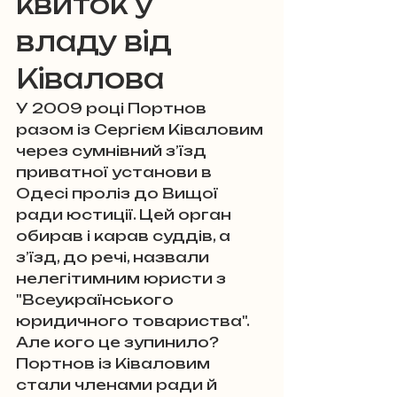
квиток у 
владу від 
Ківалова
У 2009 році Портнов 
разом із Сергієм Ківаловим 
через сумнівний з’їзд 
приватної установи в 
Одесі проліз до Вищої 
ради юстиції. Цей орган 
обирав і карав суддів, а 
з’їзд, до речі, назвали 
нелегітимним юристи з 
"Всеукраїнського 
юридичного товариства". 
Але кого це зупинило? 
Портнов із Ківаловим 
стали членами ради й 