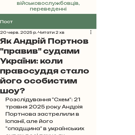
військовослужбовців,
переведенні
Реклама
Пост
20 черв. 2025 р.
Читати 2 хв
Як Андрій Портнов
"правив" судами
України: коли
правосуддя стало
його особистим
шоу?
Розслідування "Схем": 21 
травня 2025 року Андрія 
Портнова застрелили в 
Іспанії, але його 
"спадщина" в українських 