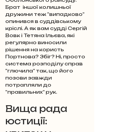
Оболонського райсуду. 
Брат  іншої колишньої 
дружини теж "випадково" 
опинився в суддівському 
кріслі. А як вам судді Сергій 
Вовк і Тетяна Ільєва, які 
регулярно виносили 
рішення на користь 
Портнова? Збіг? Ні, просто 
система розподілу справ 
"глючила" так, що його 
позови завжди 
потрапляли до 
"правильних" рук.
Вища рада 
юстиції: 