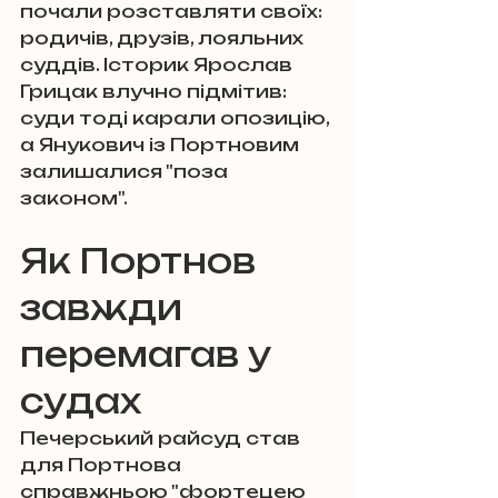
почали розставляти своїх: 
родичів, друзів, лояльних 
суддів. Історик Ярослав 
Грицак влучно підмітив: 
суди тоді карали опозицію, 
а Янукович із Портновим 
залишалися "поза 
законом".
Як Портнов 
завжди 
перемагав у 
судах
Печерський райсуд став 
для Портнова 
справжньою "фортецею 