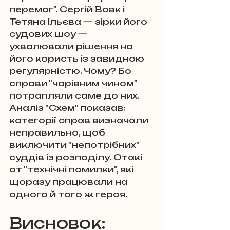
перемог". Сергій Вовк і 
Тетяна Ільєва — зірки його 
судових шоу — 
ухвалювали рішення на 
його користь із завидною 
регулярністю. Чому? Бо 
справи "чарівним чином" 
потрапляли саме до них. 
Аналіз "Схем" показав: 
категорії справ визначали 
неправильно, щоб 
виключити "непотрібних" 
суддів із розподілу. Отакі 
от "технічні помилки", які 
щоразу працювали на 
одного й того ж героя.
Висновок: 