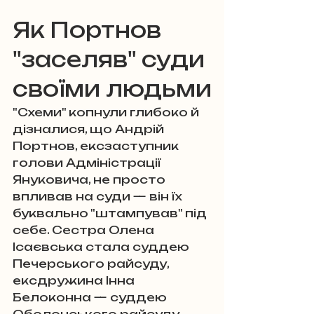
Як Портнов 
"заселяв" суди 
своїми людьми
"Схеми" копнули глибоко й 
дізналися, що Андрій 
Портнов, ексзаступник 
голови Адміністрації 
Януковича, не просто 
впливав на суди — він їх 
буквально "штампував" під 
себе. Сестра Олена 
Ісаєвська стала суддею 
Печерського райсуду, 
ексдружина Інна 
Белоконна — суддею 