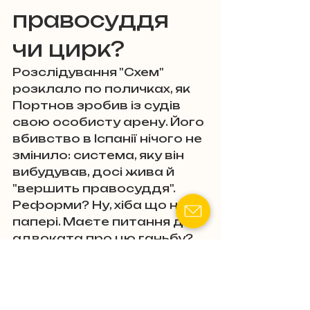
правосуддя 
чи цирк?
Розслідування "Схем" 
розклало по поличках, як 
Портнов зробив із судів 
свою особисту арену. Його 
вбивство в Іспанії нічого не 
змінило: система, яку він 
вибудував, досі жива й 
"вершить правосуддя". 
Реформи? Ну, хіба що на 
папері. Маєте питання до 
адвоката про цю ганьбу? 
Пишіть у коментарі! А якщо 
терміново потрібна 
допомога чи вам 
відмовили, коли ви самі 