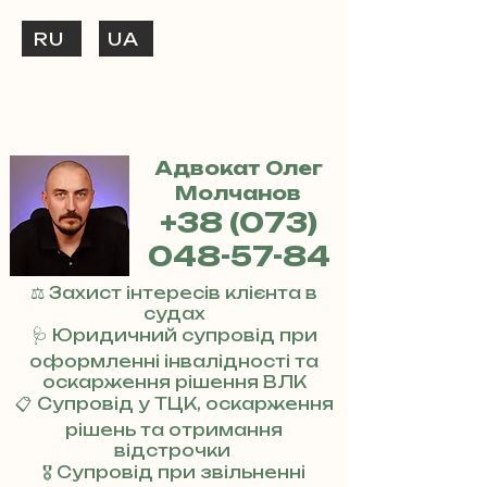
RU
UA
ТЕЛЕФОНУЙ
+38 (073) 048-57-84
Адвокат Олег
Молчанов
+38 (073)
048-57-84
⚖️ Захист інтересів клієнта в
судах
🩺 Юридичний супровід при
оформленні інвалідності та
оскарження рішення ВЛК
📋 Супровід у ТЦК, оскарження
рішень та отримання
відстрочки
🎖 Супровід при звільненні