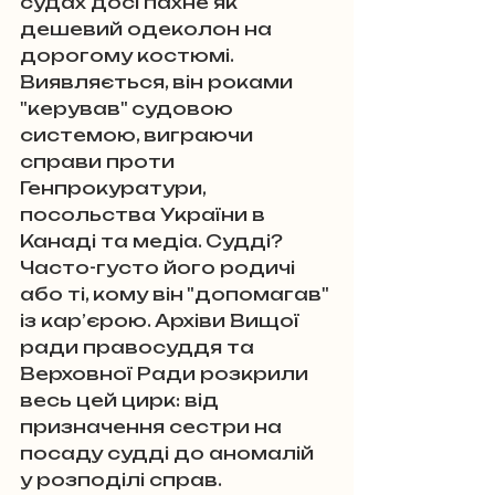
судах досі пахне як 
дешевий одеколон на 
дорогому костюмі. 
Виявляється, він роками 
"керував" судовою 
системою, виграючи 
справи проти 
Генпрокуратури, 
посольства України в 
Канаді та медіа. Судді? 
Часто-густо його родичі 
або ті, кому він "допомагав" 
із кар’єрою. Архіви Вищої 
ради правосуддя та 
Верховної Ради розкрили 
весь цей цирк: від 
призначення сестри на 
посаду судді до аномалій 
у розподілі справ.