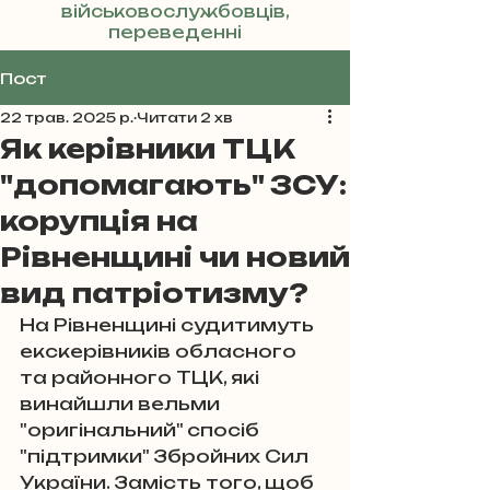
військовослужбовців,
переведенні
Реклама
Пост
22 трав. 2025 р.
Читати 2 хв
Як керівники ТЦК
"допомагають" ЗСУ:
корупція на
Рівненщині чи новий
вид патріотизму?
На Рівненщині судитимуть 
екскерівників обласного 
та районного ТЦК, які 
винайшли вельми 
"оригінальний" спосіб 
"підтримки" Збройних Сил 
України. Замість того, щоб 