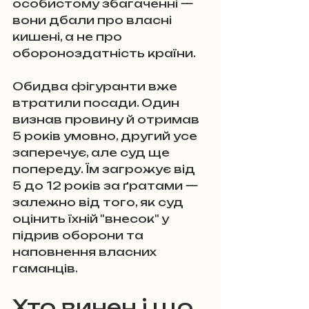
особистому збагаченні — 
вони дбали про власні 
кишені, а не про 
обороноздатність країни.
Обидва фігуранти вже 
втратили посади. Один 
визнав провину й отримав 
5 років умовно, другий усе 
заперечує, але суд ще 
попереду. Їм загрожує від 
5 до 12 років за ґратами — 
залежно від того, як суд 
оцінить їхній "внесок" у 
підрив оборони та 
наповнення власних 
гаманців.
Хто винен і що 