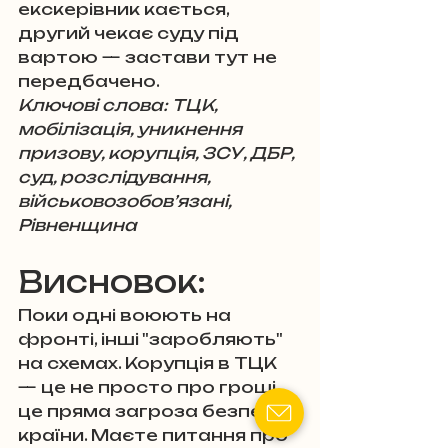
екскерівник кається, 
другий чекає суду під 
вартою — застави тут не 
передбачено.
Ключові слова: ТЦК, 
мобілізація, уникнення 
призову, корупція, ЗСУ, ДБР, 
суд, розслідування, 
військовозобов’язані, 
Рівненщина
Висновок: 
Поки одні воюють на 
фронті, інші "заробляють" 
на схемах. Корупція в ТЦК 
— це не просто про гроші, 
це пряма загроза безпеці 
країни. Маєте питання про 