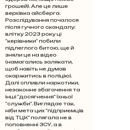
грошей). Але це лише 
верхівка айсберга. 
Розслідування почалося 
після гучного скандалу: 
влітку 2023 року ці 
"керівники" побили 
підлеглого битою, ще й 
зняли це на відео 
(намагались залякати, 
щоб навіть не думав 
скаржитись в поліцію). 
Далі спливли наркотики, 
незаконне збагачення та 
інші "досягнення" їхньої 
"служби". Виглядає так, 
ніби мета цих "підприємців 
від ТЦК" полягала не в 
поповненні ЗСУ, а в 