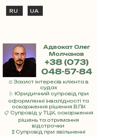
RU
UA
ТЕЛЕФОНУЙ
+38 (073) 048-57-84
Адвокат Олег
Молчанов
+38 (073)
048-57-84
⚖️ Захист інтересів клієнта в
судах
🩺 Юридичний супровід при
оформленні інвалідності та
оскарження рішення ВЛК
📋 Супровід у ТЦК, оскарження
рішень та отримання
відстрочки
🎖 Супровід при звільненні