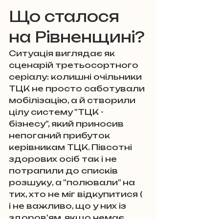
Що сталося 
на Рівненщині?
Ситуація виглядає як 
сценарій третьосортного 
серіалу: колишні очільники 
ТЦК не просто саботували 
мобілізацію, а й створили 
цілу систему "ТЦК - 
бізнесу", який приносив 
непоганий прибуток 
керівникам ТЦК. Півсотні 
здорових осіб так і не 
потрапили до списків 
розшуку, а "полювали" на 
тих, хто не міг відкупитися ( 
і не важливо, що у них із 
здоров'ям, якщо немає 