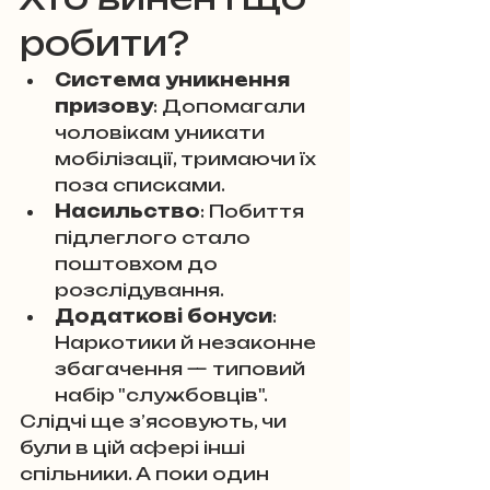
робити?
Система уникнення 
призову
: Допомагали 
чоловікам уникати 
мобілізації, тримаючи їх 
поза списками.
Насильство
: Побиття 
підлеглого стало 
поштовхом до 
розслідування.
Додаткові бонуси
: 
Наркотики й незаконне 
збагачення — типовий 
набір "службовців".
Слідчі ще з’ясовують, чи 
були в цій афері інші 
спільники. А поки один 