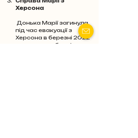
Справа Марії з 
Херсона
 Донька Марії загинула 
під час евакуації з 
Херсона в березні 2022 
року через обстріл, що 
був наслідком війни. 
Адвокат Молчанов 
зібрав документи про 
евакуацію, свідчення 
водія, склав позов і 
захищав інтереси Марії 
в суді. Через шість 
місяців від дня події суд 
оголосив доньку 
померлою, що дало 
Марії змогу припинити 
шлюбні зобов’язання.