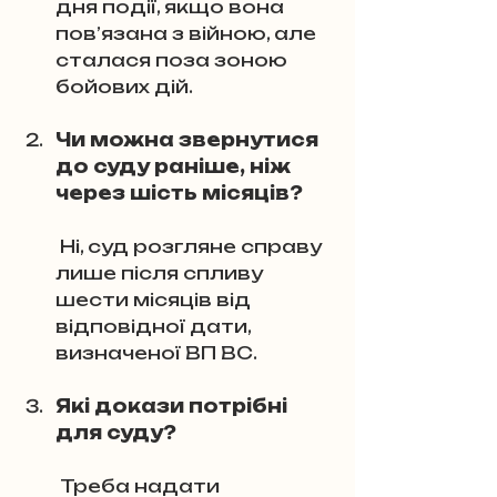
дня події, якщо вона 
пов’язана з війною, але 
сталася поза зоною 
бойових дій.
Чи можна звернутися 
до суду раніше, ніж 
через шість місяців?
 Ні, суд розгляне справу 
лише після спливу 
шести місяців від 
відповідної дати, 
визначеної ВП ВС.
Які докази потрібні 
для суду?
 Треба надати 