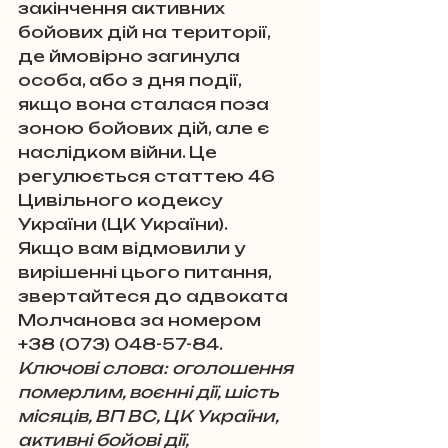
закінчення активних 
бойових дій на території, 
де ймовірно загинула 
особа, або з дня події, 
якщо вона сталася поза 
зоною бойових дій, але є 
наслідком війни. Це 
регулюється статтею 46 
Цивільного кодексу 
України (ЦК України). 
Якщо вам відмовили у 
вирішенні цього питання, 
звертайтеся до адвоката 
Молчанова за номером 
+38 (073) 048-57-84.
Ключові слова: оголошення 
померлим, воєнні дії, шість 
місяців, ВП ВС, ЦК України, 
активні бойові дії, 