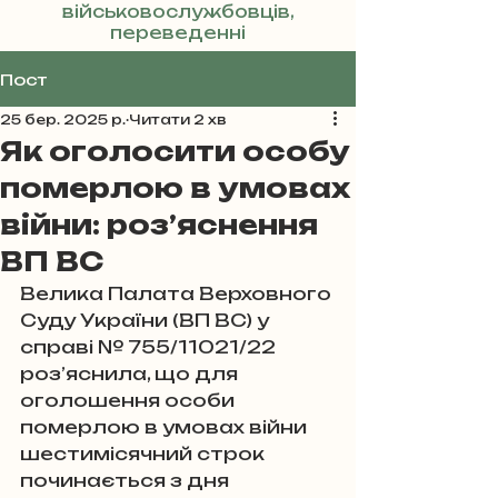
військовослужбовців,
переведенні
Реклама
Пост
25 бер. 2025 р.
Читати 2 хв
Як оголосити особу
померлою в умовах
війни: роз’яснення
ВП ВС
Велика Палата Верховного 
Суду України (ВП ВС) у 
справі № 755/11021/22 
роз’яснила, що для 
оголошення особи 
померлою в умовах війни 
шестимісячний строк 
починається з дня 