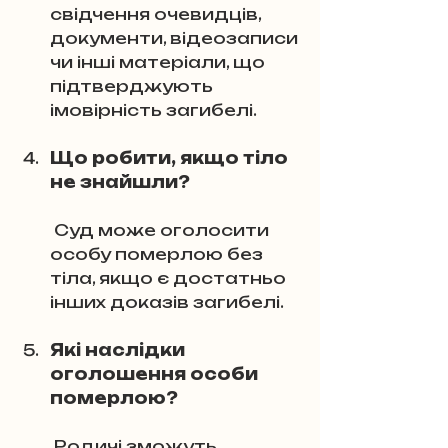
свідчення очевидців, 
документи, відеозаписи 
чи інші матеріали, що 
підтверджують 
імовірність загибелі.
Що робити, якщо тіло 
не знайшли?
 Суд може оголосити 
особу померлою без 
тіла, якщо є достатньо 
інших доказів загибелі.
Які наслідки 
оголошення особи 
померлою?
 Родичі зможуть 