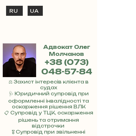
RU
UA
ТЕЛЕФОНУЙ
+38 (073) 048-57-84
Адвокат Олег
Молчанов
+38 (073)
048-57-84
⚖️ Захист інтересів клієнта в
судах
🩺 Юридичний супровід при
оформленні інвалідності та
оскарження рішення ВЛК
📋 Супровід у ТЦК, оскарження
рішень та отримання
відстрочки
🎖 Супровід при звільненні