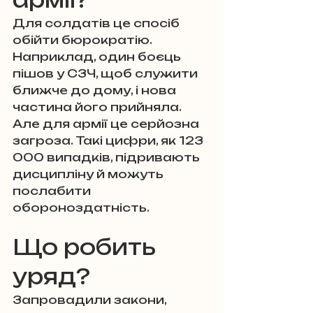
Для солдатів це спосіб 
обійти бюрократію. 
Наприклад, один боєць 
пішов у СЗЧ, щоб служити 
ближче до дому, і нова 
частина його прийняла.
Але для армії це серйозна 
загроза. Такі цифри, як 123 
000 випадків, підривають 
дисципліну й можуть 
послабити 
обороноздатність.
Що робить 
уряд?
Запровадили закони, 