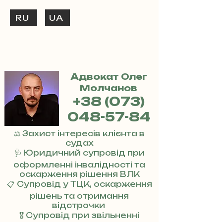
RU
UA
ТЕЛЕФОНУЙ
+38 (073) 048-57-84
Адвокат Олег
Молчанов
+38 (073)
048-57-84
⚖️ Захист інтересів клієнта в
судах
🩺 Юридичний супровід при
оформленні інвалідності та
оскарження рішення ВЛК
📋 Супровід у ТЦК, оскарження
рішень та отримання
відстрочки
🎖 Супровід при звільненні