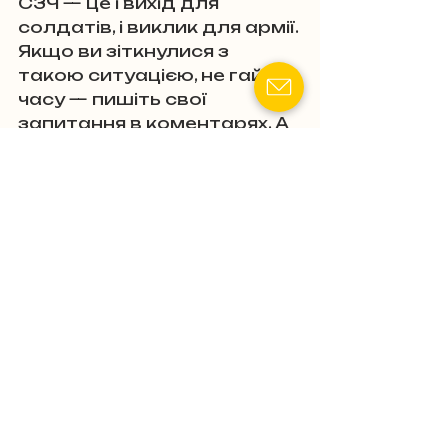
СЗЧ — це і вихід для 
солдатів, і виклик для армії. 
Якщо ви зіткнулися з 
такою ситуацією, не гайте 
часу — пишіть свої 
запитання в коментарях. А 
якщо питання термінове чи 
вам відмовили, 
звертайтеся до адвоката  
Молчанова.
Пов'язані пости
Дивитися всі