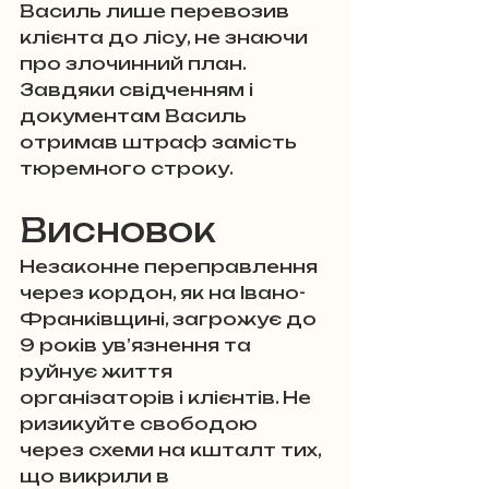
Василь лише перевозив 
клієнта до лісу, не знаючи 
про злочинний план. 
Завдяки свідченням і 
документам Василь 
отримав штраф замість 
тюремного строку.
Висновок
Незаконне переправлення 
через кордон, як на Івано-
Франківщині, загрожує до 
9 років ув’язнення та 
руйнує життя 
організаторів і клієнтів. Не 
ризикуйте свободою 
через схеми на кшталт тих, 
що викрили в 