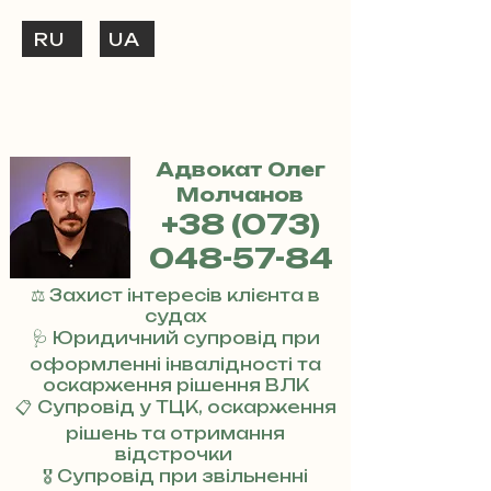
RU
UA
ТЕЛЕФОНУЙ
+38 (073) 048-57-84
Адвокат Олег
Молчанов
+38 (073)
048-57-84
⚖️ Захист інтересів клієнта в
судах
🩺 Юридичний супровід при
оформленні інвалідності та
оскарження рішення ВЛК
📋 Супровід у ТЦК, оскарження
рішень та отримання
відстрочки
🎖 Супровід при звільненні