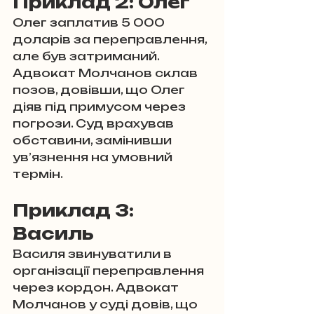
Приклад 2: Олег
Олег заплатив 5 000 
доларів за переправлення, 
але був затриманий. 
Адвокат Молчанов склав 
позов, довівши, що Олег 
діяв під примусом через 
погрози. Суд врахував 
обставини, замінивши 
ув’язнення на умовний 
термін.
Приклад 3: 
Василь
Василя звинуватили в 
організації переправлення 
через кордон. Адвокат 
Молчанов у суді довів, що 