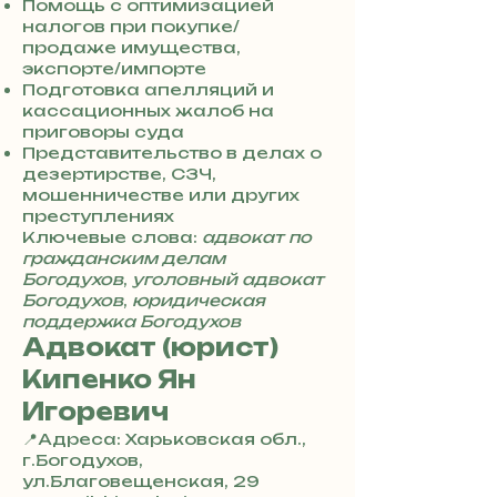
7
Помощь с оптимизацией
3
налогов при покупке/
0
продаже имущества,
4
экспорте/импорте
8
Подготовка апелляций и
5
кассационных жалоб на
7
приговоры суда
8
Представительство в делах о
4
дезертирстве, СЗЧ,
мошенничестве или других
преступлениях
Ключевые слова:
адвокат по
гражданским делам
Богодухов
,
уголовный адвокат
Богодухов
,
юридическая
поддержка Богодухов
Адвокат (юрист)
Кипенко Ян
Игоревич
📍Адреса: Харьковская обл.,
г.Богодухов,
ул.Благовещенская, 29