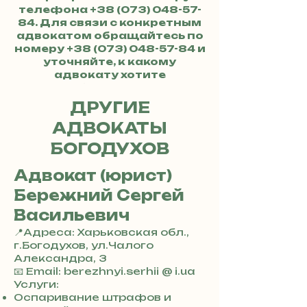
телефона
+38 (073) 048-57-
84
. Для связи с конкретным
адвокатом обращайтесь по
номеру
+38 (073) 048-57-84
и
уточняйте, к какому
адвокату хотите
обратиться.
ДРУГИЕ
АДВОКАТЫ
БОГОДУХОВ
Адвокат (юрист)
Бережний Сергей
Васильевич
📍Адреса: Харьковская обл.,
г.Богодухов, ул.Чалого
Александра, 3
+
📧 Email: berezhnyi.serhii @ i.ua
3
Услуги:
8
Оспаривание штрафов и