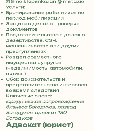
+
📧 Email: kipenko.ian @ meta.ua
3
Услуги:
8
Бронирование работников на
0
период мобилизации
7
Защита в делах о проверке
3
документов
0
Представительство в делах о
4
дезертирстве, СЗЧ,
8
мошенничестве или других
5
преступлениях
7
Раздел совместного
8
имущества супругов
4
(недвижимость, автомобили,
активы)
Сбор доказательств и
представительство интересов
во время следствия
Ключевые слова:
юридическое сопровождение
бизнеса Богодухов
,
развод
Богодухов
,
адвокат 130
Богодухов
Адвокат (юрист)