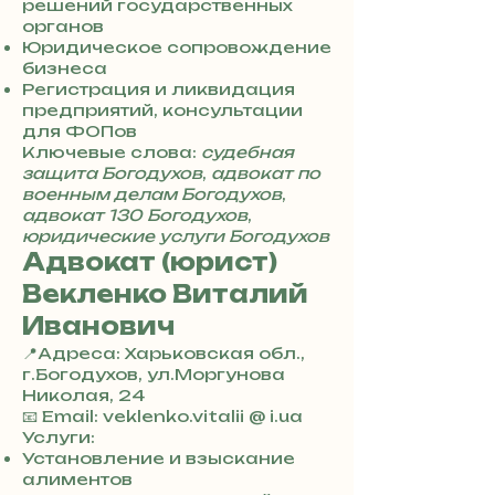
0
решений государственных
7
органов
3
Юридическое сопровождение
0
бизнеса
4
Регистрация и ликвидация
8
предприятий, консультации
5
для ФОПов
7
Ключевые слова:
судебная
8
защита Богодухов
,
адвокат по
4
военным делам Богодухов
,
адвокат 130 Богодухов
,
юридические услуги Богодухов
Адвокат (юрист)
Векленко Виталий
Иванович
📍Адреса: Харьковская обл.,
г.Богодухов, ул.Моргунова
Николая, 24
+
📧 Email: veklenko.vitalii @ i.ua
3
Услуги:
8
Установление и взыскание
0
алиментов