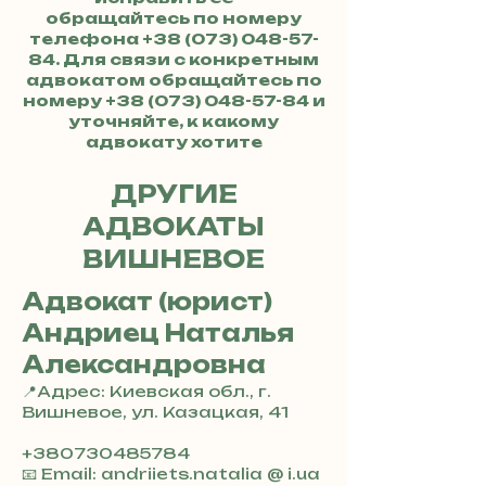
обращайтесь по номеру
телефона
+38 (073) 048-57-
84
. Для связи с конкретным
адвокатом обращайтесь по
номеру
+38 (073) 048-57-84
и
уточняйте, к какому
адвокату хотите
обратиться.
ДРУГИЕ
АДВОКАТЫ
ВИШНЕВОЕ
Адвокат (юрист)
Андриец Наталья
Александровна
📍Адрес: Киевская обл., г.
Вишневое, ул. Казацкая, 41
+380730485784
📧 Email: andriiets.natalia @ i.ua