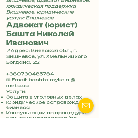
Вишневое
,
адвокат Вишневое
,
юридическая поддержка
Вишневое
,
юридические
услуги Вишневое
Адвокат (юрист)
Башта Николай
Иванович
📍Адрес: Киевская обл., г.
Вишневое, ул. Хмельницкого
Богдана, 22
+380730485784
📧 Email: bashta.mykola @
meta.ua
Услуги:
Защита в уголовных делах
Юридическое сопровождение
бизнеса
Консультации по процедуре
принятия наследства (по
закону или завещанию)
Консультации по критериям и
процедурам бронирования