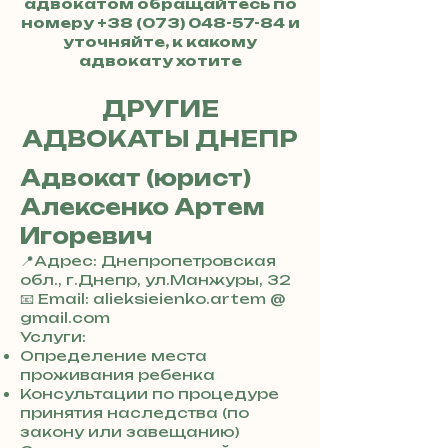
адвокатом обращайтесь по
номеру
+38 (073) 048-57-84
и
уточняйте, к какому
адвокату хотите
обратиться.
ДРУГИЕ
АДВОКАТЫ ДНЕПР
Адвокат (юрист)
Алексенко Артем
Игоревич
📍Адрес: Днепропетровская
обл., г.Днепр, ул.Манжуры, 32
+
📧 Email: alieksieienko.artem @
3
gmail.com
8
Услуги:
0
Определение места
7
проживания ребенка
3
Консультации по процедуре
0
принятия наследства (по
4
закону или завещанию)