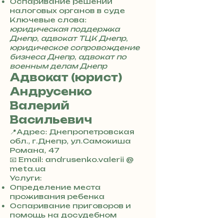
8
Оспаривание решений
5
налоговых органов в суде
7
Ключевые слова:
8
юридическая поддержка
4
Днепр
,
адвокат ТЦК Днепр
,
юридическое сопровождение
бизнеса Днепр
,
адвокат по
военным делам Днепр
Адвокат (юрист)
Андрусенко
Валерий
Васильевич
📍Адрес: Днепропетровская
обл., г.Днепр, ул.Самокиша
Романа, 47
+
📧 Email: andrusenko.valerii @
3
meta.ua
8
Услуги:
0
Определение места
7
проживания ребенка
3
Оспаривание приговоров и
0
помощь на досудебном