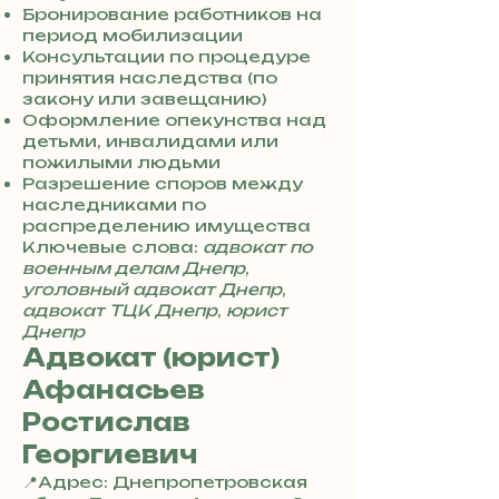
0
Бронирование работников на
7
период мобилизации
3
Консультации по процедуре
0
принятия наследства (по
4
закону или завещанию)
8
Оформление опекунства над
5
детьми, инвалидами или
7
пожилыми людьми
8
Разрешение споров между
4
наследниками по
распределению имущества
Ключевые слова:
адвокат по
военным делам Днепр
,
уголовный адвокат Днепр
,
адвокат ТЦК Днепр
,
юрист
Днепр
Адвокат (юрист)
Афанасьев
Ростислав
Георгиевич
📍Адрес: Днепропетровская