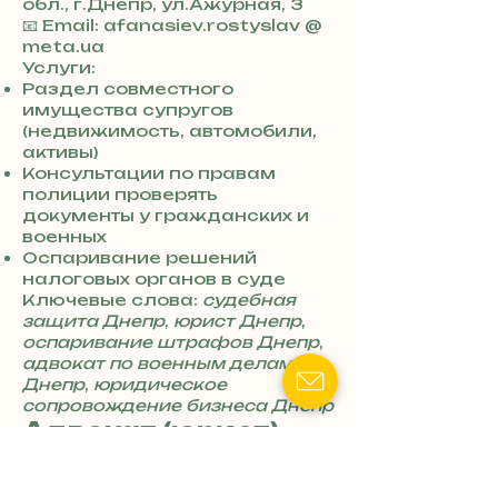
обл., г.Днепр, ул.Ажурная, 3
+
📧 Email: afanasiev.rostyslav @
3
meta.ua
8
Услуги:
0
Раздел совместного
7
имущества супругов
3
(недвижимость, автомобили,
0
активы)
4
Консультации по правам
8
полиции проверять
5
документы у гражданских и
7
военных
8
Оспаривание решений
4
налоговых органов в суде
Ключевые слова:
судебная
защита Днепр
,
юрист Днепр
,
оспаривание штрафов Днепр
,
адвокат по военным делам
Днепр
,
юридическое
сопровождение бизнеса Днепр
Адвокат (юрист)
Баранова Ирина
Викторовна