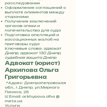
4
расследовании
8
Оформление соглашений о
5
выплате алиментов между
7
сторонами
8
Получение заключений
4
органов опеки и
попечительства для суда
Подготовка апелляций и
кассационных жалоб на
приговоры суда
Ключевые слова:
адвокат
Днепр
,
адвокат 130 Днепр
,
судебная защита Днепр
Адвокат (юрист)
Архипова Ольга
Григорьевна
📍Адрес: Днепропетровская
обл., г.Днепр, ул.Мирного
Панаса, 25
+
📧 Email: arkhypova.olha @
3
meta.ua
8
Услуги: