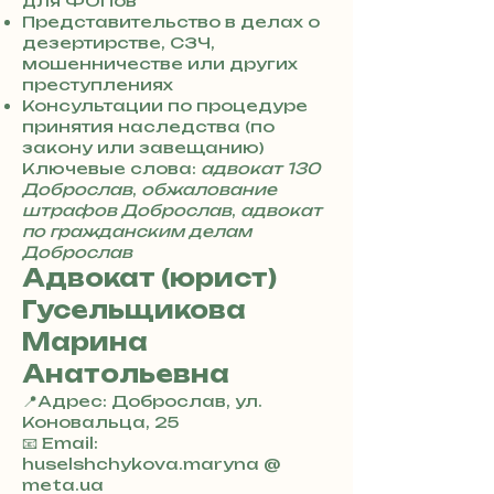
для ФОПов
8
Представительство в делах о
4
дезертирстве, СЗЧ,
мошенничестве или других
преступлениях
Консультации по процедуре
принятия наследства (по
закону или завещанию)
Ключевые слова:
адвокат 130
Доброслав
,
обжалование
штрафов Доброслав
,
адвокат
по гражданским делам
Доброслав
Адвокат (юрист)
Гусельщикова
Марина
Анатольевна
📍Адрес: Доброслав, ул.
Коновальца, 25
+
📧 Email:
3
huselshchykova.maryna @
8
meta.ua