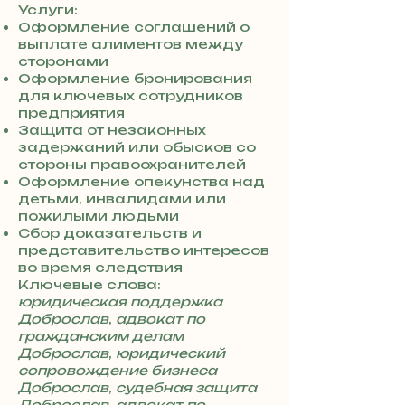
0
Услуги:
7
Оформление соглашений о
3
выплате алиментов между
0
сторонами
4
Оформление бронирования
8
для ключевых сотрудников
5
предприятия
7
Защита от незаконных
8
задержаний или обысков со
4
стороны правоохранителей
Оформление опекунства над
детьми, инвалидами или
пожилыми людьми
Сбор доказательств и
представительство интересов
во время следствия
Ключевые слова:
юридическая поддержка
Доброслав
,
адвокат по
гражданским делам
Доброслав
,
юридический
сопровождение бизнеса
Доброслав
,
судебная защита
Доброслав
,
адвокат по