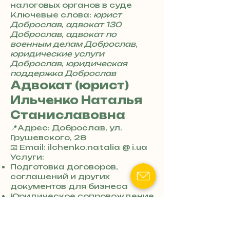
налоговых органов в суде
Ключевые слова:
юрист
Доброслав
,
адвокат 130
Доброслав
,
адвокат по
военным делам Доброслав
,
юридические услуги
Доброслав
,
юридическая
поддержка Доброслав
Адвокат (юрист)
Ильченко Наталья
Станиславовна
📍Адрес: Доброслав, ул.
Грушевского, 28
+
📧 Email: ilchenko.natalia @ i.ua
3
Услуги:
8
Подготовка договоров,
0
соглашений и других
7
документов для бизнеса
3
Юридическое сопровождение
0
бизнеса
4
Опекунство и усыновление
8
Подготовка документов для