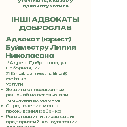
уточняйте, к какому
адвокату хотите
обратиться.
ІНШІ АДВОКАТЫ
ДОБРОСЛАВ
Адвокат (юрист)
Буйместру Лилия
Николаевна
📍Адрес: Доброслав, ул.
Соборная, 27
+
📧 Email: buimestru.liliia @
3
meta.ua
8
Услуги:
0
Защита от незаконных
7
решений налоговых или
3
таможенных органов
0
Определение места
4
проживания ребенка
8
Регистрация и ликвидация
5
предприятий, консультации
7