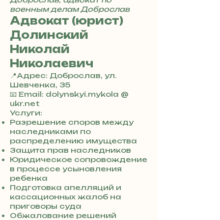
военным делам Доброслав
Адвокат (юрист)
Долинский
Николай
Николаевич
📍Адрес: Доброслав, ул.
Шевченка, 35
+
📧 Email: dolynskyi.mykola @
3
ukr.net
8
Услуги:
0
Разрешение споров между
7
наследниками по
3
распределению имущества
0
Защита прав наследников
4
Юридическое сопровождение
8
в процессе усыновления
5
ребенка
7
Подготовка апелляций и
8
кассационных жалоб на
4
приговоры суда
Обжалование решений