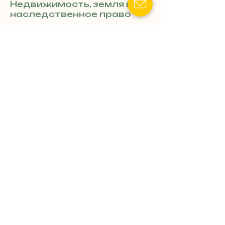
Недвижимость, земля и
наследственное право
Показать номер телефона
Наследственные дела:
Оформление наследства
«под ключ»,
восстановление сроков,