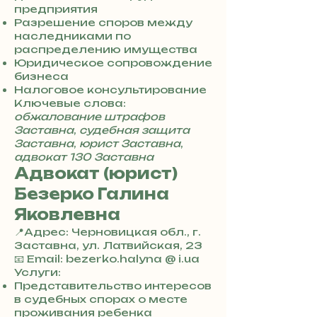
4
предприятия
8
Разрешение споров между
5
наследниками по
7
распределению имущества
8
Юридическое сопровождение
4
бизнеса
Налоговое консультирование
Ключевые слова:
обжалование штрафов
Заставна
,
судебная защита
Заставна
,
юрист Заставна
,
адвокат 130 Заставна
Адвокат (юрист)
Безерко Галина
Яковлевна
📍Адрес: Черновицкая обл., г.
Заставна, ул. Латвийская, 23
+
📧 Email: bezerko.halyna @ i.ua
3
Услуги:
8
Представительство интересов
0
в судебных спорах о месте
7
проживания ребенка