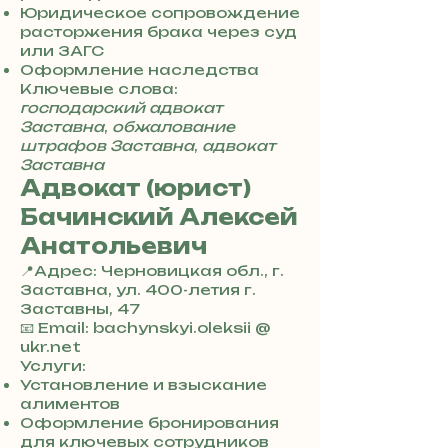
0
Юридическое сопровождение
4
расторжения брака через суд
8
или ЗАГС
5
Оформление наследства
7
Ключевые слова:
8
господарский адвокат
4
Заставна
,
обжалование
штрафов Заставна
,
адвокат
Заставна
Адвокат (юрист)
Бачинский Алексей
Анатольевич
📍Адрес: Черновицкая обл., г.
Заставна, ул. 400-летия г.
Заставны, 47
+
📧 Email: bachynskyi.oleksii @
3
ukr.net
8
Услуги:
0
Установление и взыскание
7
алиментов
3
Оформление бронирования
0
для ключевых сотрудников