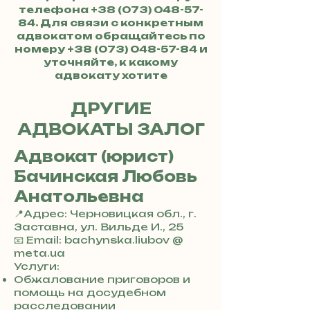
телефона
+38 (073) 048-57-
84
. Для связи с конкретным
адвокатом обращайтесь по
номеру
+38 (073) 048-57-84
и
уточняйте, к какому
адвокату хотите
обратиться.
ДРУГИЕ
АДВОКАТЫ ЗАЛОГ
Адвокат (юрист)
Бачинская Любовь
Анатольевна
📍Адрес: Черновицкая обл., г.
Заставна, ул. Вильде И., 25
+
📧 Email: bachynska.liubov @
3
meta.ua
8
Услуги:
0
Обжалование приговоров и
7
помощь на досудебном
3
расследовании