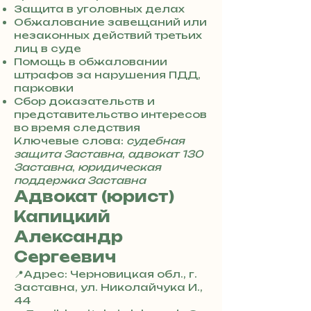
3
Защита в уголовных делах
0
Обжалование завещаний или
4
незаконных действий третьих
8
лиц в суде
5
Помощь в обжаловании
7
штрафов за нарушения ПДД,
8
парковки
4
Сбор доказательств и
представительство интересов
во время следствия
Ключевые слова:
судебная
защита Заставна
,
адвокат 130
Заставна
,
юридическая
поддержка Заставна
Адвокат (юрист)
Капицкий
Александр
Сергеевич
📍Адрес: Черновицкая обл., г.
Заставна, ул. Николайчука И.,
44