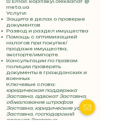
+
📧 Email: kapitskyi.oleksandr @
3
meta.ua
8
Услуги:
0
Защита в делах о проверке
7
документов
3
Развод и раздел имущества
0
Помощь с оптимизацией
4
налогов при покупке/
8
продаже имущества,
5
экспорте/импорте
7
Консультации по правам
8
полиции проверять
4
документы в гражданских и
военных
Ключевые слова:
юридическая поддержка
Заставна
,
адвокат Заставна
,
обжалование штрафов
Заставна
,
юридические услуги
Заставна
,
господарский
адвокат Заставна
Адвокат (юрист)
Колодун Степан