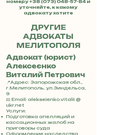
номеру
+38 (073) 048-57-84
и
уточняйте, к какому
адвокату хотите
обратиться.
ДРУГИЕ
АДВОКАТЫ
МЕЛИТОПОЛЯ
Адвокат (юрист)
Алексеєнко
Виталий Петрович
📍Адрес: Запорожская обл.,
г.Мелитополь, ул.Зиндельса,
9
+
📧 Email: alekseienko.vitalii @
3
ukr.net
8
Услуги:
0
Подготовка апелляций и
7
кассационных жалоб на
3
приговоры суда
0
Оформление наследства