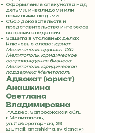
4
Оформление опекунства над
8
детьми, инвалидами или
5
пожилыми людьми
7
Сбор доказательств и
8
представительство интересов
4
во время следствия
Защита в уголовных делах
Ключевые слова:
юрист
Мелитополь
,
адвокат 130
Мелитополь
,
юридическое
сопровождение бизнеса
Мелитополь
,
юридическая
поддержка Мелитополь
Адвокат (юрист)
Анашкина
Светлана
Владимировна
📍Адрес: Запорожская обл.,
г.Мелитополь,
ул.Лабораторная, 39
+
📧 Email: anashkina.svitlana @