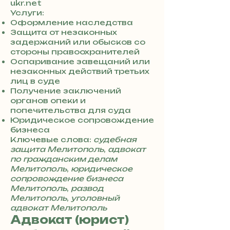
3
ukr.net
8
Услуги:
0
Оформление наследства
7
Защита от незаконных
3
задержаний или обысков со
0
стороны правоохранителей
4
Оспаривание завещаний или
8
незаконных действий третьих
5
лиц в суде
7
Получение заключений
8
органов опеки и
4
попечительства для суда
Юридическое сопровождение
бизнеса
Ключевые слова:
судебная
защита Мелитополь
,
адвокат
по гражданским делам
Мелитополь
,
юридическое
сопровождение бизнеса
Мелитополь
,
развод
Мелитополь
,
уголовный
адвокат Мелитополь
Адвокат (юрист)