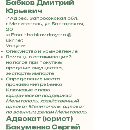
Бабков Дмитрий
Юрьевич
📍Адрес: Запорожская обл.,
г.Мелитополь, ул.Болгарская,
20
+
📧 Email: babkov.dmytro @
3
ukr.net
8
Услуги:
0
Опекунство и усыновление
7
Помощь с оптимизацией
3
налогов при покупке/
0
продаже имущества,
4
экспорте/импорте
8
Определение места
5
проживания ребенка
7
Ключевые слова:
8
юридическая поддержка
4
Мелитополь
,
хозяйственный
адвокат Мелитополь
,
адвокат
по военным делам Мелитополь
Адвокат (юрист)
Бакуменко Сергей