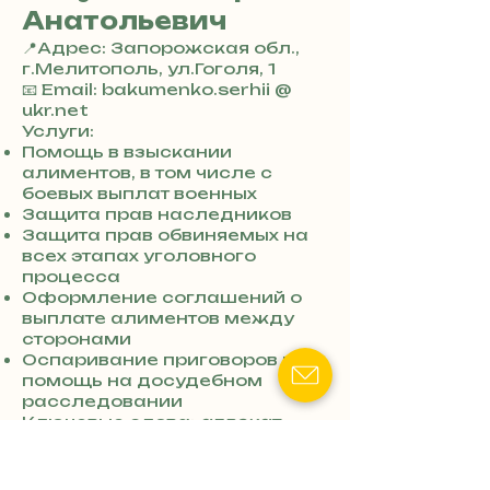
Анатольевич
📍Адрес: Запорожская обл.,
г.Мелитополь, ул.Гоголя, 1
+
📧 Email: bakumenko.serhii @
3
ukr.net
8
Услуги:
0
Помощь в взыскании
7
алиментов, в том числе с
3
боевых выплат военных
0
Защита прав наследников
4
Защита прав обвиняемых на
8
всех этапах уголовного
5
процесса
7
Оформление соглашений о
8
выплате алиментов между
4
сторонами
Оспаривание приговоров и
помощь на досудебном
расследовании
Ключевые слова:
адвокат
Мелитополь
,
судебная защита
Мелитополь
,
хозяйственный
адвокат Мелитополь
,
адвокат