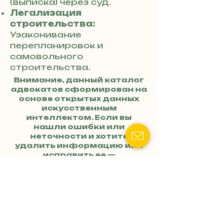
(выписка) через суд.
Легализация
строительства:
Узаконивание
перепланировок и
самовольного
строительства.
Внимание, данный каталог
адвокатов сформирован на
основе открытых данных
искусственным
интеллектом. Если вы
нашли ошибки или
неточности и хотите
удалить информацию или
исправить ее —
обращайтесь по номеру
телефона
+38 (073) 048-57-
84
. Для связи с конкретным
адвокатом обращайтесь по
номеру
+38 (073) 048-57-84
и
уточняйте, к какому
адвокату хотите