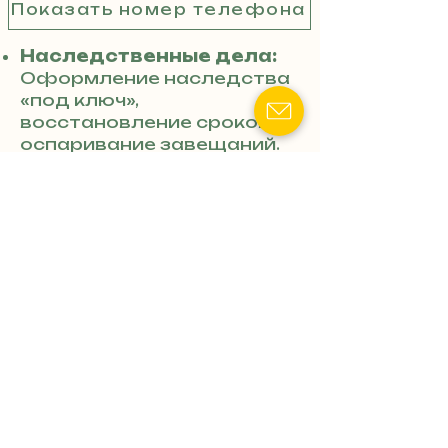
Показать номер телефона
Наследственные дела:
Оформление наследства
«под ключ»,
восстановление сроков,
оспаривание завещаний.
Операции с
недвижимостью:
Проверка застройщиков,
сопровождение сделок
купли-продажи квартир и
домов.
Земельные вопросы:
Приватизация участков,
решение споров по
границам (межевые
споры), кадастровые
номера.
Жилищные споры: